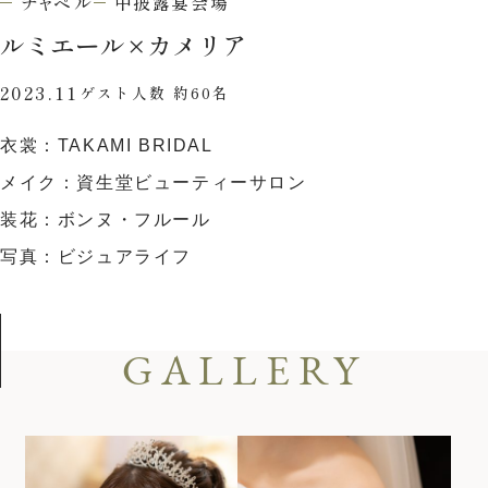
チャペル
中披露宴会場
ウエディングレポート
ブライダルフェア
ルミエール
×
カメリア
アクセス
Q&A
2023.11
ゲスト人数 約60名
ご列席の皆様へ
結納・顔合わせ
衣裳：TAKAMI BRIDAL
トピックス
結婚準備ガイド
メイク：資生堂ビューティーサロン
お問い合わせ・
装花：ボンヌ・フルール
資料請求
写真：ビジュアライフ
ご成約者様へ
GALLERY
ご不明な点やご相談など、