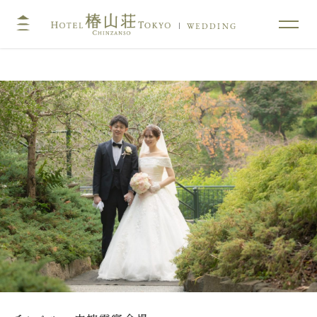
WEDDING
TOP
コンセプト
挙式
披露宴
キリスト教式・人前式
大披露宴会場
神前挙式
中披露宴会場
神社挙式
小披露宴会場
料亭ウエディング
フォトガイドツアー
料理
ドレス・和装
プラン