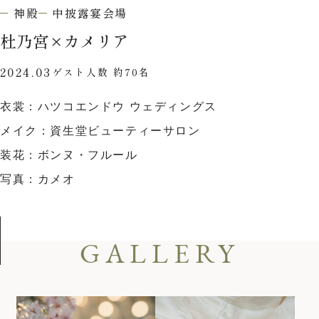
ウエディングレポート
ブライダルフェア
神殿
中披露宴会場
杜乃宮
×
カメリア
アクセス
Q&A
2024.03
ご列席の皆様へ
結納・顔合わせ
ゲスト人数 約70名
トピックス
結婚準備ガイド
衣裳：ハツコエンドウ ウェディングス
メイク：資生堂ビューティーサロン
お問い合わせ・
装花：ボンヌ・フルール
資料請求
写真：カメオ
ご成約者様へ
GALLERY
ご不明な点やご相談など、