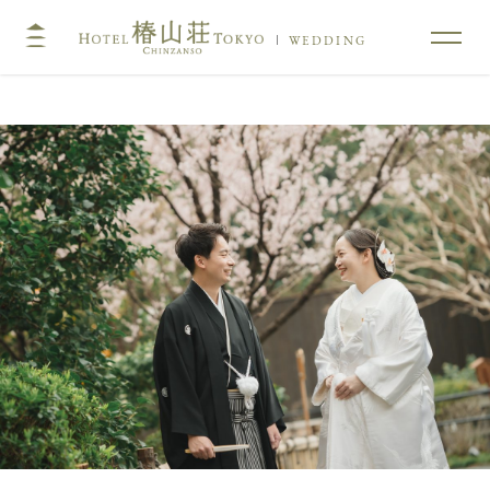
WEDDING
TOP
コンセプト
挙式
披露宴
キリスト教式・人前式
大披露宴会場
神前挙式
中披露宴会場
神社挙式
小披露宴会場
料亭ウエディング
フォトガイドツアー
料理
ドレス・和装
プラン