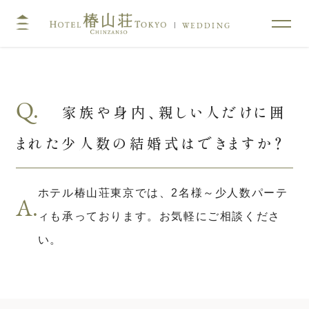
WEDDING
TOP
コンセプト
Q.
家族や身内、親しい人だけに囲
挙式
披露宴
まれた少人数の結婚式はできますか？
キリスト教式・人前式
大披露宴会場
神前挙式
中披露宴会場
神社挙式
小披露宴会場
ホテル椿山荘東京では、2名様～少人数パーテ
A.
料亭ウエディング
ィも承っております。お気軽にご相談くださ
い。
フォトガイドツアー
料理
ドレス・和装
プラン