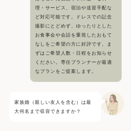
お気軽にお問い合せください
理・サービス、宿泊や送迎手配な
ど対応可能です。ドレスでの記念
撮影にとどめず、ゆったりとした
お問合せ ・ 資料請求
お食事会や会話を重視したおもて
なしをご希望の方に好評です。ま
ずはご希望人数・日程をお知らせ
ブライダルフェア
ください。専任プランナーが最適
なプランをご提案します。
ホテル椿山荘東京
03-3943-0417
TEL.
家族婚（親しい友人を含む）は最
営業時間
11:00〜18:00（土日祝 10:00〜19:00）
大何名まで収容できますか？
定休日
火曜日（祝除く）
〒112-8680
東京都文京区関口2-10-8