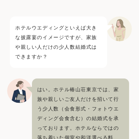
ウエディングレポート
ブライダルフェア
アクセス
Q&A
ホテルウエディングといえば大き
ご列席の皆様へ
結納・顔合わせ
な披露宴のイメージですが、家族
トピックス
結婚準備ガイド
や親しい人だけの少人数結婚式は
できますか？
お問い合わせ・
資料請求
はい。ホテル椿山荘東京では、家
ご成約者様へ
族や親しいご友人だけを招いて行
う少人数（会食形式・フォトウエ
ディング会食含む）の結婚式を承
っております。ホテルならではの
ご不明な点やご相談など、
落ち着いた個室や和洋選べる料