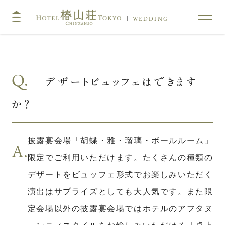
WEDDING
TOP
コンセプト
Q.
デザートビュッフェはできます
挙式
披露宴
か？
キリスト教式・人前式
大披露宴会場
神前挙式
中披露宴会場
神社挙式
小披露宴会場
披露宴会場「胡蝶・雅・瑠璃・ボールルーム」
A.
料亭ウエディング
限定でご利用いただけます。たくさんの種類の
デザートをビュッフェ形式でお楽しみいただく
フォトガイドツアー
料理
演出はサプライズとしても大人気です。また限
ドレス・和装
プラン
定会場以外の披露宴会場ではホテルのアフタヌ