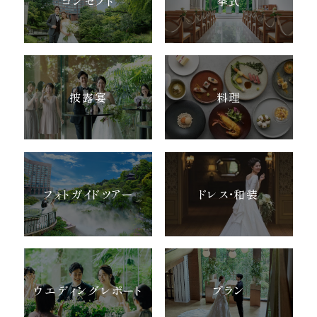
コンセプト
挙式
お気軽にお問い合せください
お問合せ ・ 資料請求
披露宴
料理
ブライダルフェア
フォトガイドツアー
ドレス・和装
ホテル椿山荘東京
03-3943-0417
TEL.
営業時間
11:00〜18:00（土日祝 10:00〜19:00）
定休日
火曜日（祝除く）
ウエディングレポート
プラン
〒112-8680
東京都文京区関口2-10-8