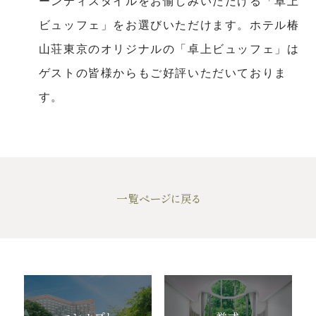
ーンティスタイルをお愉しみいただける「卓上
ウエディングレポート
ブライダルフェア
ビュッフェ」をお選びいただけます。ホテル椿
アクセス
Q&A
山荘東京のオリジナルの「卓上ビュッフェ」は
ご列席の皆様へ
結納・顔合わせ
ゲストの皆様からもご好評いただいておりま
す。
トピックス
結婚準備ガイド
お問い合わせ・
資料請求
一覧ページに戻る
ご成約者様へ
ご不明な点やご相談など、