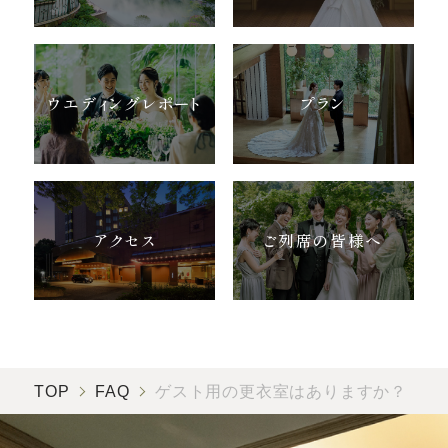
お気軽にお問い合せください
ウエディングレポート
プラン
お問合せ ・ 資料請求
ブライダルフェア
アクセス
ご列席の皆様へ
ホテル椿山荘東京
03-3943-0417
TEL.
営業時間
11:00〜18:00（土日祝 10:00〜19:00）
TOP
FAQ
ゲスト用の更衣室はありますか？
定休日
火曜日（祝除く）
〒112-8680
東京都文京区関口2-10-8