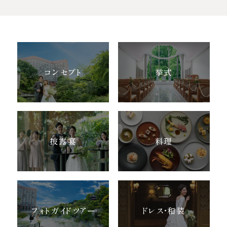
ウエディングレポート
ブライダルフェア
アクセス
Q&A
ご列席の皆様へ
結納・顔合わせ
コンセプト
挙式
トピックス
結婚準備ガイド
お問い合わせ・
資料請求
披露宴
料理
ご成約者様へ
フォトガイドツアー
ドレス・和装
ご不明な点やご相談など、