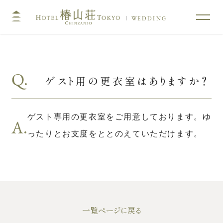
WEDDING
TOP
コンセプト
Q.
ゲスト用の更衣室はありますか？
挙式
披露宴
キリスト教式・人前式
大披露宴会場
ゲスト専用の更衣室をご用意しております。ゆ
神前挙式
中披露宴会場
A.
ったりとお支度をととのえていただけます。
神社挙式
小披露宴会場
料亭ウエディング
フォトガイドツアー
料理
ドレス・和装
プラン
一覧ページに戻る