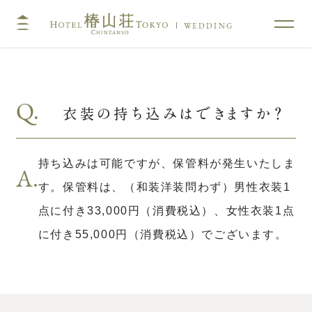
WEDDING
TOP
コンセプト
Q.
衣装の持ち込みはできますか？
挙式
披露宴
キリスト教式・人前式
大披露宴会場
持ち込みは可能ですが、保管料が発生いたしま
神前挙式
中披露宴会場
A.
す。保管料は、（和装洋装問わず）男性衣装1
神社挙式
小披露宴会場
点に付き33,000円（消費税込）、女性衣装1点
料亭ウエディング
に付き55,000円（消費税込）でございます。
フォトガイドツアー
料理
ドレス・和装
プラン