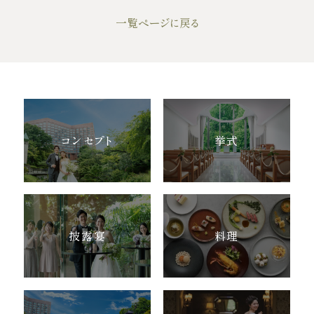
ウエディングレポート
ブライダルフェア
一覧ページに戻る
アクセス
Q&A
ご列席の皆様へ
結納・顔合わせ
トピックス
結婚準備ガイド
お問い合わせ・
コンセプト
挙式
資料請求
ご成約者様へ
披露宴
料理
ご不明な点やご相談など、