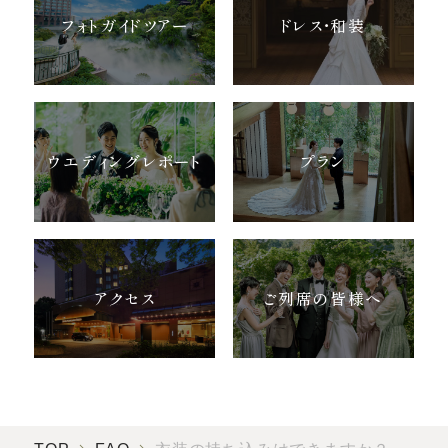
お気軽にお問い合せください
フォトガイドツアー
ドレス・和装
お問合せ ・ 資料請求
ウエディングレポート
プラン
ブライダルフェア
ホテル椿山荘東京
アクセス
ご列席の皆様へ
03-3943-0417
TEL.
営業時間
11:00〜18:00（土日祝 10:00〜19:00）
定休日
火曜日（祝除く）
〒112-8680
東京都文京区関口2-10-8