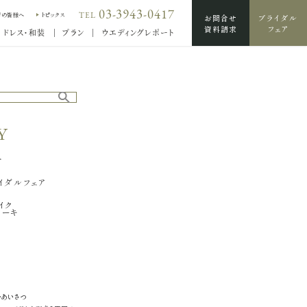
03-3943-0417
TEL
席の皆様へ
トピックス
お問合せ
ブライダル
資料請求
フェア
ドレス・和装
プラン
ウエディングレポート
Y
輪
せ
イダルフェア
イク
ケーキ
・あいさつ