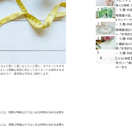
マリッジブル
増える時期
2
入籍・手
婚姻届の証人
きのマナーや
3
入籍・手
婚姻届提出
ル！効率的
4
入籍・手
入籍前後の「
開！効率的
5
入籍・手
【2026年
知りたい！
スをより美しく着こなしたいと思い、ダイエットをする
の一歩を
式という明確な目的に向かってダイエットを成功させる
ためのコツ、基本的な方法をご紹介します。
合には、期限が明確なのではじめる時期を決める必要が
合には、期限が明確なのではじめる時期を決める必要が