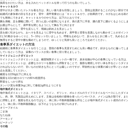
負荷をかけたい方は、水を入れたペットボトルを持って行うのも良いでしょう。
キャット＆カウ
背中が大きく開いたドレスを着る方は、美しい後ろ姿を目指しましょう。普段は意識することの少ない部分で
結婚式の参加者の目を引きます。背中・肩甲骨痩せには「キャット＆カウ」が効果的です。ヨガをはじめる前
でも簡単にできます。キャット＆カウのやり方は、以下のとおりです。
腕を肩幅、足を腰幅に開いて、四つん這いの姿勢になります。肩の真下に手首、腰の真下に腰がくるようにし
お腹は平らにして、肩甲骨を閉じるようにして胸を下に向けます
息を吸いながら、背中を反らして、視線は斜め上を見ましょう
息を細く吐きながら、おへそを見るように背中を丸めます。肩甲骨と背骨を意識しながら動かすことがポイン
2と3の動きをゆっくりと、5～10セット行いましょう。呼吸を止めないで、反らせるときに吸って、丸めると
無理をすると背中や腰を痛めてしまうので、ゆっくりと気持ち良いところで止めてください。
食事系ダイエットの方法
結婚前に食事系ダイエットを行うことは、普段の食事を見直すためにも良い機会です。好きなものに偏ってし
しているという方は、栄養のバランスが良い食事に切り替えましょう。
ケイトジェニックダイエット
ケイトジェニックダイエットとは、糖質制限ダイエットの一種です。炭水化物が中心の食事になっている方は
ェニックダイエットは、必要なカロリーを脂肪から摂取することで、脂肪を燃焼しやすい体を作るというダイ
ければならないので、甘いものが好きな方にとっては厳しいのですが、即効性があり体重の減りが早いといわ
点を意識してください。
糖質を1日50g以下に抑える
脂質を1日の総カロリーの60％程度摂る
野菜をしっかり摂る
タンパク質を体重1kgに対して最低1g摂るようにする
地中海式ダイエット
地中海式ダイエットとは、イタリア、スペイン、ギリシャ、ポルトガルのライフスタイルをベースにしたダイ
し、肉、卵、乳製品は控えめにします。主食は全粒粉の穀物を使ったパンやパスタ、メインは魚介類です。ま
に摂取します。脂質を控えるのではなく、体に良い不飽和脂肪酸を摂ることが地中海式ダイエット成功のポイントで
ょう。体に良い不飽和脂肪酸は、以下のようなものが挙げられます。
オリーブオイル
ごま油
なたね油
アーモンド
ピーナッツ
その他