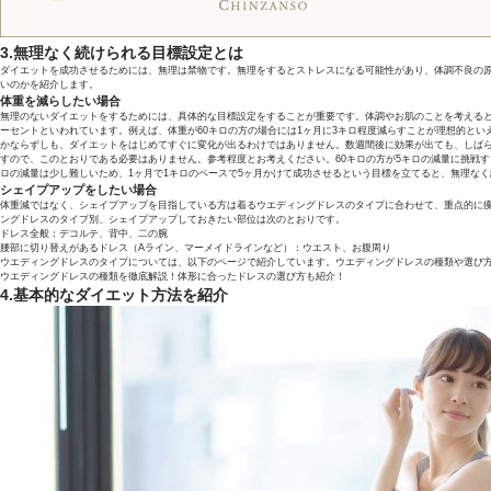
3.無理なく続けられる目標設定とは
ダイエットを成功させるためには、無理は禁物です。無理をするとストレスになる可能性があり、体調不良の
いのかを紹介します。
体重を減らしたい場合
無理のないダイエットをするためには、具体的な目標設定をすることが重要です。体調やお肌のことを考えると
ーセントといわれています。例えば、体重が60キロの方の場合には1ヶ月に3キロ程度減らすことが理想的とい
かならずしも、ダイエットをはじめてすぐに変化が出るわけではありません。数週間後に効果が出ても、しば
すので、このとおりである必要はありません。参考程度とお考えください。60キロの方が5キロの減量に挑戦す
ロの減量は少し難しいため、1ヶ月で1キロのペースで5ヶ月かけて成功させるという目標を立てると、無理な
シェイプアップをしたい場合
体重減ではなく、シェイプアップを目指している方は着るウエディングドレスのタイプに合わせて、重点的に
ングドレスのタイプ別、シェイプアップしておきたい部位は次のとおりです。
ドレス全般：デコルテ、背中、二の腕
腰部に切り替えがあるドレス（Aライン、マーメイドラインなど）：ウエスト、お腹周り
ウエディングドレスのタイプについては、以下のページで紹介しています。ウエディングドレスの種類や選び
ウエディングドレスの種類を徹底解説！体形に合ったドレスの選び方も紹介！
4.基本的なダイエット方法を紹介