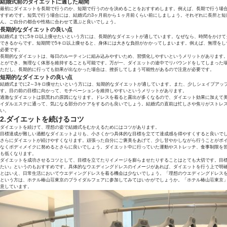
結婚式前のダイエットに適した期間
最初にダイエットを長期で行うのか、短期で行うのかを決めることをおすすめします。例えば、長期で行う場合
すすめです。短気で行う場合には、結婚式の3ヶ月前から１ヶ月前くらい前にしましょう。それぞれに長所と短
ん。ご自分の都合や性格に合わせて選ぶと良いでしょう。
長期的なダイエットの良い点
結婚式までに5キロ以上痩せたいという方には、長期的なダイエットが適しています。なぜなら、時間をかけて
できるからです。短期間で5キロ以上痩せると、身体には大きな負担がかかってしまいます。例えば、無理をし
必要です。
長期的なダイエットは、毎日のルーティンに組み込みやすいため、習慣化しやすいというメリットがあります
とができ、無理なく体形を維持することも可能です。万が一、ダイエットの途中でリバウンドをしてしまった
ただし、長期的に行っても効果が出なかった場合は、挫折してしまう可能性があるので注意が必要です。
短期的なダイエットの良い点
結婚式までに2～3キロ痩せたいという方には、短期的なダイエットが適しています。また、少しシェイプアッ
す。目の前の目標に向かって、モチベーションを維持しやすいというメリットがあります。
過激なダイエットは肌荒れの原因になります。ドレスを着ると露出が多くなるので、ダイエット効果に加えて
イダルエステに通って、気になる部分のケアをするのも良いでしょう。結婚式の直前は忙しさや焦りがストレ
い。
2.ダイエットを続けるコツ
ダイエットを続けて、理想の姿で結婚式をむかえるためにはコツがあります。
目標達成が難しい過酷なダイエットよりも、小さくかつ具体的な目標を立てて達成感を得やすくすると良いで
さらにダイエットが続けやすくなります。頑張った自分にご褒美をあげて、少し甘やかしながら行うことがポ
なくボディメイクに努めるとさらに良いでしょう。ダイエット中に行っていた運動やストレッチ、食事制限を
も低くなります。
ダイエットを成功させるコツとして、目標を立てたりイメージを膨らませたりすることはとても大切です。目
たい』というのもおすすめです。具体的なウエディングドレスのイメージがあれば、ダイエットを行う上で明
とはいえ、日常生活においてウエディングドレスを着る機会は少ないでしょう。「理想のウエディングドレス
という方は、ホテル椿山荘東京のブライダルフェアに参加してみてはいかがでしょうか。「ホテル椿山荘東京
意しています。