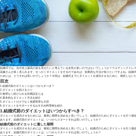
結婚式では、自分史上最高の姿を見せたいと考えている女性が多いのではないでしょうか？ウエディングドレ
花嫁さんが多く見られます。せっかくダイエットをするのであれば、効果的な方法が知りたいですよね。結婚
ためには、どうすれば良いのでしょうか？今回は、結婚式までにダイエットを成功させるために、挫折しない
目次
1.結婚式前のダイエットはいつからすべき？
2.ダイエットを続けるコツ
3.無理なく続けられる目標設定とは
4.基本的なダイエット方法を紹介
5.ダイエットだけでなく体調管理も大切
6.ダイエットをサポートするおすすめ料理例を紹介
1.結婚式前のダイエットはいつからすべき？
ダイエットを成功させるためには、最初に期間を決めると良いでしょう。結婚式のためにダイエットを行う場
あります。結婚式前のダイエットは、いつからスタートすれば良いのでしょうか？
結婚式前のダイエットに適した期間
ダイエットを成功させるためには、最初に期間を決めると良いでしょう。結婚式のためにダイエットを行う場
あります。結婚式前のダイエットは、いつからスタートすれば良いのでしょうか？