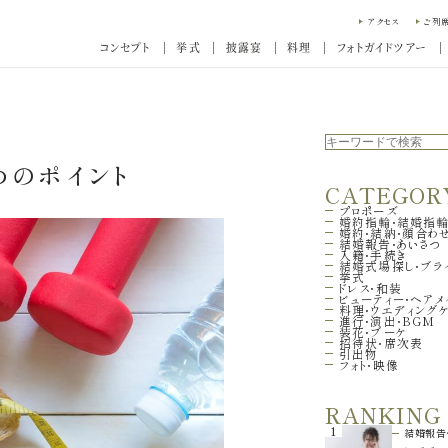
アクセス
ご列
コンセプト
挙式
披露宴
料理
フォトガイドツアー
めのポイント
CATEGOR
プロポーズ
婚約指輪・結婚指
婚約・結納・顔合わ
結婚報告・あいさつ
入籍・手続き
結婚式場探し・ブラ
挙式
ドレス・和装
ビューティー・ヘアメ
料理・ウエディング
進行・演出・BGM
装花・ブーケ
招待状・席次表
引出物
フォト・映像
RANKING
1
結婚報告