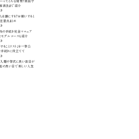
ーってどんな現象？原因や
、解消法まで紹介
続き
は誰にする？お願いすると
注意点まとめ
続き
後の手続き完全マニュア
なモデルコースも紹介
続き
やることリスト」を一挙公
な手続きに役立てて
続き
版】入籍や挙式に良い吉日が
縁起の良い日で新しい人生