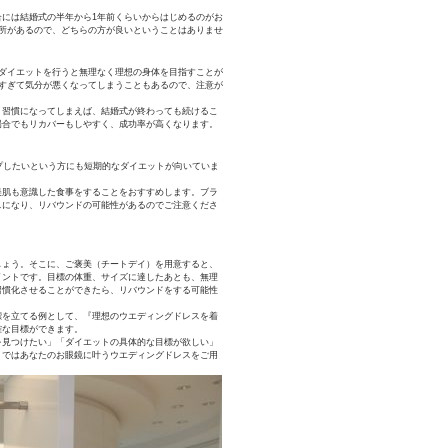
には結婚式の半年から1年前くらいからはじめるのがお
所があるので、どちらの方が良いということはありませ
ダイエットを行うと無理なく理想の身体を目指すことが
すぎて気分が悪くなってしまうこともあるので、注意が
。習慣になってしまえば、結婚式が終わっても続けるこ
場合でもリカバーもしやすく、成功率が高くなります。
プしたいという方にも短期的なダイエットが向いていま
美肌も意識した食事をすることをおすすめします。ブラ
スになり、リバウンドの可能性があるのでご注意くださ
しょう。そこに、ご褒美（チートデイ）を用意すると、
イントです。目標の体重、サイズに達したあとも、無理
習慣化させることができたら、リバウンドをする可能性
標を立てる例として、『理想のウエディングドレスを着
確な目標ができます。
を見つけたい」「ダイエットの具体的な目標が欲しい」
」ではあなたのお眼鏡に叶うウエディングドレスをご用