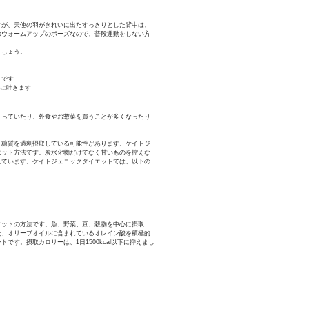
すが、天使の羽がきれいに出たすっきりとした背中は、
のウォームアップのポーズなので、普段運動をしない方
ましょう。
トです
きに吐きます
まっていたり、外食やお惣菜を買うことが多くなったり
、糖質を過剰摂取している可能性があります。ケイトジ
エット方法です。炭水化物だけでなく甘いものを控えな
れています。ケイトジェニックダイエットでは、以下の
エットの方法です。魚、野菜、豆、穀物を中心に摂取
た、オリーブオイルに含まれているオレイン酸を積極的
す。摂取カロリーは、1日1500kcal以下に抑えまし