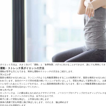
ダイエット方法は、大きく分けて「運動」と「食事制限」の2つに分けることができます。誰にでも簡単にでき
運動・ストレッチ系ダイエットの方法
運動が苦手な方にもできる、簡単な運動やストレッチの方法をご紹介します。
ランニング
脂肪を燃焼させるためには、ランニングのような有酸素運動をすることが効果的です。脂肪を燃焼させるために
われています。自分のペースで30分程度の軽いランニングを行いましょう。背筋を伸ばして姿勢を良くし、お
トレを行ったあとにランニングをすると、さらに脂肪燃焼効果が高くなります。筋トレと有酸素運動を組み合
には、日焼け対策を忘れないでください。
キックバック
キックバックは、二の腕を鍛えるためのエクササイズです。ノースリーブやベアトップのウエディングドレス
見せます。キックバックのやり方は、以下のとおりです。
椅子に座って背筋を伸ばし、上半身を前に倒します
身体の真横で肘を90度に曲げ伸ばしをします。そのとき、脇は締めます
左右それぞれ30秒行います