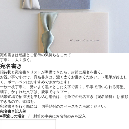
ウエディングレポート
ブライダルフェア
アクセス
Q&A
ご列席の皆様へ
結納・顔合わせ
トピックス
結婚準備ガイド
宛名書きは感謝とご招待の気持ちをこめて
お問い合わせ・
丁寧に、太く濃く。
資料請求
宛名書き
招待状と宛名書きリストが準備できたら、封筒に宛名を書く。
お祝い事ですので、宛名書きは、濃く太くお書きください。（毛筆が好まし
く、ボールペンはおすすめできかねます）
ご成約者様へ
一枚一枚丁寧に、勢いよく黒々とした文字で書く。弔事で用いられる薄墨、
細字、かすれた文字は、慶事ではタブー。
結婚式場で招待状を申し込む場合は、毛筆での宛名書き（宛名筆耕）を 依頼
できるので、確認を。
宛名書きを行う際には、切手貼付のスペースをご考慮ください。
宛名書き記入例
■手渡しの場合 /
封筒の中央にお名前のみを記入
ご不明な点やご相談など、