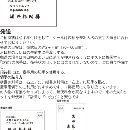
ホテルサイト
発送
ご招待状は必ず糊付けをして、シールは図柄を差出人名の文字の向きに合わ
運営会社情報
プライバシーポリシー
せてお貼りください。
発送の目安は、挙式日の約2ヶ月前（70～60日前）。
お日柄のよい日の午前中に手渡しする。
郵送の場合はお日柄のよい日に消印が押されるようにポストに投函する。
｢封筒｣の切手は、招待状のセットには含まれていないので、ご自身で準備す
る。
招待状には、慶事用の切手を使用する。
切手の貼り方
横書き封筒は「右上」に、縦書き封筒は「左上」に切手を貼る。
慶事用切手のご利用がおすすめです。（郵便局にて取り扱っています）
封入物の有無やサイズによって、郵便料金が異なりますので、念のため1セ
ットを郵便局にて計量していただくと安心です。