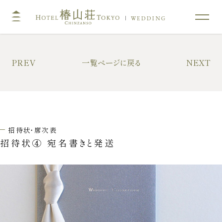
WEDDING
TOP
コンセプト
PREV
一覧ページに戻る
NEXT
挙式
披露宴
キリスト教式・人前式
大披露宴会場
神前挙式
中披露宴会場
招待状・席次表
神社挙式
小披露宴会場
招待状④ 宛名書きと発送
料亭ウエディング
フォトガイドツアー
料理
ドレス・和装
プラン