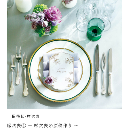
招
招待状・席次表
席次表④ ～ 席次表の原稿作り ～