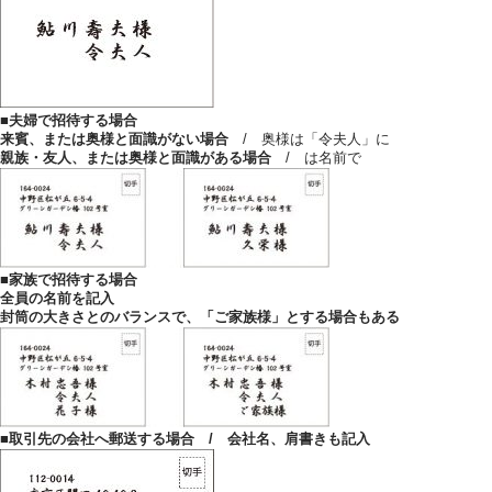
お気軽にお問い合せください
■夫婦で招待する場合
お問合せ ・ 資料請求
来賓、または奥様と
面識がない場合
/ 奥様は「令夫人」に
親族・友人、または奥様と
面識がある場合
/ は名前で
ブライダルフェア
■家族で招待する場合
全員の名前を記入
ホテル椿山荘東京
封筒の大きさとのバランスで、「ご家族様」とする場合もある
03-3943-0417
TEL.
営業時間
11:00〜18:00（土日祝 10:00〜19:00）
■取引先の
会社へ
郵送する場合 / 会社名、肩書きも記入
定休日
火曜日（祝除く）
〒112-8680
東京都文京区関口2-10-8