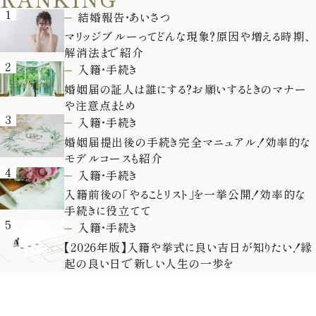
1
結婚報告・あいさつ
マリッジブルーってどんな現象？原因や増える時期、
解消法まで紹介
2
入籍・手続き
婚姻届の証人は誰にする？お願いするときのマナー
や注意点まとめ
3
入籍・手続き
婚姻届提出後の手続き完全マニュアル！効率的な
モデルコースも紹介
4
入籍・手続き
入籍前後の「やることリスト」を一挙公開！効率的な
手続きに役立てて
5
入籍・手続き
【2026年版】入籍や挙式に良い吉日が知りたい！縁
起の良い日で新しい人生の一歩を