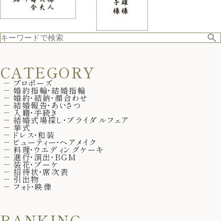
CATEGORY
プロポーズ
婚約指輪・結婚指輪
婚約・結納・顔合わせ
結婚報告・あいさつ
入籍・手続き
結婚式場探し・ブライダルフェア
挙式
ドレス・和装
ビューティー・ヘアメイク
料理・ウエディングケーキ
進行・演出・BGM
装花・ブーケ
招待状・席次表
引出物
フォト・映像
RANKING