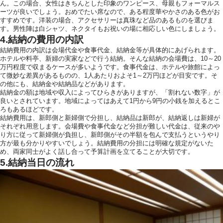
ん。この場合、女性はきちんとした印象のワンピース、母親もフォーマルス
ーツが良いでしょう。おめでたい席なので、ある程度華やかさのある色がお
すすめです。洋装の場合、アクセサリーは真珠など品のあるものを選びま
す。男性陣は白シャツ、ネクタイもお祝いの場に相応しい色にしましょう。
4.結納の費用の内訳
結納費用の内訳は会場代金や食事代金、結納金等が具体的にあげられます。
ホテルや料亭、新婦の実家などで行う結納。そんな結納の会場費は、10～20
万円程度で収まるケースが多いようです。食事代金は、ホテルや旅館によっ
て微妙な差異があるものの、1人あたりおよそ1～2万円ほどが目安です。そ
の他にも、結納金や結納品などがあります。
結納金の額は地域や収入によってひらきがありますが、「割れない数字」が
良いとされています。地域によってはあえて1円から9円の小銭を加えるとこ
ろもあるほどです。
結納費用は、新郎側と新婦側で分担し、結納品は新郎が、結納返しは新婦が
それぞれ用意します。会場費や食事代金など分担が難しい代金は、従来のや
り方に従って新婦側が負担し、新郎側がその半額を包んで支払うというやり
方が最も分かりやすいでしょう。結納費用の分担には明確な規定がないた
め、両家同士がよく話し合って予算計画を立てることが大切です。
5.結納当日の流れ