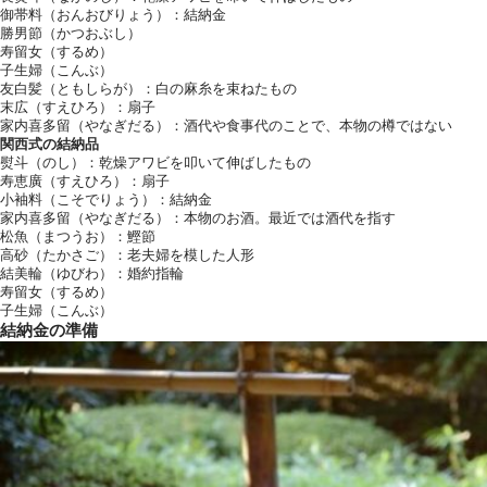
御帯料（おんおびりょう）：結納金
勝男節（かつおぶし）
寿留女（するめ）
子生婦（こんぶ）
友白髪（ともしらが）：白の麻糸を束ねたもの
末広（すえひろ）：扇子
家内喜多留（やなぎだる）：酒代や食事代のことで、本物の樽ではない
関西式の結納品
熨斗（のし）：乾燥アワビを叩いて伸ばしたもの
寿恵廣（すえひろ）：扇子
小袖料（こそでりょう）：結納金
家内喜多留（やなぎだる）：本物のお酒。最近では酒代を指す
松魚（まつうお）：鰹節
高砂（たかさご）：老夫婦を模した人形
結美輪（ゆびわ）：婚約指輪
寿留女（するめ）
子生婦（こんぶ）
結納金の準備