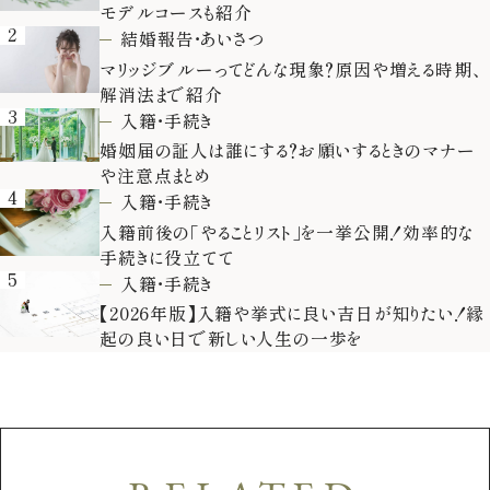
モデルコースも紹介
2
結婚報告・あいさつ
マリッジブルーってどんな現象？原因や増える時期、
解消法まで紹介
3
入籍・手続き
婚姻届の証人は誰にする？お願いするときのマナー
や注意点まとめ
4
入籍・手続き
入籍前後の「やることリスト」を一挙公開！効率的な
手続きに役立てて
5
入籍・手続き
【2026年版】入籍や挙式に良い吉日が知りたい！縁
起の良い日で新しい人生の一歩を