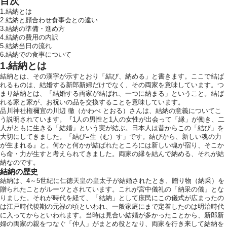
目次
1.結納とは
2.結納と顔合わせ食事会との違い
3.結納の準備・進め方
4.結納の費用の内訳
5.結納当日の流れ
6.結納での食事について
1.結納とは
結納とは、その漢字が示すとおり「結び、納める」と書きます。ここで結ば
れるものは、結婚する新郎新婦だけでなく、その両家を意味しています。つ
まり結納とは、「結婚する両家が結ばれ、一つに納まる」ということ。結ば
れる家と家が、お祝いの品を交換することを意味しています。
品川神社権禰宜の川辺 徹（かわべ とおる）さんは、結納の意義についてこ
う説明されています。『1人の男性と1人の女性が出会って「縁」が働き、二
人がともに生きる「結婚」という実が結ぶ。日本人は昔からこの「結び」を
大切にしてきました。「結び=生（む）す」です。結びから、新しい魂の力
が生まれる』と。何かと何かが結ばれたところには新しい魂が宿り、そこか
ら命・力が生すと考えられてきました。両家の縁を結んで納める、それが結
納なのです。
結納の歴史
結納は、4～5世紀に仁徳天皇の皇太子が結婚されたとき、贈り物（納采）を
贈られたことがルーツとされています。これが宮中儀礼の「納采の儀」とな
りました。それが時代を経て、「結納」として庶民にこの儀式が広まったの
は江戸時代後期の元禄の頃といわれ、一般家庭にまで定着したのは明治時代
に入ってからといわれます。当時は見合い結婚が多かったことから、新郎新
婦の両家の親をつなぐ「仲人」がまとめ役となり、両家を行き来して結納を