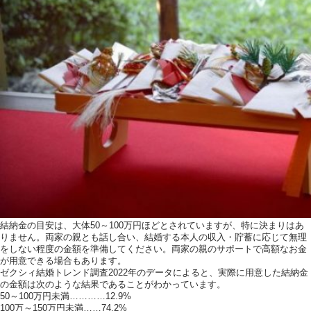
結納金の目安は、大体50～100万円ほどとされていますが、特に決まりはあ
りません。両家の親とも話し合い、結婚する本人の収入・貯蓄に応じて無理
をしない程度の金額を準備してください。両家の親のサポートで高額なお金
が用意できる場合もあります。
ゼクシィ結婚トレンド調査2022年のデータによると、実際に用意した結納金
の金額は次のような結果であることがわかっています。
50～100万円未満…………12.9%
100万～150万円未満……74.2%