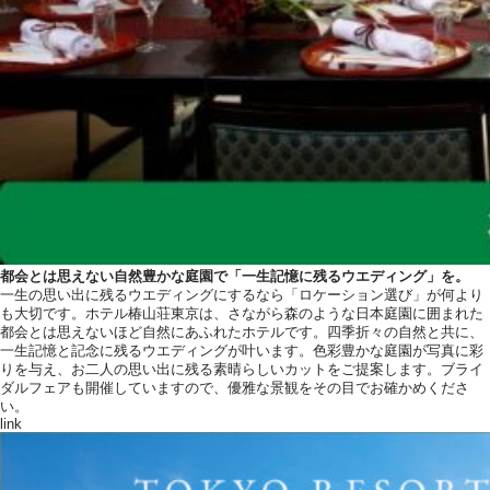
都会とは思えない自然豊かな庭園で
「一生記憶に残るウエディング」を。
一生の思い出に残るウエディングにするなら「ロケーション選び」が何より
も大切です。ホテル椿山荘東京は、さながら森のような日本庭園に囲まれた
都会とは思えないほど自然にあふれたホテルです。四季折々の自然と共に、
一生記憶と記念に残るウエディングが叶います。色彩豊かな庭園が写真に彩
りを与え、お二人の思い出に残る素晴らしいカットをご提案します。ブライ
ダルフェアも開催していますので、優雅な景観をその目でお確かめくださ
い。
link