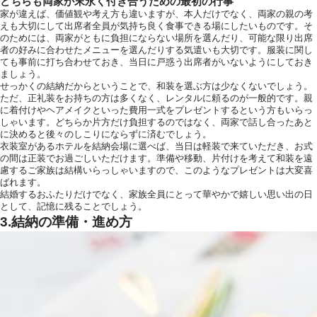
どちらも両家が末永く付き合うための最初の行事
家が違えば、価値観や考え方も違いますが、本人だけでなく、両家の親の考
えも大切にして出席者全員が気持ち良く食事できる場にしたいものです。そ
のためには、両家がともに負担にならない場所を選んだり、可能な限り出席
者の好みに合わせたメニューを選んだりする気遣いも大切です。服装に関し
ても事前に打ち合わせておき、当日に戸惑う出席者がいないようにしておき
ましょう。
せっかくの結納だからということで、和装を選ぶ方は少なくないでしょう。
ただ、正礼装をお持ちの方は多くなく、レンタルに頼るのが一般的です。親
に着付けやヘアメイクといった費用一式をプレゼントするという方もいらっ
しゃいます。どちらか片方だけ負担するのではなく、両家で話し合ったあと
に決めると後々のしこりにならずに済むでしょう。
衣装室があるホテルを結納会場に選べば、当日は軽装で来ていただき、お式
の間は正装でお過ごしいただけます。準備や移動、片付けを考えて和装を遠
慮するご家族は結構いらっしゃいますので、このようなプレゼントは大変喜
ばれます。
結婚するおふたりだけでなく、家族全員にとって華やかで嬉しい思い出の日
として、記憶に残ることでしょう。
3.結納の準備・進め方