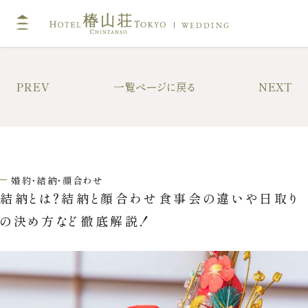
WEDDING
TOP
PREV
一覧ページに戻る
NEXT
挙式
キリスト教式・人前式
神前挙式
婚約・結納・顔合わせ
神社挙式
結納とは？結納と顔合わせ食事会の違いや日取り
の決め方など徹底解説！
フォトガイドツアー
ドレス・和装