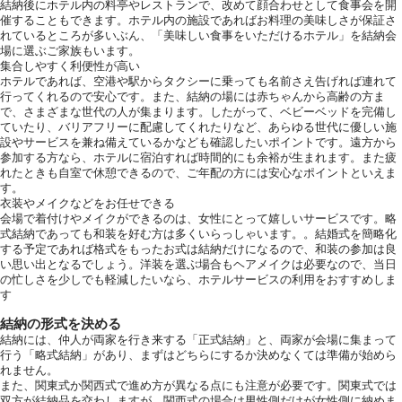
結納後にホテル内の料亭やレストランで、改めて顔合わせとして食事会を開
催することもできます。ホテル内の施設であればお料理の美味しさが保証さ
れているところが多いぶん、「美味しい食事をいただけるホテル」を結納会
場に選ぶご家族もいます。
集合しやすく利便性が高い
ホテルであれば、空港や駅からタクシーに乗っても名前さえ告げれば連れて
行ってくれるので安心です。また、結納の場には赤ちゃんから高齢の方ま
で、さまざまな世代の人が集まります。したがって、ベビーベッドを完備し
ていたり、バリアフリーに配慮してくれたりなど、あらゆる世代に優しい施
設やサービスを兼ね備えているかなども確認したいポイントです。遠方から
参加する方なら、ホテルに宿泊すれば時間的にも余裕が生まれます。また疲
れたときも自室で休憩できるので、ご年配の方には安心なポイントといえま
す。
衣装やメイクなどをお任せできる
会場で着付けやメイクができるのは、女性にとって嬉しいサービスです。略
式結納であっても和装を好む方は多くいらっしゃいます。。結婚式を簡略化
する予定であれば格式をもったお式は結納だけになるので、和装の参加は良
い思い出となるでしょう。洋装を選ぶ場合もヘアメイクは必要なので、当日
の忙しさを少しでも軽減したいなら、ホテルサービスの利用をおすすめしま
す
結納の形式を決める
結納には、仲人が両家を行き来する「正式結納」と、両家が会場に集まって
行う「略式結納」があり、まずはどちらにするか決めなくては準備が始めら
れません。
また、関東式か関西式で進め方が異なる点にも注意が必要です。関東式では
双方が結納品を交わしますが、関西式の場合は男性側だけが女性側に納めま