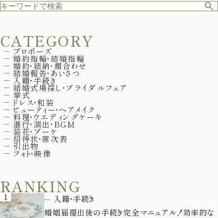
CATEGORY
プロポーズ
婚約指輪・結婚指輪
婚約・結納・顔合わせ
結婚報告・あいさつ
入籍・手続き
結婚式場探し・ブライダルフェア
挙式
ドレス・和装
ビューティー・ヘアメイク
料理・ウエディングケーキ
進行・演出・BGM
装花・ブーケ
招待状・席次表
引出物
フォト・映像
RANKING
1
入籍・手続き
婚姻届提出後の手続き完全マニュアル！効率的な