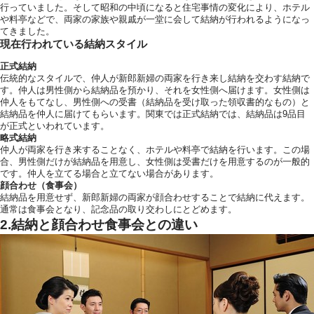
行っていました。そして昭和の中頃になると住宅事情の変化により、ホテル
や料亭などで、両家の家族や親戚が一堂に会して結納が行われるようになっ
てきました。
現在行われている結納スタイル
正式結納
伝統的なスタイルで、仲人が新郎新婦の両家を行き来し結納を交わす結納で
す。仲人は男性側から結納品を預かり、それを女性側へ届けます。女性側は
運営会社情報
仲人をもてなし、男性側への受書（結納品を受け取った領収書的なもの）と
結納品を仲人に届けてもらいます。関東では正式結納では、結納品は9品目
が正式といわれています。
略式結納
仲人が両家を行き来することなく、ホテルや料亭で結納を行います。この場
合、男性側だけが結納品を用意し、女性側は受書だけを用意するのが一般的
です。仲人を立てる場合と立てない場合があります。
顔合わせ（食事会）
結納品を用意せず、新郎新婦の両家が顔合わせすることで結納に代えます。
通常は食事会となり、記念品の取り交わしにとどめます。
2.結納と顔合わせ食事会との違い