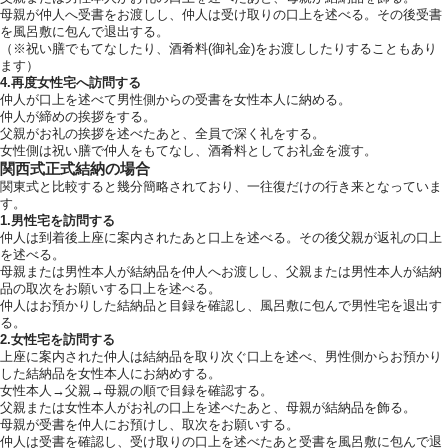
母親が仲人へ受書をお渡しし、仲人は受け取りの口上を述べる。その後受書
を風呂敷に包んで退出する。
（※祝い膳でもてなしたり、酒肴料(御礼金)をお渡ししたりすることもあり
ます）
4.再度女性宅へ訪問する
仲人が口上を述べて男性側からの受書を女性本人に納める。
仲人が締めの挨拶をする。
父親がお礼の挨拶を述べたあと、全員で深く礼をする。
女性側は祝い膳で仲人をもてなし、酒肴料としてお礼金を渡す。
関西式正式結納の場合
関東式と比較すると幾分簡略されており、一往復だけの行き来となっていま
す。
1.男性宅を訪問する
仲人は到着後上座に案内されたあと口上を述べる。その後父親が返礼の口上
を述べる。
母親または男性本人が結納品を仲人へお渡しし、父親または男性本人が結納
品の取次をお願いする口上を述べる。
仲人はお預かりした結納品と目録を確認し、風呂敷に包んで男性宅を退出す
る。
2.女性宅を訪問する
上座に案内された仲人は結納品を取り次ぐ口上を述べ、男性側からお預かり
した結納品を女性本人にお納めする。
女性本人→父親→母親の順で目録を確認する。
父親または女性本人がお礼の口上を述べたあと、母親が結納品を飾る。
母親が受書を仲人にお預けし、取次をお願いする。
仲人は受書を確認し、受け取りの口上を述べたあと受書を風呂敷に包んで退