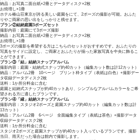
納品：お写真二面台紙×2冊とデータディスク×2枚
お焼増し×1冊
ホテル椿山荘東京が誇る美しい庭園をにて、2ポーズの撮影が可能。おふた
りやご両家の思い出をしっかりと残せます。
プラン②結納庭園3ポーズセット
撮影内容：庭園にて3ポーズ撮影
納品：お写真二面台紙×2冊とデータディスク×2枚
お焼増し×1冊
3ポーズの撮影を希望する方はこちらのセットがおすすめです。おふたりの
写真をサイドに設定し、ご両家とおふたりが揃った家族写真を中央に飾るこ
とができます。
プラン③「結」結納スナップアルバム
撮影内容：庭園・結納式スナップ約40カット（編集カット数は計12カット）
納品：アルバム2冊 10ページ プリント枠タイプ（表紙は白色）+撮影デー
タ収録データディスク2枚
送料：1か所分料金に含む
庭園と結納式スナップが約40カットあり、シンプルなアルバムカラーをご希
望される方に適したプランです。
プラン④「縁」結納スナップアルバム
撮影内容：スタジオ2ポーズと庭園スナップ約40カット（編集カット数は計
13カット）
納品：アルバム2冊 6ページ 全面編集タイプ（表紙は茶色）+撮影データ
収録データディスク2枚
送料：1か所分料金に含む
スタジオ2ポーズと庭園スナップが約40カット入っているプランです。撮影
当日、雨天だった場合は館内で撮影します。