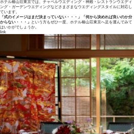
ホテル椿山荘東京では、チャペルウエディング・神殿・レストランウエディ
ング・ガーデンウエディングなどさまざまなウエディングスタイルに対応し
ています。
「式のイメージはまだ決まっていない・・・」「何から決めれば良いのか分
からない・・・」
という方もぜひ一度、ホテル椿山荘東京へ足を運んでみて
はいかがでしょうか。
link