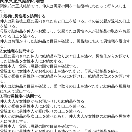
関東式正式結納の場合
関東式の正式結納では、仲人は両家の間を一往復半にわたって行き来しま
す。
1.最初に男性宅を訪問する
仲人は到着後上座に案内されたあと口上を述べる。その後父親が返礼の口上
を述べる。
母親が結納品を仲人へお渡しし、父親または男性本人が結納品の取次をお願
いする口上を述べる。
仲人はお預かりした結納品と目録を確認し、風呂敷に包んで男性宅を退出す
る。
2.女性宅を訪問する
上座に案内された仲人は結納品を取り次ぐ口上を述べ、男性側からお預かり
した結納品を女性本人にお納めする。
女性本人→父親→母親の順で目録を確認する。
父親または女性本人がお礼の口上を述べたあと、母親が結納品を飾る。
母親が受書と男性側への結納品を仲人にお預けし、結納品の取次をお願いす
る。
仲人は結納品と目録を確認し、受け取りの口上を述べたあと結納品を風呂敷
に包んで退出する。
3.再び男性宅へ訪問する
仲人夫人が女性側からお預かりした結納品を飾る
仲人が受書を男性本人にお渡しして口上を述べる。
父親または男性本人が受け取りの口上を述べる。
仲人が結納品の取次口上を述べたあと、仲人夫人が女性側の結納品を男性本
人にお渡しする。
男性本人→父親→母親の順で目録を確認する。
父親または男性本人がお礼の口上を述べたあと、母親が結納品を飾る。