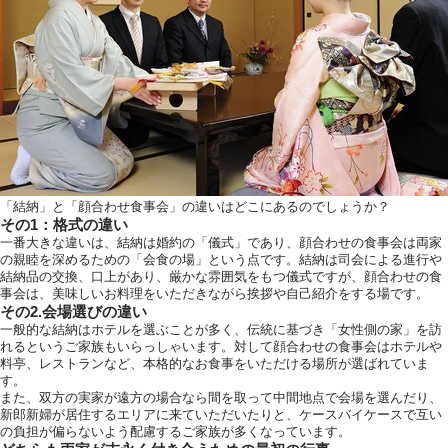
「結納」と「顔合わせ食事会」の違いはどこにあるのでしょうか？
その1：格式の違い
一番大きな違いは、結納は婚約の「儀式」であり、顔合わせの食事会は両家
の親睦を深めるための「会食の場」という点です。結納は司会による進行や
結納品の交換、口上があり、厳かな雰囲気をもつ儀式ですが、顔合わせの食
事会は、美味しいお料理をいただきながら挨拶や自己紹介をする場です。
その2.会場選びの違い
一般的な結納はホテルを選ぶことが多く、伝統に基づき「女性側の家」を訪
れるというご家族もいらっしゃいます。対して顔合わせの食事会はホテルや
料亭、レストランなど、本格的なお食事をいただける場所が選ばれていま
す。
また、双方の実家が遠方の場合なら間を取って中間地点で会場を選んだり、
新郎新婦が居住するエリアに来ていただいたりと、ケースバイケースで互い
の負担が偏らないよう配慮するご家族が多くなっています。