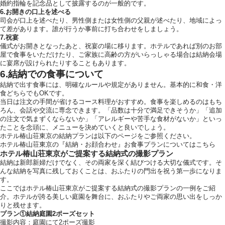
婚約指輪を記念品として披露するのが一般的です。
6.お開きの口上を述べる
司会が口上を述べたり、男性側または女性側の父親が述べたり、地域によっ
て差があります。誰が行うか事前に打ち合わせをしましょう。
7.祝宴
儀式がお開きとなったあと、祝宴の場に移ります。ホテルであれば別のお部
屋で食事をいただけたり、ご家族に高齢の方がいらっしゃる場合は結納会場
に宴席が設けられたりすることもあります。
6.結納での食事について
結納で出す食事には、明確なルールや規定がありません。基本的に和食・洋
食どちらでもOKです。
当日は注文の手間が省けるコース料理がおすすめ。食事を楽しめるのはもち
ろん、会話や交流に専念できます。「品数は十分で満足できそうか」「追加
の注文で気まずくならないか」「アレルギーや苦手な食材がないか」といっ
たことを念頭に、メニューを決めていくと良いでしょう。
ホテル椿山荘東京の結納プランは以下のページをご参照ください。
ホテル椿山荘東京の『結納・お顔合わせ』お食事プランについてはこちら
ホテル椿山荘東京がご提案する結納式の撮影プラン
結納は新郎新婦だけでなく、その両家を深く結びつける大切な儀式です。そ
んな結納を写真に残しておくことは、おふたりの門出を祝う第一歩になりま
す。
ここではホテル椿山荘東京がご提案する結納式の撮影プランの一例をご紹
介。ホテルが誇る美しい庭園を舞台に、おふたりやご両家の思い出をしっか
りと残せます。
プラン①結納庭園2ポーズセット
撮影内容：庭園にて2ポーズ撮影