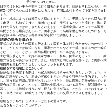
苦労かもしれません。
日本ではお祝い事を午前中に行う慣習があります。結納もそれにならい、午
後2～3時くらいにはお開きになるよう、時間に余裕を持って予定を立てまし
ょう。
また、地域によっては潮目を大切にするところも。干潮になったら双方の家
を出発して結納式を行い、満潮になる前に帰宅するといった流れで、海に囲
まれた国ならではのしきたりといえます。出席者全員のスケジュール調整に
時間がかかる場合があるので、両家が揃って結婚準備を進めるためにも、可
能な限り早い段階から都合や希望を聞いて調整しましょう。
結納の場所を決める
正式な結納は仲人が両家を行き来して両家自体は顔を合わせないのが作法で
す。しかし今では略式になり、両家がホテルなどで一堂に会するのが一般的
となっていることから、結納会場には特にルールはありません。
主な選択肢として、新婦の実家やホテル、料亭、個室のあるレストラン、結
婚式場などがあげられます。また、結婚式と同じ会場を選べば、ご両家へ式
場案内も兼ねてできるといったメリットもあります。
結納をする地域はどこがいい?
結納会場を決定する際は、両家の実家の場所から考えるといいでしょう。両
家の距離が近いなら、新婦の実家や地元のホテルや料亭が一般的です。しか
し、違う都道府県に実家があるおふたりだと、特に両家の距離が離れている
場合は思案のしどころです。両家の中間地点にあたる場所か、新郎新婦が今
暮らしている地域で行うのが、双方に負担が偏ることがないのでおすすめで
す。当然ですが、距離だけでなく両家からの交通アクセスも考慮しましょ
う。
結納をホテルで行うメリットは以下の通りです。
会食をセッティングしやすい