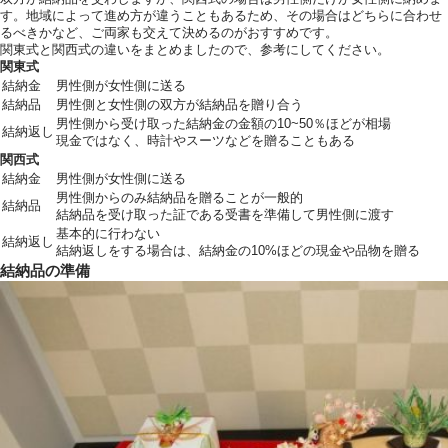
す。地域によって進め方が違うこともあるため、その場合はどちらに合わせ
るべきかなど、ご両家も交えて決めるのがおすすめです。
関東式と関西式の違いをまとめましたので、参考にしてください。
関東式
結納金
男性側が女性側に送る
結納品
男性側と女性側の双方が結納品を贈り合う
男性側から受け取った結納金の金額の10~50％ほどが相場
結納返し
現金ではなく、時計やスーツなどを贈ることもある
関西式
結納金
男性側が女性側に送る
男性側からのみ結納品を贈ることが一般的
結納品
結納品を受け取った証である受書を準備して男性側に渡す
基本的に行わない
結納返し
結納返しをする場合は、結納金の10%ほどの現金や品物を贈る
結納品の準備