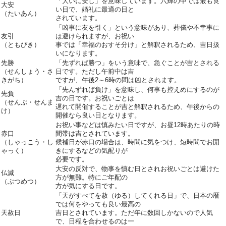
「大いに安し」を意味しています。六輝の中では最も良
大安
い日で、婚礼に最適の日と
（たいあん）
されています。
「凶事に友を引く」という意味があり、葬儀や不幸事に
友引
は避けられますが、お祝い
（ともびき）
事では「幸福のおすそ分け」と解釈されるため、吉日扱
いになります。
先勝
「先ずれば勝つ」をいう意味で、急ぐことが吉とされる
（せんしょう・さ
日です。ただし午前中は吉
きがち）
ですが、午後2～6時の間は凶とされます。
「先んずれば負け」を意味し、何事も控えめにするのが
先負
吉の日です。お祝いごとは
（せんぶ・せんま
遅れて開催することが吉と解釈されるため、午後からの
け）
開催なら良い日となります。
お祝い事などは慎みたい日ですが、お昼12時あたりの時
赤口
間帯は吉とされています。
（しゃっこう・し
候補日が赤口の場合は、時間に気をつけ、短時間でお開
ゃっく）
きにするなどの気配りが
必要です。
大安の反対で、物事を慎む日とされお祝いごとは避けた
仏滅
方が無難。特にご年配の
（ぶつめつ）
方が気にする日です。
「天がすべてを赦（ゆる）してくれる日」で、日本の暦
では何をやっても良い最高の
天赦日
吉日とされています。ただ年に数回しかないので人気
で、日程を合わせるのは一