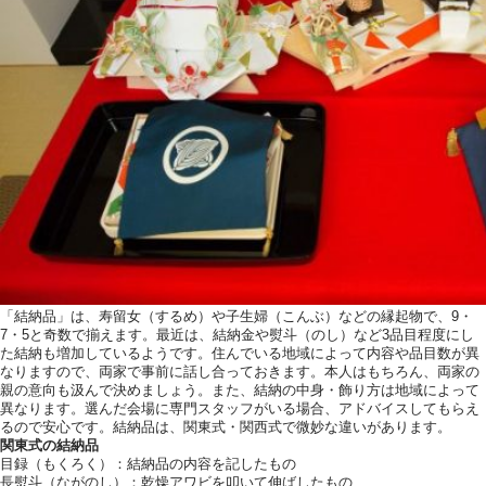
「結納品」は、寿留女（するめ）や子生婦（こんぶ）などの縁起物で、9・
7・5と奇数で揃えます。最近は、結納金や熨斗（のし）など3品目程度にし
た結納も増加しているようです。住んでいる地域によって内容や品目数が異
なりますので、両家で事前に話し合っておきます。本人はもちろん、両家の
親の意向も汲んで決めましょう。また、結納の中身・飾り方は地域によって
異なります。選んだ会場に専門スタッフがいる場合、アドバイスしてもらえ
るので安心です。結納品は、関東式・関西式で微妙な違いがあります。
関東式の結納品
目録（もくろく）：結納品の内容を記したもの
長熨斗（ながのし）：乾燥アワビを叩いて伸ばしたもの