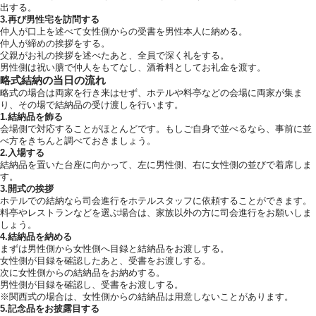
出する。
3.再び男性宅を訪問する
仲人が口上を述べて女性側からの受書を男性本人に納める。
仲人が締めの挨拶をする。
父親がお礼の挨拶を述べたあと、全員で深く礼をする。
男性側は祝い膳で仲人をもてなし、酒肴料としてお礼金を渡す。
略式結納の当日の流れ
略式の場合は両家を行き来はせず、ホテルや料亭などの会場に両家が集ま
り、その場で結納品の受け渡しを行います。
1.結納品を飾る
会場側で対応することがほとんどです。もしご自身で並べるなら、事前に並
べ方をきちんと調べておきましょう。
2.入場する
結納品を置いた台座に向かって、左に男性側、右に女性側の並びで着席しま
す。
3.開式の挨拶
ホテルでの結納なら司会進行をホテルスタッフに依頼することができます。
料亭やレストランなどを選ぶ場合は、家族以外の方に司会進行をお願いしま
しょう。
4.結納品を納める
まずは男性側から女性側へ目録と結納品をお渡しする。
女性側が目録を確認したあと、受書をお渡しする。
次に女性側からの結納品をお納めする。
男性側が目録を確認し、受書をお渡しする。
※関西式の場合は、女性側からの結納品は用意しないことがあります。
5.記念品をお披露目する