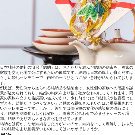
ウエディングレポート
アクセス
ご列席の皆様へ
トピックス
お問い合わせ・
資料請求
日本独特の婚礼の慣習「結納」は、おふたりが結んだ結婚の約束を、両家の
家族を交えた場で公にするための儀式です。結納は日本の風土が育んだすば
らしい婚礼セレモニーで、内容の一つひとつに深い意味が込められておりま
す。
例えば、男性側から送られる結納品や結納金は、女性側の家族への感謝や誠
意が込められており、結婚の約束をより強く確かなものにしてくれます。両
家の家族を交えた格調高い儀式であり、少し前までは「結婚式や披露宴はせ
ずとも、結納だけはやりなさい」と勧める親御さんもいたほど重要視されて
いたセレモニーです。しかし、近年では価値観の変化や感染症の流行によ
り、結納を簡略化もしくは省略し、両家の顔合わせで済ませるケースが増
加。結納のあり方も大きな変化を見せています。
結納とは何か、なぜ結納をした方がいいのか。結納を正しく理解し、おふた
りの結婚をより意義深いものにしてはいかがでしょうか。