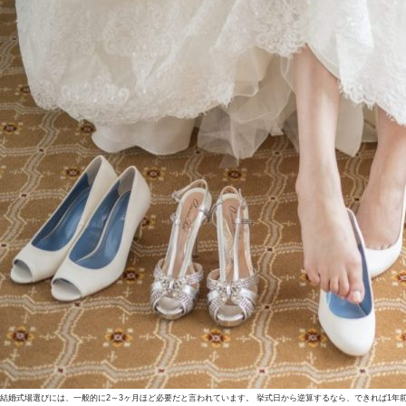
結婚式場選びには、一般的に2～3ヶ月ほど必要だと言われています。 挙式日から逆算するなら、できれば1年前