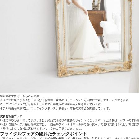
結婚式の主役は、もちろん花嫁。
会場の次に気になるのは、やっぱりお衣裳。衣装のバリエーションも実際に試着してチェックできます。
ウェデイングドレスはもちろん、近年では白無垢の和装婚も人気を集めています。
ホテル椿山荘東京では、ウェデイングドレス、和装それぞれの試着会を開催しています。
試食付相談フェア
料理の華やかさ、そして美味しさは、結婚式場選びの重要なポイントになります。また食材は、ゲストの年齢
料理が自慢のホテル椿山荘東京では、「国産牛フィレ＆オマール海老食べ比べ」の無料試食付きなど、料理に
＊時期によって食材は変わりますので、予めご了承くださいませ。
ブライダルフェアの隠れたチェックポイント
ブライダルフェアでは、どうしても挙式会場や料理などの華やかな部分に注目しがちです。それも大事なのは当