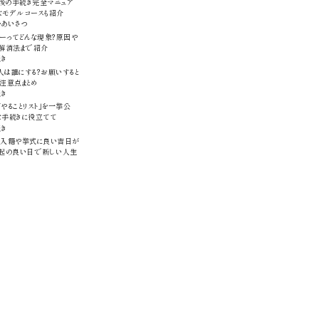
後の手続き完全マニュア
なモデルコースも紹介
・あいさつ
ーってどんな現象？原因や
、解消法まで紹介
続き
は誰にする？お願いすると
注意点まとめ
続き
やることリスト」を一挙公
な手続きに役立てて
続き
版】入籍や挙式に良い吉日が
縁起の良い日で新しい人生