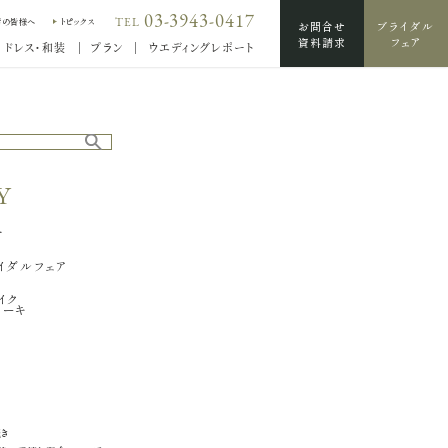
03-3943-0417
TEL
席の皆様へ
トピックス
お問合せ
ブライダル
資料請求
フェア
ドレス・和装
プラン
ウエディングレポート
Y
輪
せ
イダルフェア
イク
ケーキ
続き