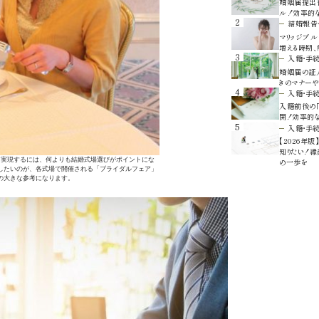
婚姻届提出
ル！効率的
2
結婚報告
マリッジブル
増える時期
3
入籍・手
婚姻届の証人
きのマナーや
4
入籍・手
入籍前後の「
開！効率的
5
入籍・手
【2026年
知りたい！
を実現するには、何よりも結婚式場選びがポイントにな
の一歩を
したいのが、各式場で開催される「ブライダルフェア」
の大きな参考になります。