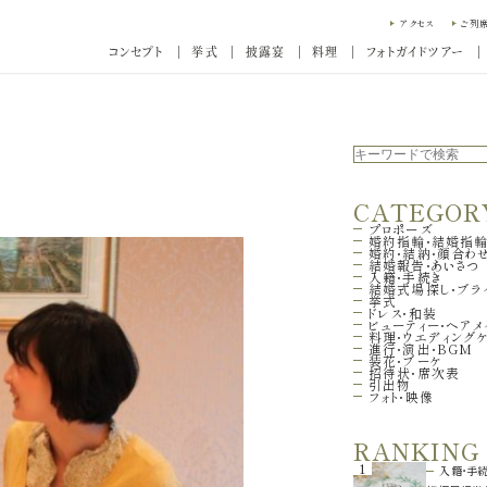
アクセス
ご列
コンセプト
挙式
披露宴
料理
フォトガイドツアー
CATEGOR
プロポーズ
婚約指輪・結婚指
婚約・結納・顔合わ
結婚報告・あいさつ
入籍・手続き
結婚式場探し・ブラ
挙式
ドレス・和装
ビューティー・ヘアメ
料理・ウエディング
進行・演出・BGM
装花・ブーケ
招待状・席次表
引出物
フォト・映像
RANKING
1
入籍・手