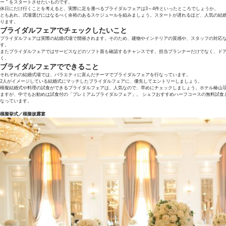
ー ” をスタートさせたいものです。
休日にだけ行くことを考えると、実際に足を運べるブライダルフェアは3～4件といったところでしょうか。
ともあれ、式場選びにはなるべく余裕のあるスケジュールを組みましょう。スタートが遅れるほど、人気の結
ります。
ブライダルフェアでチェックしたいこと
ブライダルフェアは実際の結婚式場で開催されます。そのため、建物やインテリアの質感や、スタッフの対応
す。
またブライダルフェアではサービスなどのソフト面も確認するチャンスです。担当プランナーだけでなく、ド
く。
ブライダルフェアでできること
それぞれの結婚式場では、バラエティに富んだテーマでブライダルフェアを行なっています。
2人がイメージしている結婚式にマッチしたブライダルフェアに、優先してエントリーしましょう。
模擬結婚式や料理の試食ができるブライダルフェアは、人気なので、早めにチェックしましょう。ホテル椿山
ますが、中でもお勧めは試食付の「プレミアムブライダルフェア」。 シェフおすすめハーフコースの無料試食
なっています。
模擬挙式／模擬披露宴