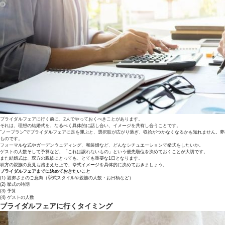
ブライダルフェアに行く前に、2人でやっておくべきことがあります。
それは、理想の結婚式を、なるべく具体的に話し合い、イメージを共有し合うことです。
“ノープラン”でブライダルフェアに足を運ぶと、選択肢が広がり過ぎ、収拾がつかなくなるかも知れません。
ものです。
フォーマルな式やガーデンウェディング、和装婚など、どんなシチュエーションで挙式をしたいか。
ゲストの人数そして予算など、「これは譲れないもの」という優先順位を決めておくことが大切です。
また結婚式は、双方の親族にとっても、とても重要な1日となります。
双方の親族の意見も踏まえた上で、挙式イメージを具体的に決めておきましょう。
ブライダルフェアまでに決めておきたいこと
(1) 親御さまのご意向（挙式スタイルや親族の人数・お日柄など）
(2) 挙式の時期
(3) 予算
(4) ゲストの人数
ブライダルフェアに行くタイミング