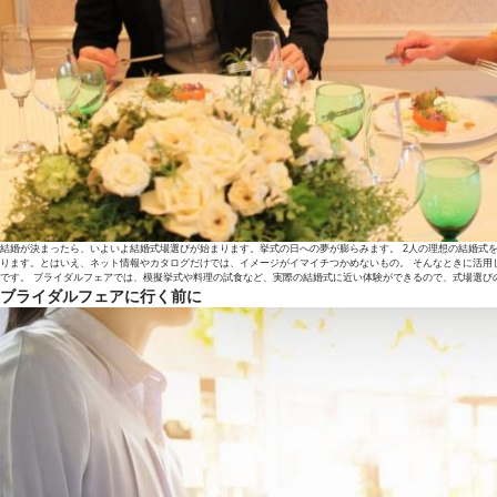
結婚が決まったら、いよいよ結婚式場選びが始まります。挙式の日への夢が膨らみます。 2人の理想の結婚式
ります。とはいえ、ネット情報やカタログだけでは、イメージがイマイチつかめないもの。 そんなときに活用
です。 ブライダルフェアでは、模擬挙式や料理の試食など、実際の結婚式に近い体験ができるので、式場選び
ブライダルフェアに行く前に