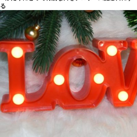
る
お気軽にお問い合せ
お問合せ ・ 資
ブライダルフ
ホテル椿山
03-394
TEL.
営業時間
11:00〜18:00（土日祝
定休日
火曜日（祝
〒112-8680
東京都文京区関