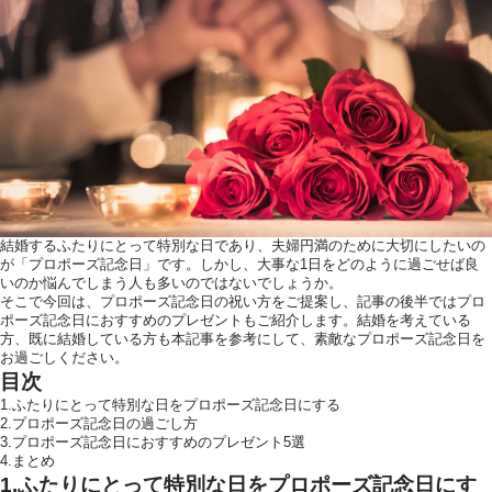
ウエディングレポート
ブラ
アクセス
Q&
ご列席の皆様へ
結納
トピックス
結婚
お問い合わせ・
資料請求
結婚するふたりにとって特別な日であり、夫婦円満のために大切にしたいの
が「プロポーズ記念日」です。しかし、大事な1日をどのように過ごせば良
いのか悩んでしまう人も多いのではないでしょうか。
そこで今回は、プロポーズ記念日の祝い方をご提案し、記事の後半ではプロ
ポーズ記念日におすすめのプレゼントもご紹介します。結婚を考えている
ご成約者様へ
方、既に結婚している方も本記事を参考にして、素敵なプロポーズ記念日を
お過ごしください。
目次
1.ふたりにとって特別な日をプロポーズ記念日にする
2.プロポーズ記念日の過ごし方
3.プロポーズ記念日におすすめのプレゼント5選
4.まとめ
ご不明な点やご相
1.ふたりにとって特別な日をプロポーズ記念日にす