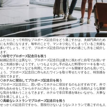
ふたりにとって特別なプロポーズ記念日をどう過ごすかは、夫婦円満のため
にも大切になります。毎年のことで、マンネリ化してしまっているご夫婦も
多いでしょう。そこで、プロポーズ記念日のおすすめの過ごし方をご紹介し
ます。
◇自宅でプロポーズ記念日を祝う
結婚記念日とは異なり、プロポーズ記念日は盛大に祝わずに自宅でお祝いす
るご夫婦が多いようです。いつもより少し手の込んだ料理やケーキを食べた
り、テイクアウトなどを利用してホームパーティーを開催するのも良いでし
ょう。プロポーズ記念日に作られたワインを取り寄せたりすると、特別感を
演出できます。
◇ホテルに宿泊してプロポーズ記念日を祝う
プロポーズ記念日に、思い切ってホテルに宿泊するのもおすすめです。外で
待ち合わせをしてからホテルに向かうと、付き合っていた当初のような新鮮
な気分を味わうこともできます。ホテルで非日常感を味わいながら、大事な
日を過ごしましょう。
◇高級なレストランでプロポーズ記念日を祝う
せっかくの記念日ですから、普段行けないようなレストランで過ごすのも人