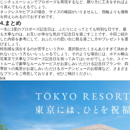
じシチュエーションでプロポーズを再現するなど、贈り方に工夫をすればよ
り喜んでもらえるでしょう。
ネックレスやピアスの場合、サイズの確認がいりませんし、指輪よりも価格
を抑えられるのでおすすめです。
4.まとめ
一生に1度のプロポーズ記念日は、ふたりにとってとても特別な日です。最
も大事なのは、お互いが幸せな気分で記念日を過ごすことです。今回ご紹介
した内容を参考にして、おふたりの思い出に残る過ごし方やプレゼントを選
びましょう。
特別感を演出するのが苦手という方や、選択肢がたくさんありすぎて決めき
れないという方もいらっしゃるでしょう。そのような場合には、ホテル椿山
荘東京で大事なプロポーズ記念日を祝ってみてはいかがでしょうか。スイー
トルームで豪華なルームサービスがお楽しみいただける記念日プランや、四
季折々の風景がお楽しみいただけるガーデンビューのお部屋など、さまざま
なプランをご用意しております。ぜひご検討ください。
link