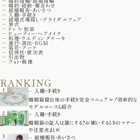
婚約指輪・結婚指輪
婚約・結納・顔合わせ
結婚報告・あいさつ
入籍・手続き
結婚式場探し・ブライダルフェア
挙式
ドレス・和装
ビューティー・ヘアメイク
料理・ウエディングケーキ
進行・演出・BGM
装花・ブーケ
招待状・席次表
引出物
フォト・映像
RANKING
1
入籍・手続き
婚姻届提出後の手続き完全マニュアル！効率的な
モデルコースも紹介
2
入籍・手続き
婚姻届の証人は誰にする？お願いするときのマナー
や注意点まとめ
3
結婚報告・あいさつ