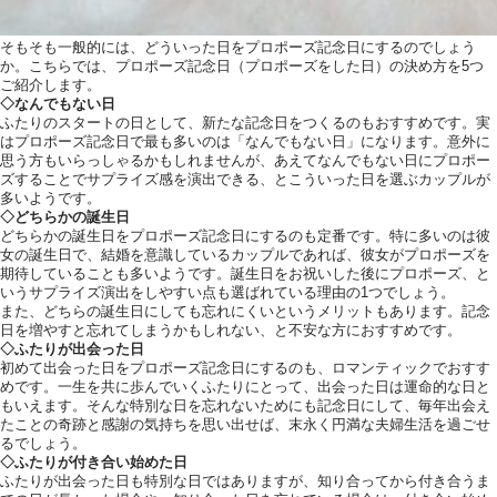
そもそも一般的には、どういった日をプロポーズ記念日にするのでしょう
ホテルサイト
か。こちらでは、プロポーズ記念日（プロポーズをした日）の決め方を5つ
ご紹介します。
◇なんでもない日
ふたりのスタートの日として、新たな記念日をつくるのもおすすめです。実
はプロポーズ記念日で最も多いのは「なんでもない日」になります。意外に
運営会社情報
思う方もいらっしゃるかもしれませんが、あえてなんでもない日にプロポー
ズすることでサプライズ感を演出できる、とこういった日を選ぶカップルが
多いようです。
◇どちらかの誕生日
どちらかの誕生日をプロポーズ記念日にするのも定番です。特に多いのは彼
女の誕生日で、結婚を意識しているカップルであれば、彼女がプロポーズを
期待していることも多いようです。誕生日をお祝いした後にプロポーズ、と
いうサプライズ演出をしやすい点も選ばれている理由の1つでしょう。
また、どちらの誕生日にしても忘れにくいというメリットもあります。記念
日を増やすと忘れてしまうかもしれない、と不安な方におすすめです。
◇ふたりが出会った日
初めて出会った日をプロポーズ記念日にするのも、ロマンティックでおすす
めです。一生を共に歩んでいくふたりにとって、出会った日は運命的な日と
もいえます。そんな特別な日を忘れないためにも記念日にして、毎年出会え
たことの奇跡と感謝の気持ちを思い出せば、末永く円満な夫婦生活を過ごせ
るでしょう。
◇ふたりが付き合い始めた日
ふたりが出会った日も特別な日ではありますが、知り合ってから付き合うま