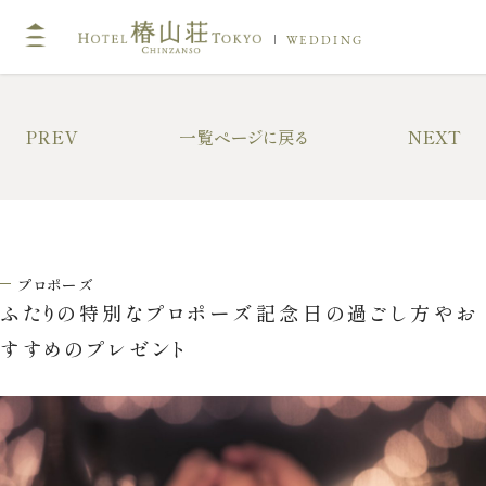
WEDDING
TOP
コン
PREV
一覧ページに戻る
NEXT
挙式
披露
キリスト教式・人前式
大披
神前挙式
中披
プロポーズ
神社挙式
小披
ふたりの特別なプロポーズ記念日の過ごし方やお
料亭
すすめのプレゼント
フォトガイドツアー
料理
ドレス・和装
プラ