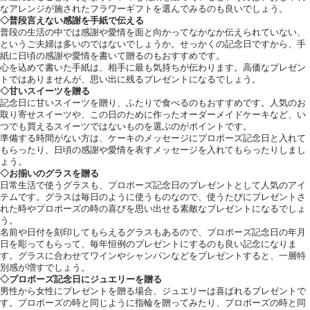
なアレンジが施されたフラワーギフトを選んでみるのも良いでしょう。
◇普段言えない感謝を手紙で伝える
普段の生活の中では感謝や愛情を面と向かってなかなか伝えられていない、
というご夫婦は多いのではないでしょうか。せっかくの記念日ですから、手
紙に日頃の感謝や愛情を書いて贈るのもおすすめです。
心を込めて書いた手紙は、相手に最も気持ちが伝わります。高価なプレゼン
トではありませんが、思い出に残るプレゼントになるでしょう。
◇甘いスイーツを贈る
記念日に甘いスイーツを贈り、ふたりで食べるのもおすすめです。人気のお
取り寄せスイーツや、この日のために作ったオーダーメイドケーキなど、い
つでも買えるスイーツではないものを選ぶのがポイントです。
準備する時間がない方は、ケーキのメッセージにプロポーズ記念日と入れて
もらったり、日頃の感謝や愛情を表すメッセージを入れてもらったりしまし
ょう。
◇お揃いのグラスを贈る
日常生活で使うグラスも、プロポーズ記念日のプレゼントとして人気のアイ
テムです。グラスは毎日のように使うものなので、使うたびにプレゼントさ
れた時やプロポーズの時の喜びを思い出せる素敵なプレゼントになるでしょ
う。
名前や日付を刻印してもらえるグラスもあるので、プロポーズ記念日の年月
日を彫ってもらって、毎年恒例のプレゼントにするのも良い記念になりま
す。グラスに合わせてワインやシャンパンなどをプレゼントすると、一層特
別感が増すでしょう。
◇プロポーズ記念日にジュエリーを贈る
男性から女性にプレゼントを贈る場合、ジュエリーは喜ばれるプレゼントで
す。プロポーズの時と同じように指輪を贈ってみたり、プロポーズの時と同