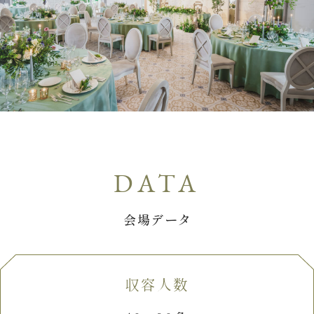
ウエディングレポート
ブライダルフェア
アクセス
Q&A
ご列席の皆様へ
結納・顔合わせ
トピックス
結婚準備ガイド
お問い合わせ・
資料請求
ご成約者様へ
会場データ
収容人数
ご不明な点やご相談など、