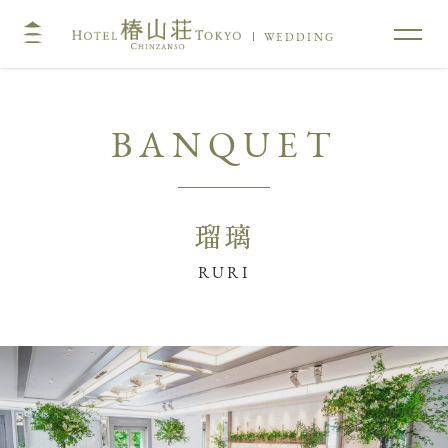
WEDDING
TOP
コンセプト
挙式
披露宴
キリスト教式・人前式
大披露宴会場
瑠璃
神前挙式
中披露宴会場
神社挙式
小披露宴会場
料亭ウエディング
フォトガイドツアー
料理
ドレス・和装
プラン