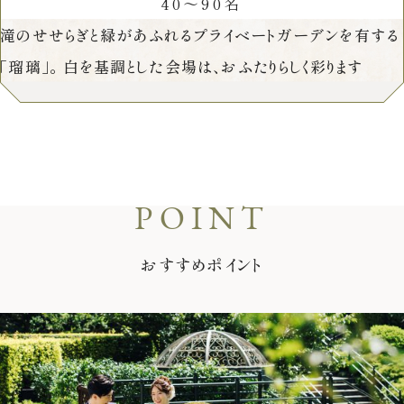
40～90名
お気軽にお問い合せください
滝のせせらぎと緑があふれるプライベートガーデンを有する
「瑠璃」。
白を基調とした会場は、おふたりらしく彩ります
お問合せ ・ 資料請求
ブライダルフェア
ホテル椿山荘東京
おすすめポイント
03-3943-0417
TEL.
営業時間
11:00〜18:00（土日祝 10:00〜19:00）
定休日
火曜日（祝除く）
〒112-8680
東京都文京区関口2-10-8