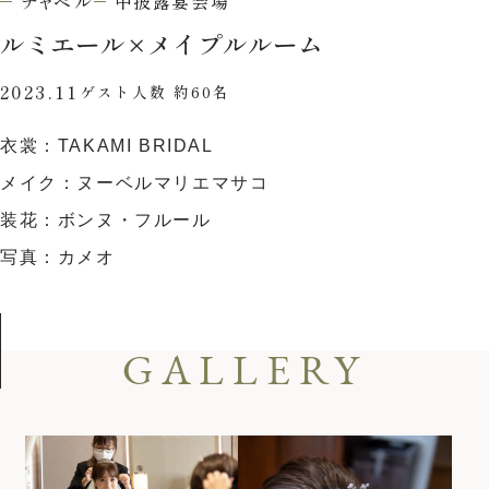
チャペル
中披露宴会場
ウエディングレポート
ブライダルフェア
ルミエール
×
メイプルルーム
アクセス
Q&A
2023.11
ゲスト人数 約60名
ご列席の皆様へ
結納・顔合わせ
衣裳：TAKAMI BRIDAL
トピックス
結婚準備ガイド
メイク：ヌーベルマリエマサコ
お問い合わせ・
装花：ボンヌ・フルール
資料請求
写真：カメオ
ご成約者様へ
GALLERY
ご不明な点やご相談など、