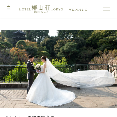
WEDDING
TOP
コンセプト
挙式
披露宴
キリスト教式・人前式
大披露宴会場
神前挙式
中披露宴会場
神社挙式
小披露宴会場
料亭ウエディング
フォトガイドツアー
料理
ドレス・和装
プラン