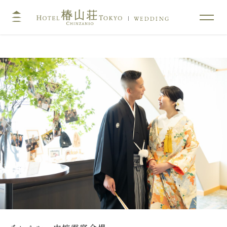
WEDDING
TOP
コンセプト
挙式
披露宴
キリスト教式・人前式
大披露宴会場
神前挙式
中披露宴会場
神社挙式
小披露宴会場
料亭ウエディング
フォトガイドツアー
料理
ドレス・和装
プラン