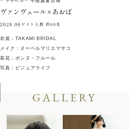
チャペル
中披露宴会場
ウエディングレポート
ブライダルフェア
ヴァンヴェール
×
あおば
アクセス
Q&A
2024.06
ゲスト人数 約60名
ご列席の皆様へ
結納・顔合わせ
衣裳：TAKAMI BRIDAL
トピックス
結婚準備ガイド
メイク：ヌーベルマリエマサコ
お問い合わせ・
装花：ボンヌ・フルール
資料請求
写真：ビジュアライフ
ご成約者様へ
GALLERY
ご不明な点やご相談など、