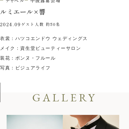
チャペル
中披露宴会場
ウエディングレポート
ブライダルフェア
ルミエール
×
響
アクセス
Q&A
2024.09
ゲスト人数 約50名
ご列席の皆様へ
結納・顔合わせ
衣裳：ハツコエンドウ ウェディングス
トピックス
結婚準備ガイド
メイク：資生堂ビューティーサロン
お問い合わせ・
装花：ボンヌ・フルール
資料請求
写真：ビジュアライフ
ご成約者様へ
GALLERY
ご不明な点やご相談など、