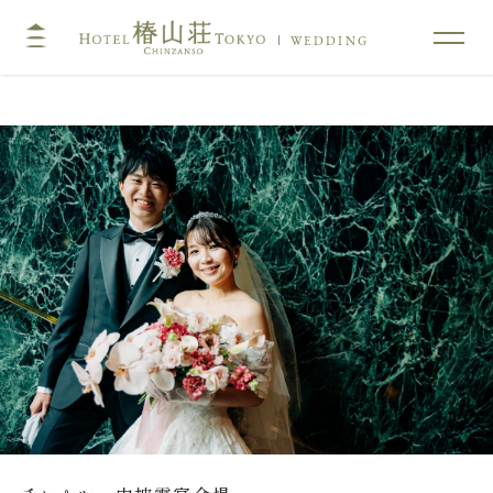
WEDDING
TOP
コンセプト
挙式
披露宴
キリスト教式・人前式
大披露宴会場
神前挙式
中披露宴会場
神社挙式
小披露宴会場
料亭ウエディング
フォトガイドツアー
料理
ドレス・和装
プラン