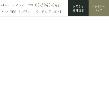
03-3943-0417
TEL
席の皆様へ
トピックス
お問合せ
ブライダル
資料請求
フェア
ドレス・和装
プラン
ウエディングレポート