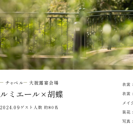
チャペル
大披露宴会場
衣裳
ルミエール
×
胡蝶
衣裳：
メイ
2024.09
ゲスト人数 約80名
装花
写真