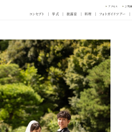
アクセス
ご列
コンセプト
挙式
披露宴
料理
フォトガイドツアー