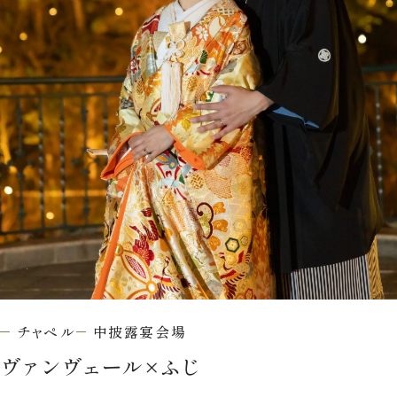
ウエディングレポート
ブライダルフェア
アクセス
Q&A
ご列席の皆様へ
結納・顔合わせ
トピックス
結婚準備ガイド
お問い合わせ・
資料請求
ご成約者様へ
チャペル
中披露宴会場
ヴァンヴェール
×
ふじ
ご不明な点やご相談など、