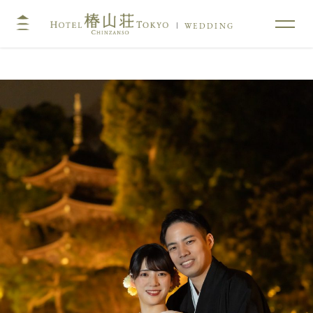
WEDDING
TOP
コンセプト
挙式
披露宴
キリスト教式・人前式
大披露宴会場
神前挙式
中披露宴会場
神社挙式
小披露宴会場
料亭ウエディング
フォトガイドツアー
料理
ドレス・和装
プラン