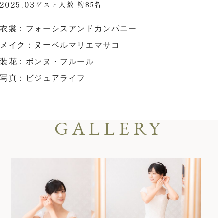
2025.03
ゲスト人数 約85名
お気軽にお問い合せください
衣裳：フォーシスアンドカンパニー
メイク：ヌーベルマリエマサコ
お問合せ ・ 資料請求
装花：ボンヌ・フルール
写真：ビジュアライフ
ブライダルフェア
GALLERY
ホテル椿山荘東京
03-3943-0417
TEL.
営業時間
11:00〜18:00（土日祝 10:00〜19:00）
定休日
火曜日（祝除く）
〒112-8680
東京都文京区関口2-10-8