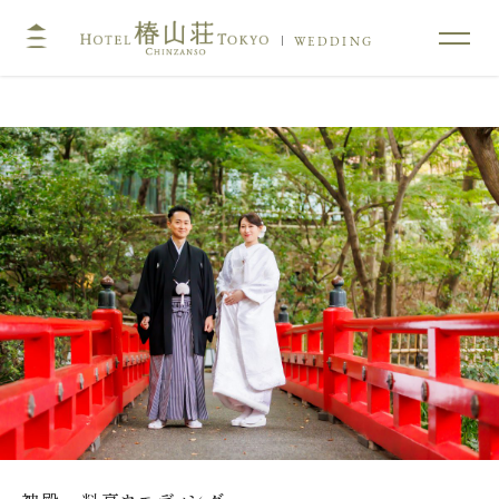
WEDDING
TOP
コンセプト
挙式
披露宴
キリスト教式・人前式
大披露宴会場
神前挙式
中披露宴会場
神社挙式
小披露宴会場
料亭ウエディング
フォトガイドツアー
料理
ドレス・和装
プラン