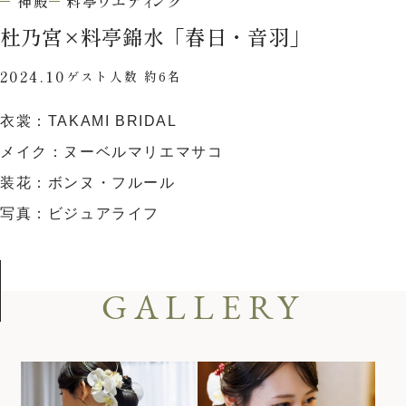
神殿
料亭ウエディング
ウエディングレポート
ブライダルフェア
杜乃宮
×
料亭錦水「春日・音羽」
アクセス
Q&A
2024.10
ゲスト人数 約6名
ご列席の皆様へ
結納・顔合わせ
衣裳：TAKAMI BRIDAL
トピックス
結婚準備ガイド
メイク：ヌーベルマリエマサコ
お問い合わせ・
装花：ボンヌ・フルール
資料請求
写真：ビジュアライフ
ご成約者様へ
GALLERY
ご不明な点やご相談など、