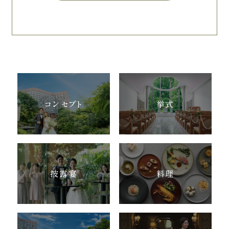
コンセプト
挙式
披露宴
料理