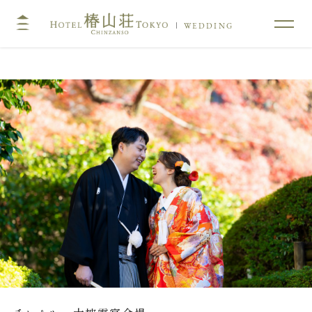
WEDDING
TOP
コンセプト
挙式
披露宴
キリスト教式・人前式
大披露宴会場
神前挙式
中披露宴会場
神社挙式
小披露宴会場
料亭ウエディング
フォトガイドツアー
料理
ドレス・和装
プラン