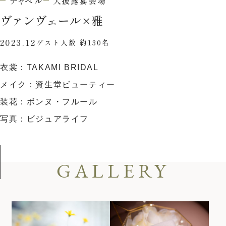
チャペル
大披露宴会場
ウエディングレポート
ブライダルフェア
ヴァンヴェール
×
雅
アクセス
Q&A
2023.12
ゲスト人数 約130名
ご列席の皆様へ
結納・顔合わせ
衣裳：TAKAMI BRIDAL
トピックス
結婚準備ガイド
メイク：資生堂ビューティー
お問い合わせ・
装花：ボンヌ・フルール
資料請求
写真：ビジュアライフ
ご成約者様へ
GALLERY
ご不明な点やご相談など、