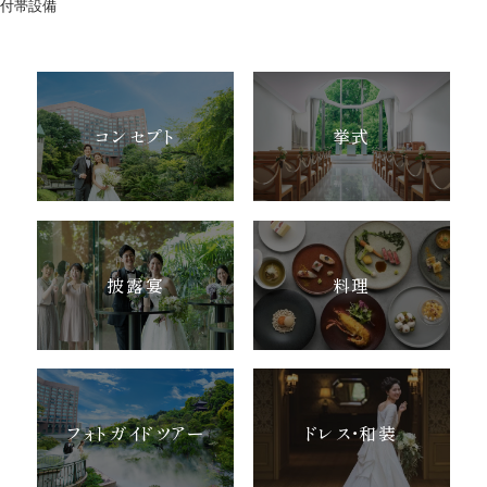
ウエディングレポート
ブライダルフェア
付帯設備
アクセス
Q&A
ご列席の皆様へ
結納・顔合わせ
コンセプト
挙式
トピックス
結婚準備ガイド
お問い合わせ・
資料請求
披露宴
料理
ご成約者様へ
フォトガイドツアー
ドレス・和装
ご不明な点やご相談など、