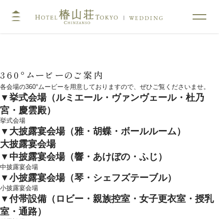
WEDDING
TOP
コンセプト
360°ムービーのご案内
挙式
披露宴
各会場の360°ムービーを用意しておりますので、ぜひご覧くださいませ。
▼挙式会場（ルミエール・ヴァンヴェール・杜乃
キリスト教式・人前式
大披露宴会場
宮・慶雲殿）
神前挙式
中披露宴会場
挙式会場
▼大披露宴会場（雅・胡蝶・ボールルーム）
神社挙式
小披露宴会場
大披露宴会場
料亭ウエディング
▼中披露宴会場（響・あけぼの・ふじ）
中披露宴会場
フォトガイドツアー
料理
▼小披露宴会場（琴・シェフズテーブル）
小披露宴会場
ドレス・和装
プラン
▼付帯設備（ロビー・親族控室・女子更衣室・授乳
室・通路）