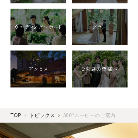
お気軽にお問い合せください
ウエディングレポート
プラン
お問合せ ・ 資料請求
ブライダルフェア
アクセス
ご列席の皆様へ
ホテル椿山荘東京
03-3943-0417
TEL.
営業時間
11:00〜18:00（土日祝 10:00〜19:00）
TOP
トピックス
360°ムービーのご案内
定休日
火曜日（祝除く）
〒112-8680
東京都文京区関口2-10-8