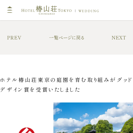
WEDDING
TOP
PREV
一覧ページに戻る
NEXT
挙式
キリスト教式・人前式
神前挙式
ホテル椿山荘東京の庭園を育む取り組みがグッド
神社挙式
デザイン賞を受賞いたしました
フォトガイドツアー
ドレス・和装