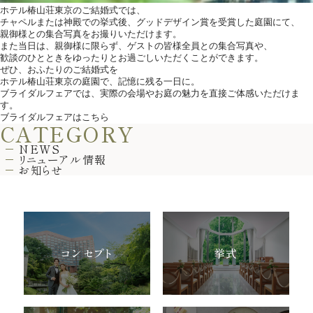
ホテル椿山荘東京のご結婚式では、
チャペルまたは神殿での挙式後、グッドデザイン賞を受賞した庭園にて、
親御様との集合写真をお撮りいただけます。
また当日は、親御様に限らず、ゲストの皆様全員との集合写真や、
歓談のひとときをゆったりとお過ごしいただくことができます。
ぜひ、おふたりのご結婚式を
ホテル椿山荘東京の庭園で、記憶に残る一日に。
ブライダルフェアでは、実際の会場やお庭の魅力を直接ご体感いただけま
す。
ブライダルフェアはこちら
CATEGORY
NEWS
リニューアル情報
お知らせ
コンセプト
挙式