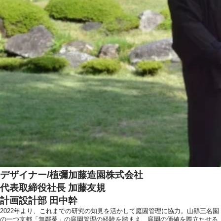
デザイナー/植彌加藤造園株式会社
代表取締役社長 加藤友規
計画設計部 田中幹
2022年より、これまでの研究の知見を活かして庭園管理に協力。山縣三名園
の一つ京都「無鄰菴」の庭園管理の経験を踏まえ、庭園の価値を際立たせる