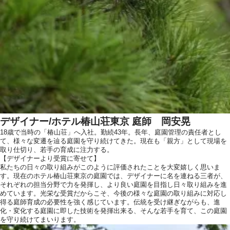
デザイナー/ホテル椿山荘東京 庭師 岡安晃
18歳で当時の「椿山荘」へ入社。勤続43年。長年、庭園管理の責任者とし
て、様々な変遷を辿る庭園を守り続けてきた。現在も「親方」として現場を
取り仕切り、若手の育成に注力する。
【デザイナーより受賞に寄せて】
私たちの日々の取り組みがこのように評価されたことを大変嬉しく思いま
す。現在のホテル椿山荘東京の庭園では、デザイナーに名を連ねる三者が、
それぞれの担当分野で力を発揮し、より良い庭園を目指し日々取り組みを進
めています。光栄な受賞だからこそ、今後の様々な庭園の取り組みに対応し
得る庭師育成の必要性を強く感じています。伝統を受け継ぎながらも、進
化・変化する庭園に即した技術を発揮出来る、そんな若手を育て、この庭園
を守り続けてまいります。