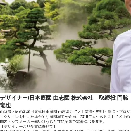
デザイナー/日本庭園 由志園 株式会社 取締役 門脇
竜也
山陰最大級の池泉回遊式日本庭園 由志園にて人工雲海や照明・制御・プロジ
ェクションを用いた総合的な庭園演出を企画。2019年頃からミストノズルの
国内トップメーカー㈱いけうちと共に全国で雲海演出を展開。
【デザイナーより受賞に寄せて】