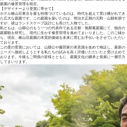
庭園の修景管理を助言。
【デザイナーより受賞に寄せて】
ホテル椿山荘東京を最も特徴づけているのは、時代を超えて受け継がれてき
た広大な庭園です。この庭園を築いたのは、明治大正期の元勲・山縣有朋で
すが、彼はランドスケープ設計にも長けた人物でした。
私どもは、山縣公のもう一つの代表作である京都・無鄰菴庭園にて、独自の
庭園観を研究し、現代に生かす修景管理を進めてまいりました。このご縁か
ら、現在、椿山荘庭園の本質的価値を未来に育むお手伝いをさせていただい
ております。
この度の受賞においては、山縣公や藤田家の美意識を改めて検証し、最新の
ニーズへ接続しようとする私たちの試みを高く評価いただいたと受け止めて
おります。今後もご関係の皆様とともに、庭園文化の継承と発展に一層尽力
してまいります。