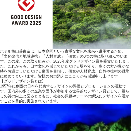
ウエディングレポート
アクセス
ご列席の皆様へ
トピックス
ホテル椿山荘東京は、日本庭園という貴重な文化を未来へ継承するため、
お問い合わせ・
「文化発信と地域連携」「人材育成」「研究」の3つの柱に取り組んでいま
す。この度、この取り組みが、2025年度グッドデザイン賞を受賞いたしまし
資料請求
た。これからも、日本文化を感じていただける場を守り、多くの方が豊かな
時をお過ごしいただける庭園を目指し、研究や人材育成、自然や技術の継承
に努めてまいります。皆様のお力添えにこころから感謝申し上げます
【グッドデザイン賞とは】
1957年に創設の日本を代表するデザインの評価とプロモーションの活動で
す。国内外の多くの企業や団体が参加する世界的なデザイン賞として、暮ら
しの質の向上と図るとともに、社会の課題やテーマの解決にデザインを活か
すことを目的に実施されています。