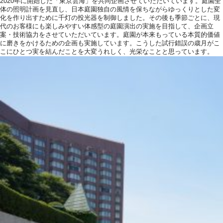
2020年に開始した「東京雲海」を共同企画させていただいています。庭園全
体の照明計画を見直し、日本庭園独自の風情を保ちながらゆっくりとした変
化を作り出すために千灯の投光器を制御しました。その後も季節ごとに、現
代のお客様にも楽しみやすい体感型の庭園演出の実施を目指して、企画立
案・技術協力をさせていただいています。庭園が本来もっている本質的価値
に磨きをかけるための企画も実施しています。こうした試行錯誤の歳月がこ
こにひとつ実を結んだことを大変うれしく、光栄なことと思っています。