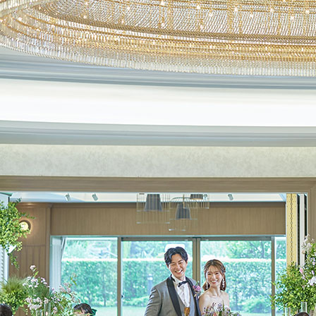
お気
お問
ホ
0
TEL.
営業時間
11:
〒112-86