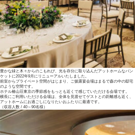
豊かな緑と木々からのこもれび、光を存分に取り込んだアットホームなバン
ケットに2022年9月にリニューアルいたしました。
前室からプライベート空間がはじまり、ご披露宴会場はまるで森の中の邸宅
のような空間です。
ホテル椿山荘東京の季節感をもっとも近くで感じていただける会場です。
横長にご利用いただける会場は、全体を見渡せてゲストとの距離感も近く、
アットホームにお過ごしになりたいおふたりに最適です。
（収容人数 / 40～90名様）