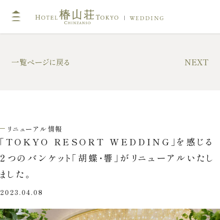
WEDDING
TOP
一覧ページに戻る
NEXT
挙式
キリスト教式・人前式
神前挙式
リニューアル情報
神社挙式
「TOKYO RESORT WEDDING」を感じる
２つのバンケット「胡蝶・響」がリニューアルいたし
ました。
フォトガイドツアー
2023.04.08
ドレス・和装