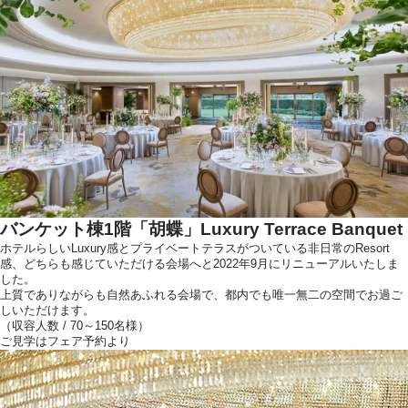
ウエディングレポート
アクセス
ご列席の皆様へ
トピックス
お問い合わせ・
資料請求
バンケット棟1階「胡蝶」Luxury Terrace Banquet
ホテルらしいLuxury感とプライベートテラスがついている非日常のResort
感、どちらも感じていただける会場へと2022年9月にリニューアルいたしま
した。
上質でありながらも自然あふれる会場で、都内でも唯一無二の空間でお過ご
しいただけます。
（収容人数 / 70～150名様）
ご見学はフェア予約より
ご不