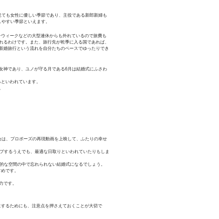
見ても女性に優しい季節であり、主役である新郎新婦も
しやすい季節といえます。
ンウィークなどの大型連休からも外れているので旅費も
れるわけです。また、旅行先が乾季に入る国であれば、
新婚旅行という流れを自分たちのペースでゆったりでき
女神であり、ユノが守る月である6月は結婚式にふさわ
るといわれています。
。
合は、プロポーズの再現動画を上映して、ふたりの幸せ
ップするうえでも、最適な日取りといわれていたりもしま
想的な空間の中で忘れられない結婚式になるでしょう。
すめです。
力です。
にするためにも、注意点を押さえておくことが大切で