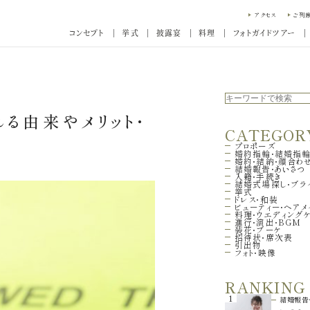
アクセス
ご列
コンセプト
挙式
披露宴
料理
フォトガイドツアー
る由来やメリット・
CATEGOR
プロポーズ
婚約指輪・結婚指
婚約・結納・顔合わ
結婚報告・あいさつ
入籍・手続き
結婚式場探し・ブラ
挙式
ドレス・和装
ビューティー・ヘアメ
料理・ウエディング
進行・演出・BGM
装花・ブーケ
招待状・席次表
引出物
フォト・映像
RANKING
1
結婚報告