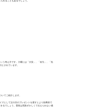
じられることもあるでしょう。
という考え方です。六曜には「大安」、「友引」、「先
日とされています。
ついてご紹介します。
イズとして父の日のプレゼントを渡すとより効果的で
できるでしょう。普段は気恥ずかしくて伝えられない感