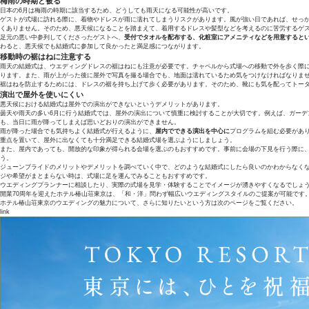
梅雨の時期と被る
日本の6月は梅雨の時期に該当するため、どうしても雨天になる可能性が高いです。
ゲストが式場に訪れる際に、着物やドレスが雨に濡れてしまうリスクがあります。風が強い日であれば、せっ
くありません。そのため、悪天候になることを踏まえて、着用するドレスや髪型などを考えるのに苦労するゲ
足元の悪い中参列してくださったゲストへ、
受付でタオルを配布する、化粧室にアメニティなどを用意すると
わると、悪天候でも結婚式に参加して良かったと満足感につながります。
移動時の裾はねに注意する
雨天の結婚式は、ウエディングドレスの裾はねにも注意が必要です。チャペルから式場への移動で外を歩く際
ります。また、雨が上がった後に屋外で写真を撮る場合でも、地面は濡れているため気をつけなければなりま
裾はねを防止するためには、ドレスの裾を持ち上げて歩く必要があります。そのため、靴にも気を配ってトー
演出で屋外を使いにくい
悪天候における結婚式は屋外での演出ができないというデメリットがあります。
曇天や雨天の多い6月に行う結婚式では、屋外の演出について慎重に検討することが大切です。例えば、ガーデ
も、当日に雨が降ってしまえば思いどおりの演出ができません。
雨が降った場合でも気持ちよく結婚式が行えるように、
屋内でできる演出を中心に
プログラムを組む必要があ
重点を置いて、屋外に出なくても十分満足できる結婚式場を選ぶようにしましょう。
また、屋内であっても、開放的な印象が得られる会場を選ぶのもおすすめです。事前に会場の下見を行う際に
う。
ジューンブライドのメリットやデメリットを調べていく中で、どのような結婚式にしたら良いのかわからなく
ジや希望がまとまらない時は、式場に足を運んでみることもおすすめです。
ウエディングプランナーに相談したり、実際の式場を見学・体験することでイメージが湧きやすくなるでしょ
開業70周年を迎えたホテル椿山荘東京は、「和・洋」問わず幅広いウエディングスタイルのご提案が可能です
ホテル椿山荘東京のウエディングの魅力について、さらに知りたいという方は次のページをご覧ください。
link