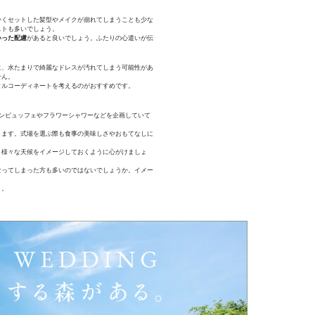
かくセットした髪型やメイクが崩れてしまうことも少な
ストも多いでしょう。
いった配慮
があると良いでしょう。ふたりの心遣いが伝
に、水たまりで綺麗なドレスが汚れてしまう可能性があ
せん。
タルコーディネートを考えるのがおすすめです。
ンビュッフェやフラワーシャワーなどを企画していて
ります。式場を選ぶ際も食事の美味しさやおもてなしに
、様々な天候をイメージしておくように心がけましょ
なってしまった方も多いのではないでしょうか。イメー
う。
。