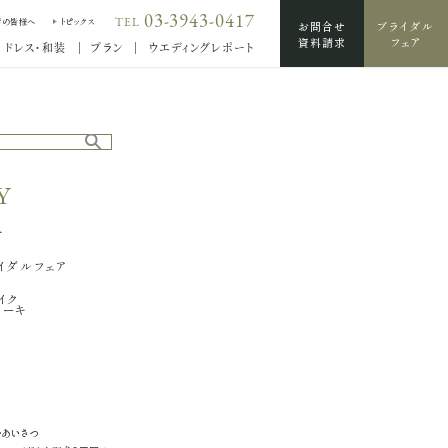
03-3943-0417
TEL
席の皆様へ
トピックス
お問合せ
ブライダル
資料請求
フェア
ドレス・和装
プラン
ウエディングレポート
Y
輪
せ
イダルフェア
イク
ケーキ
・あいさつ