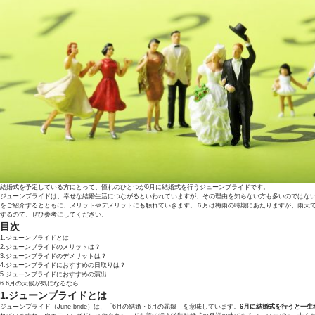
結婚式を予定している方にとって、憧れのひとつが6月に結婚式を行うジューンブライドです。
ジューンブライドは、幸せな結婚生活につながるといわれていますが、その理由を知らない方も多いのではな
をご紹介するとともに、メリットやデメリットにも触れていきます。６月は梅雨の時期にあたりますが、雨天
するので、ぜひ参考にしてください。
目次
1.ジューンブライドとは
2.ジューンブライドのメリットは？
3.ジューンブライドのデメリットは？
4.ジューンブライドにおすすめの日取りは？
5.ジューンブライドにおすすめの演出
6.6月の天候が気になるなら
1.ジューンブライドとは
ジューンブライド（June bride）は、「6月の結婚・6月の花嫁」を意味しています。
6月に結婚式を行うと一生