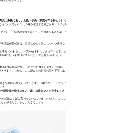
から伝わる伝承です。
育児の象徴であり、女性・子供・家庭を守る神
とされて
から6月までそれぞれの月を守護する神がおり、ユノは6
のことから、「結婚の女神であるユノの加護があるため、6
均気温が20℃前後。湿気も少なく過ごしやすい天候な
と幸せになれるという説が生まれたとされています。ま
の6月に行う挙式はゲストにとっても都合が良いため、
される6月に挙式が集中したといわれています。その結
があります。しかし、この説はどの時代の話か不明であ
向きな季節と考えられています。日本のジューンブライ
ました。
の空調設備が徐々に整い、屋内の演出なども充実してき
月の挙式数とさほど変わらないといわれています。このこ
人たちが増えているといえるでしょう。