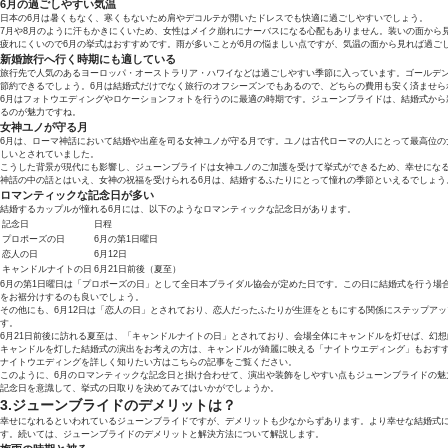
6月の過ごしやすい気温
日本の6月は暑くもなく、寒くもないため肩やデコルテが開いたドレスでも快適に過ごしやすいでしょう。
7月や8月のように汗もかきにくいため、女性はメイク崩れにナーバスになる心配もありません。装いの面から
疲れにくいので6月の挙式はおすすめです。雨が多いことが6月の悩ましい点ですが、気温の面から見れば過ご
新婚旅行へ行く時期にも適している
旅行先で人気のあるヨーロッパ・オーストラリア・ハワイなどは過ごしやすい季節に入っています。ゴールデ
節約できるでしょう。6月は結婚式だけでなく旅行のオフシーズンでもあるので、どちらの費用も安く済ませら
6月はフォトウエディングやロケーションフォトを行うのに最適の時期です。ジューンブライドは、結婚式から
るのが魅力ですね。
女神ユノが守る月
6月は、ローマ神話において結婚や出産を司る女神ユノが守る月です。ユノは古代ローマの人にとって最高位の
しいとされていました。
こうした背景が現代にも影響し、ジューンブライドは女神ユノのご加護を受けて挙式ができるため、幸せにな
神話の中の話とはいえ、女神の祝福を受けられる6月は、結婚するふたりにとって憧れの季節といえるでしょう
ロマンティックな記念日が多い
結婚するカップルが憧れる6月には、以下のようなロマンティックな記念日があります。
記念日
日程
プロポーズの日
6月の第1日曜日
恋人の日
6月12日
キャンドルナイトの日
6月21日前後（夏至）
6月の第1日曜日は「プロポーズの日」として全日本ブライダル協会が定めた日です。この日に結婚式を行う場
をお裾分けするのも良いでしょう。
その他にも、6月12日は「恋人の日」とされており、恋人だったふたりが生涯をともにする関係にステップア
す。
6月21日前後に訪れる夏至は、「キャンドルナイトの日」とされており、会場全体にキャンドルを灯せば、幻
キャンドルを灯した結婚式の演出をお考えの方は、キャンドルが綺麗に映える「ナイトウエディング」もおす
ナイトウエディングを詳しく知りたい方はこちらの記事をご覧ください。
このように、6月のロマンティックな記念日と掛け合わせて、演出や装飾をしやすい点もジューンブライドの魅
記念日を意識して、挙式の日取りを決めてみてはいかがでしょうか。
3.ジューンブライドのデメリットは？
幸せになれるといわれているジューンブライドですが、デメリットも少なからずあります。より幸せな結婚式
す。続いては、ジューンブライドのデメリットと解決方法について解説します。