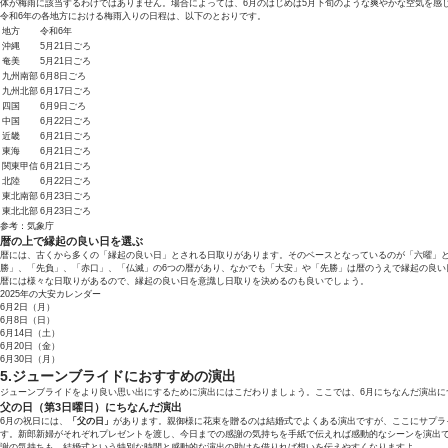
体が梅雨に該当するわけではありません。場合によっては、6月のはじめは5月下旬のような爽やかな空気を感
令和6年の各地方における梅雨入りの日程は、以下のとおりです。
地方
令和6年
沖縄
5月21日ごろ
奄美
5月21日ごろ
九州南部
6月8日ごろ
九州北部
6月17日ごろ
四国
6月9日ごろ
中国
6月22日ごろ
近畿
6月21日ごろ
東海
6月21日ごろ
関東甲信
6月21日ごろ
北陸
6月22日ごろ
東北南部
6月23日ごろ
東北北部
6月23日ごろ
参考：
気象庁
暦の上で縁起の良い日を選ぶ
暦には、古くから多くの「縁起の良い日」とされる日取りがあります。そのベースとなっているのが「六曜」
勝」、「先負」、「赤口」、「仏滅」の6つの暦があり、なかでも「大安」や「先勝」は暦のうえで縁起の良い
暦には様々な日取りがあるので、縁起の良い日を意識し日取りを決めるのも良いでしょう。
2025年の大安カレンダー
6月2日（月）
6月8日（日）
6月14日（土）
6月20日（金）
6月30日（月）
5.ジューンブライドにおすすめの演出
ジューンブライドをより良い思い出にするために演出にはこだわりましょう。ここでは、6月にちなんだ演出に
父の日（第3日曜日）にちなんだ演出
6月の祝日には、
「父の日」
があります。親御様に花束を贈るのは結婚式でよくある演出ですが、ここにサプラ
す。新郎新婦がそれぞれプレゼントを渡し、今日までの感謝の気持ちを手紙で伝えれば感動的なシーンを演出
謝の気持ちも、結婚式という特別な時間と感動的な演出の助けを借りれば想いを伝えやすくなりますよ。