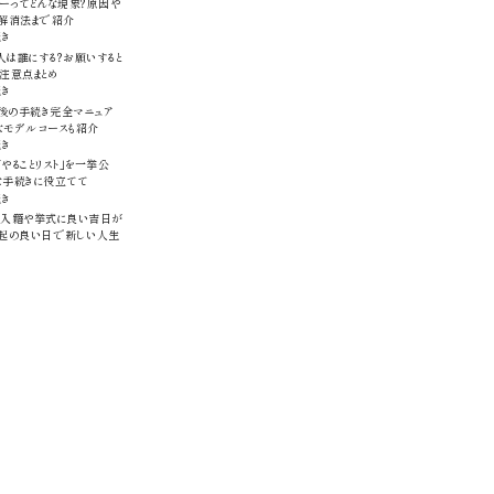
ーってどんな現象？原因や
、解消法まで紹介
続き
は誰にする？お願いすると
注意点まとめ
続き
後の手続き完全マニュア
なモデルコースも紹介
続き
やることリスト」を一挙公
な手続きに役立てて
続き
版】入籍や挙式に良い吉日が
縁起の良い日で新しい人生