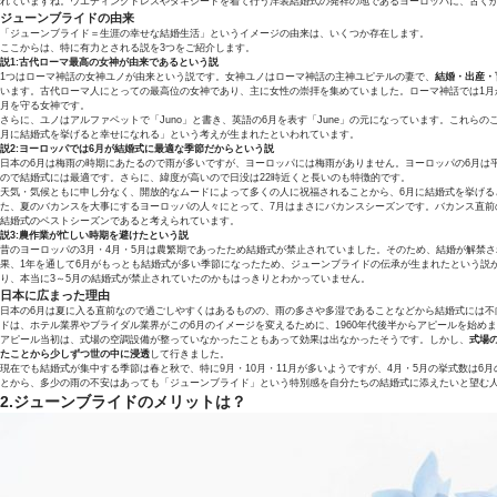
れていますね。ウエディングドレスやタキシードを着て行う洋装結婚式の発祥の地であるヨーロッパに、古く
ジューンブライドの由来
「ジューンブライド＝生涯の幸せな結婚生活」というイメージの由来は、いくつか存在します。
ここからは、特に有力とされる説を3つをご紹介します。
説1:古代ローマ最高の女神が由来であるという説
1つはローマ神話の女神ユノが由来という説です。女神ユノはローマ神話の主神ユピテルの妻で、
結婚・出産・
います。古代ローマ人にとっての最高位の女神であり、主に女性の崇拝を集めていました。ローマ神話では1月
月を守る女神です。
さらに、ユノはアルファベットで「Juno」と書き、英語の6月を表す「June」の元になっています。これら
月に結婚式を挙げると幸せになれる」という考えが生まれたといわれています。
説2:ヨーロッパでは6月が結婚式に最適な季節だからという説
日本の6月は梅雨の時期にあたるので雨が多いですが、ヨーロッパには梅雨がありません。ヨーロッパの6月は平
ので結婚式には最適です。さらに、緯度が高いので日没は22時近くと長いのも特徴的です。
天気・気候ともに申し分なく、開放的なムードによって多くの人に祝福されることから、6月に結婚式を挙げる
た、夏のバカンスを大事にするヨーロッパの人々にとって、7月はまさにバカンスシーズンです。バカンス直前
結婚式のベストシーズンであると考えられています。
説3:農作業が忙しい時期を避けたという説
昔のヨーロッパの3月・4月・5月は農繁期であったため結婚式が禁止されていました。そのため、結婚が解禁
果、1年を通して6月がもっとも結婚式が多い季節になったため、ジューンブライドの伝承が生まれたという説
り、本当に3～5月の結婚式が禁止されていたのかもはっきりとわかっていません。
日本に広まった理由
日本の6月は夏に入る直前なので過ごしやすくはあるものの、雨の多さや多湿であることなどから結婚式には不
ドは、ホテル業界やブライダル業界がこの6月のイメージを変えるために、1960年代後半からアピールを始め
アピール当初は、式場の空調設備が整っていなかったこともあって効果は出なかったそうです。しかし、
式場
たことから少しずつ世の中に浸透
して行きました。
現在でも結婚式が集中する季節は春と秋で、特に9月・10月・11月が多いようですが、4月・5月の挙式数は6
とから、多少の雨の不安はあっても「ジューンブライド」という特別感を自分たちの結婚式に添えたいと望む
2.ジューンブライドのメリットは？