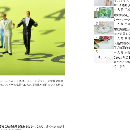
マリッジブル
増える時期
2
入籍・手
婚姻届の証人
きのマナーや
3
入籍・手
婚姻届提出
ル！効率的
4
入籍・手
入籍前後の「
開！効率的
5
入籍・手
【2026年
知りたい！
の一歩を
いでしょうか。今回は、ジューンブライドの意味や由来
でもハッピーな気持ちになれる演出や対処法なども解説
幸せな結婚生活を送れるとされており、
多くの女性が憧