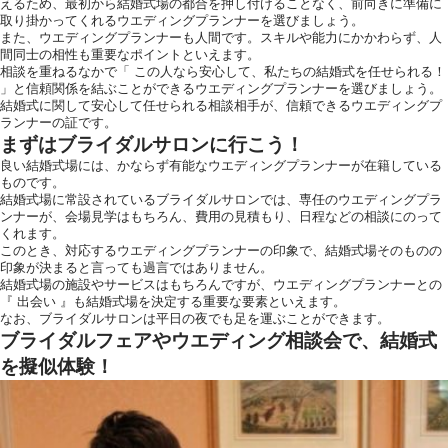
えるため、最初から結婚式場の都合を押し付けることなく、前向きに準備に
取り掛かってくれるウエディングプランナーを選びましょう。
また、ウエディングプランナーも人間です。スキルや能力にかかわらず、人
間同士の相性も重要なポイントといえます。
相談を重ねるなかで「 この人なら安心して、私たちの結婚式を任せられる！
」と信頼関係を結ぶことができるウエディングプランナーを選びましょう。
結婚式に関して安心して任せられる相談相手が、信頼できるウエディングプ
ランナーの証です。
まずはブライダルサロンに行こう！
良い結婚式場には、かならず有能なウエディングプランナーが在籍している
ものです。
結婚式場に常設されているブライダルサロンでは、専任のウエディングプラ
ンナーが、会場見学はもちろん、費用の見積もり、日程などの相談にのって
くれます。
このとき、対応するウエディングプランナーの印象で、結婚式場そのものの
印象が決まると言っても過言ではありません。
結婚式場の施設やサービスはもちろんですが、ウエディングプランナーとの
『 出会い 』も結婚式場を決定する重要な要素といえます。
なお、ブライダルサロンは平日の夜でも足を運ぶことができます。
ブライダルフェアやウエディング相談会で、結婚式
を擬似体験！