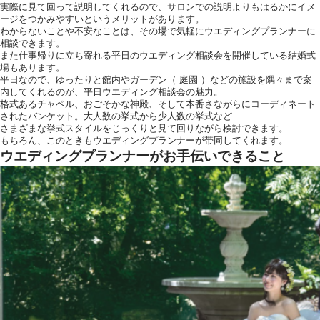
実際に見て回って説明してくれるので、サロンでの説明よりもはるかにイメ
ージをつかみやすいというメリットがあります。
わからないことや不安なことは、その場で気軽にウエディングプランナーに
相談できます。
また仕事帰りに立ち寄れる平日のウエディング相談会を開催している結婚式
場もあります。
平日なので、ゆったりと館内やガーデン（ 庭園 ）などの施設を隅々まで案
内してくれるのが、平日ウエディング相談会の魅力。
格式あるチャペル、おごそかな神殿、そして本番さながらにコーディネート
されたバンケット。大人数の挙式から少人数の挙式など
さまざまな挙式スタイルをじっくりと見て回りながら検討できます。
もちろん、このときもウエディングプランナーが帯同してくれます。
ウエディングプランナーがお手伝いできること