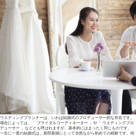
お気軽にお問い合せ
お問合せ ・ 資
ブライダルフ
ホテル椿山
03-394
TEL.
営業時間
11:00〜18:00（土日祝
ウエディングプランナーは、いわば結婚式のプロデューサー的な存在です。
定休日
火曜日（祝
場合によっては、「 ブライダルコーディネーター 」や「 ウエディングプロ
デューサー 」などとも呼ばれますが、基本的にはまったく同じものです。
一生に一度の結婚式は、新郎新婦にとって当然ながら初めての経験です。何
〒112-8680
東京都文京区関