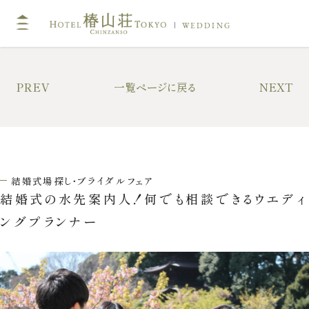
WEDDING
TOP
コン
PREV
一覧ページに戻る
NEXT
挙式
披露
キリスト教式・人前式
大披
神前挙式
中披
結婚式場探し・ブライダルフェア
神社挙式
小披
結婚式の水先案内人！何でも相談できるウエディ
料亭
ングプランナー
フォトガイドツアー
料理
ドレス・和装
プラ