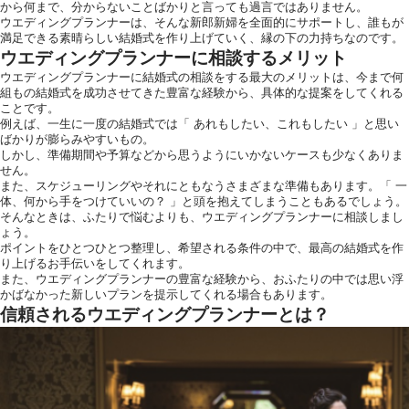
から何まで、分からないことばかりと言っても過言ではありません。
ウエディングプランナーは、そんな新郎新婦を全面的にサポートし、誰もが
満足できる素晴らしい結婚式を作り上げていく、縁の下の力持ちなのです。
ホテルサイト
ウエディングプランナーに相談するメリット
ウエディングプランナーに結婚式の相談をする最大のメリットは、今まで何
組もの結婚式を成功させてきた豊富な経験から、具体的な提案をしてくれる
ことです。
例えば、一生に一度の結婚式では「 あれもしたい、これもしたい 」と思い
運営会社情報
ばかりが膨らみやすいもの。
しかし、準備期間や予算などから思うようにいかないケースも少なくありま
せん。
また、スケジューリングやそれにともなうさまざまな準備もあります。「 一
体、何から手をつけていいの？ 」と頭を抱えてしまうこともあるでしょう。
そんなときは、ふたりで悩むよりも、ウエディングプランナーに相談しまし
ょう。
ポイントをひとつひとつ整理し、希望される条件の中で、最高の結婚式を作
り上げるお手伝いをしてくれます。
また、ウエディングプランナーの豊富な経験から、おふたりの中では思い浮
かばなかった新しいプランを提示してくれる場合もあります。
信頼されるウエディングプランナーとは？