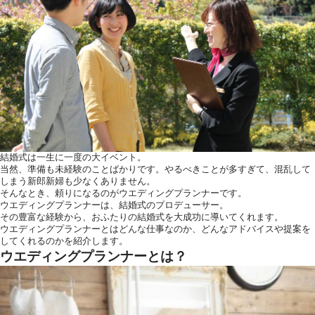
ウエディングレポート
ブラ
アクセス
Q&
ご列席の皆様へ
結納
トピックス
結婚
お問い合わせ・
資料請求
結婚式は一生に一度の大イベント。
当然、準備も未経験のことばかりです。やるべきことが多すぎて、混乱して
しまう新郎新婦も少なくありません。
そんなとき、頼りになるのがウエディングプランナーです。
ウエディングプランナーは、結婚式のプロデューサー。
ご成約者様へ
その豊富な経験から、おふたりの結婚式を大成功に導いてくれます。
ウエディングプランナーとはどんな仕事なのか、どんなアドバイスや提案を
してくれるのかを紹介します。
ウエディングプランナーとは？
ご不明な点やご相