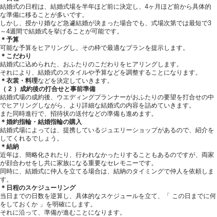
結婚式の日程は、結婚式場を半年ほど前に決定し、4ヶ月ほど前から具体的
な準備に移ることが多いです。
しかし、授かり婚など急遽結婚が決まった場合でも、式場次第では最短で3
～4週間で結婚式を挙げることが可能です。
＊予算
可能な予算をヒアリングし、その枠で最適なプランを提示します。
＊こだわり
結婚式に込められた、おふたりのこだわりをヒアリングします。
それにより、結婚式のスタイルや予算などを調整することになります。
＊衣裳・料理
などを決定していきます。
（ 2 ）成約後の打合せと事前準備
結婚式場の成約後、ウエディングプランナーがおふたりの要望を打合せの中
でヒアリングしながら、より詳細な結婚式の内容を詰めていきます。
また同時進行で、招待状の送付などの準備も進めます。
＊婚約指輪・結婚指輪の購入
結婚式場によっては、提携しているジュエリーショップがあるので、紹介を
してくれるでしょう。
＊結納
近年は、簡略化されたり、行われなかったりすることもあるのですが、両家
が顔合わせをし共に家族になる重要なセレモニーです。
同時に、結婚式に仲人を立てる場合は、結納のタイミングで仲人を依頼しま
す。
＊日程のスケジューリング
当日までの日数を逆算し、具体的なスケジュールを立て、「 この日までに何
をしておくか 」を明確にします。
それに沿って、準備が進むことになります。