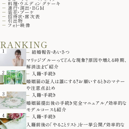
料理・ウエディングケーキ
進行・演出・BGM
装花・ブーケ
招待状・席次表
引出物
フォト・映像
RANKING
1
結婚報告・あいさつ
マリッジブルーってどんな現象？原因や増える時期、
解消法まで紹介
2
入籍・手続き
婚姻届の証人は誰にする？お願いするときのマナー
や注意点まとめ
3
入籍・手続き
婚姻届提出後の手続き完全マニュアル！効率的な
モデルコースも紹介
4
入籍・手続き
入籍前後の「やることリスト」を一挙公開！効率的な