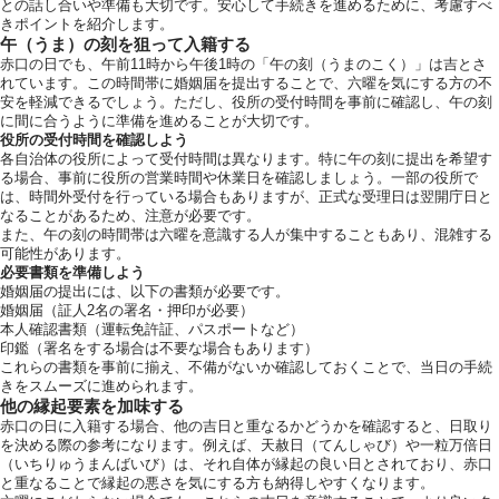
との話し合いや準備も大切です。安心して手続きを進めるために、考慮すべ
きポイントを紹介します。
午（うま）の刻を狙って入籍する
赤口の日でも、午前11時から午後1時の「午の刻（うまのこく）」は吉とさ
れています。この時間帯に婚姻届を提出することで、六曜を気にする方の不
安を軽減できるでしょう。ただし、役所の受付時間を事前に確認し、午の刻
に間に合うように準備を進めることが大切です。
役所の受付時間を確認しよう
各自治体の役所によって受付時間は異なります。特に午の刻に提出を希望す
る場合、事前に役所の営業時間や休業日を確認しましょう。一部の役所で
は、時間外受付を行っている場合もありますが、正式な受理日は翌開庁日と
なることがあるため、注意が必要です。
また、午の刻の時間帯は六曜を意識する人が集中することもあり、混雑する
可能性があります。
必要書類を準備しよう
婚姻届の提出には、以下の書類が必要です。
婚姻届（証人2名の署名・押印が必要）
本人確認書類（運転免許証、パスポートなど）
印鑑（署名をする場合は不要な場合もあります）
これらの書類を事前に揃え、不備がないか確認しておくことで、当日の手続
きをスムーズに進められます。
他の縁起要素を加味する
赤口の日に入籍する場合、他の吉日と重なるかどうかを確認すると、日取り
を決める際の参考になります。例えば、天赦日（てんしゃび）や一粒万倍日
（いちりゅうまんばいび）は、それ自体が縁起の良い日とされており、赤口
と重なることで縁起の悪さを気にする方も納得しやすくなります。