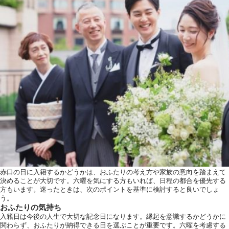
赤口の日に入籍するかどうかは、おふたりの考え方や家族の意向を踏まえて
決めることが大切です。六曜を気にする方もいれば、日程の都合を優先する
方もいます。迷ったときは、次のポイントを基準に検討すると良いでしょ
う。
おふたりの気持ち
入籍日は今後の人生で大切な記念日になります。縁起を意識するかどうかに
関わらず、おふたりが納得できる日を選ぶことが重要です。六曜を考慮する