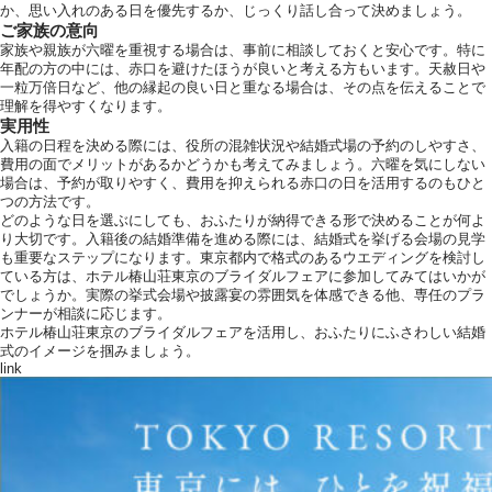
か、思い入れのある日を優先するか、じっくり話し合って決めましょう。
ご家族の意向
家族や親族が六曜を重視する場合は、事前に相談しておくと安心です。特に
年配の方の中には、赤口を避けたほうが良いと考える方もいます。天赦日や
一粒万倍日など、他の縁起の良い日と重なる場合は、その点を伝えることで
理解を得やすくなります。
実用性
入籍の日程を決める際には、役所の混雑状況や結婚式場の予約のしやすさ、
費用の面でメリットがあるかどうかも考えてみましょう。六曜を気にしない
場合は、予約が取りやすく、費用を抑えられる赤口の日を活用するのもひと
つの方法です。
どのような日を選ぶにしても、おふたりが納得できる形で決めることが何よ
り大切です。入籍後の結婚準備を進める際には、結婚式を挙げる会場の見学
も重要なステップになります。東京都内で格式のあるウエディングを検討し
ている方は、ホテル椿山荘東京のブライダルフェアに参加してみてはいかが
でしょうか。実際の挙式会場や披露宴の雰囲気を体感できる他、専任のプラ
ンナーが相談に応じます。
ホテル椿山荘東京のブライダルフェアを活用し、おふたりにふさわしい結婚
式のイメージを掴みましょう。
link