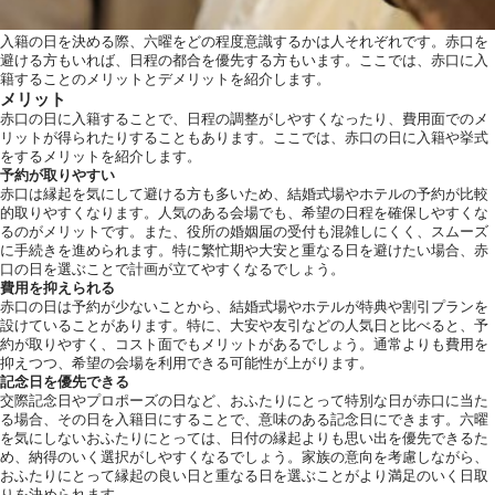
入籍の日を決める際、六曜をどの程度意識するかは人それぞれです。赤口を
避ける方もいれば、日程の都合を優先する方もいます。ここでは、赤口に入
籍することのメリットとデメリットを紹介します。
メリット
赤口の日に入籍することで、日程の調整がしやすくなったり、費用面でのメ
リットが得られたりすることもあります。ここでは、赤口の日に入籍や挙式
をするメリットを紹介します。
予約が取りやすい
赤口は縁起を気にして避ける方も多いため、結婚式場やホテルの予約が比較
的取りやすくなります。人気のある会場でも、希望の日程を確保しやすくな
るのがメリットです。また、役所の婚姻届の受付も混雑しにくく、スムーズ
に手続きを進められます。特に繁忙期や大安と重なる日を避けたい場合、赤
口の日を選ぶことで計画が立てやすくなるでしょう。
費用を抑えられる
赤口の日は予約が少ないことから、結婚式場やホテルが特典や割引プランを
設けていることがあります。特に、大安や友引などの人気日と比べると、予
約が取りやすく、コスト面でもメリットがあるでしょう。通常よりも費用を
抑えつつ、希望の会場を利用できる可能性が上がります。
記念日を優先できる
交際記念日やプロポーズの日など、おふたりにとって特別な日が赤口に当た
る場合、その日を入籍日にすることで、意味のある記念日にできます。六曜
を気にしないおふたりにとっては、日付の縁起よりも思い出を優先できるた
め、納得のいく選択がしやすくなるでしょう。家族の意向を考慮しながら、
おふたりにとって縁起の良い日と重なる日を選ぶことがより満足のいく日取
りを決められます。