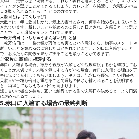
六曜にこだわらない場合でも、これらの吉日を意識することで、より良いタ
イミングを選ぶことができるでしょう。カレンダーを確認し、六曜以外の吉
日を取り入れることも、ひとつの方法です。
天赦日とは（てんしゃび）
天赦日は、年に数回しかない最上の吉日とされ、何事を始めるにも良い日と
されています。新しいことを始めるのに適した日とされ、入籍日として選ぶ
ことで、より縁起が良いとされています。
一粒万倍日（いちりゅうまんばいび）とは
一粒万倍日は、一粒の種が万倍にも実るという意味から、物事のスタートや
新しいことを始めるのに適した日とされています。この日に入籍すること
で、おふたりの関係が豊かに実ることを願うことができます。
ご家族に事前に相談する
赤口に入籍する場合、家族や親族が六曜をどの程度重視するかを確認してお
くことが大切です。六曜を気にする方がいる場合、赤口に入籍する理由を丁
寧に伝えて安心してもらいましょう。例えば、記念日を優先したい理由や、
天赦日や一粒万倍日と重なることで縁起の良さが補われることを説明する
と、納得してもらえる可能性が高まります。
話し合いの機会を持ち、互いに納得できる形で入籍日を決めると、より円満
に進められるでしょう。
5.赤口に入籍する場合の最終判断