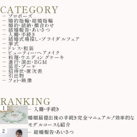
CATEGORY
プロポーズ
婚約指輪・結婚指輪
婚約・結納・顔合わせ
結婚報告・あいさつ
入籍・手続き
結婚式場探し・ブライダルフェア
挙式
ドレス・和装
ビューティー・ヘアメイク
料理・ウエディングケーキ
進行・演出・BGM
装花・ブーケ
招待状・席次表
引出物
フォト・映像
RANKING
1
入籍・手続き
婚姻届提出後の手続き完全マニュアル！効率的な
モデルコースも紹介
2
結婚報告・あいさつ