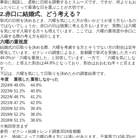
事前に相談し、柔軟に日程を調整するとスムーズです。ですが、何よりもお
ふたりにとって最適な日を選ぶことが大切です。
2.赤口に結婚式、どう考える？
ホテルサイト
挙式の日程を決めるとき、六曜を気にした方が良いかどうか迷う方もいるの
ではないでしょうか。赤口の日は慎重に考える方もいますが、実際には六曜
を気にせず入籍する方々も増えています。ここでは、六曜の重視度や赤口に
入籍する際の考え方を紹介します。
六曜の重視度
運営会社情報
結婚式の日取りを決める際、六曜を考慮する方とそうでない方の割合は近年
変化しています。ゼクシィの調査によると、首都圏で挙式を実施した方々の
49.0%が「六曜を重視した」と回答しています。一方で、「六曜を気にしな
かった」と答えた割合は44.8%となっており、割合はおおむね半々と言えま
す。
下記は、六曜を気にして日取りを決めたかの調査結果です。
年度
重視した
重視しなかった
2024年
49.0%
44.8%
2023年
51.2%
40.8%
2022年
48.7%
41.2%
2021年
47.2%
42.0%
2020年
52.5%
39.4%
2019年
52.2%
38.0%
2018年
51.1%
38.6%
※無回答含まず
参照：
ゼクシィ結婚トレンド調査2024首都圏
また、地域によって六曜の考え方には違いがあります。千葉県では58.3%が