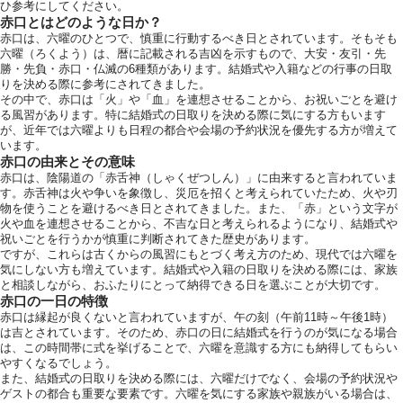
ひ参考にしてください。
お気軽にお問い合せ
赤口とはどのような日か？
赤口は、六曜のひとつで、慎重に行動するべき日とされています。そもそも
六曜（ろくよう）は、暦に記載される吉凶を示すもので、大安・友引・先
勝・先負・赤口・仏滅の6種類があります。結婚式や入籍などの行事の日取
りを決める際に参考にされてきました。
その中で、赤口は「火」や「血」を連想させることから、お祝いごとを避け
お問合せ ・ 資
る風習があります。特に結婚式の日取りを決める際に気にする方もいます
が、近年では六曜よりも日程の都合や会場の予約状況を優先する方が増えて
います。
赤口の由来とその意味
ブライダルフ
赤口は、陰陽道の「赤舌神（しゃくぜつしん）」に由来すると言われていま
す。赤舌神は火や争いを象徴し、災厄を招くと考えられていたため、火や刃
物を使うことを避けるべき日とされてきました。また、「赤」という文字が
火や血を連想させることから、不吉な日と考えられるようになり、結婚式や
祝いごとを行うかが慎重に判断されてきた歴史があります。
ホテル椿山
ですが、これらは古くからの風習にもとづく考え方のため、現代では六曜を
気にしない方も増えています。結婚式や入籍の日取りを決める際には、家族
03-394
と相談しながら、おふたりにとって納得できる日を選ぶことが大切です。
TEL.
赤口の一日の特徴
赤口は縁起が良くないと言われていますが、午の刻（午前11時～午後1時）
は吉とされています。そのため、赤口の日に結婚式を行うのが気になる場合
営業時間
11:00〜18:00（土日祝
は、この時間帯に式を挙げることで、六曜を意識する方にも納得してもらい
定休日
火曜日（祝
やすくなるでしょう。
また、結婚式の日取りを決める際には、六曜だけでなく、会場の予約状況や
ゲストの都合も重要な要素です。六曜を気にする家族や親族がいる場合は、
〒112-8680
東京都文京区関