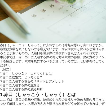
ウエディングレポート
ブラ
アクセス
Q&
ご列席の皆様へ
結納
トピックス
結婚
赤口（しゃっこう・しゃっく）に入籍するのは縁起が悪いと言われますが、
お問い合わせ・
最近は六曜を気にしない方も増えています。大安や友引と比べると避けられ
資料請求
ることが多いものの、入籍日を選ぶ際に重視すべき点は人それぞれです。
本記事では、赤口の日に入籍する際の考え方や六曜の影響、決め方のポイン
トを解説します。六曜を気にするべきか迷っている方は、ぜひ参考にしてく
ださい。
【目次】
ご成約者様へ
1.赤口（しゃっこう・しゃっく）とは
2.赤口に結婚式、どう考える？
3.赤口に入籍する場合のメリットとデメリット
4.赤口に入籍する際の注意点
5.赤口に入籍する際の最終判断
1.赤口（しゃっこう・しゃっく）とは
ここでは、赤口の意味や特徴、結婚式や入籍の日取りを決める際の考え方に
ご不明な点やご相
ついて解説します。六曜の考え方を取り入れるかどうか迷っている方は、ぜ