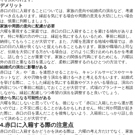
デメリット
赤口の日に入籍することについては、家族の意向や結婚式の演出など、考慮
すべき点もあります。縁起を気にする場合や周囲の意見を大切にしたい場合
は、慎重に判断しましょう。
家族や周囲の意向に配慮が必要
六曜を重視するご家庭では、赤口の日に入籍することを避ける傾向がありま
す。特に年配の方の中には、縁起を気にする人もいるため、事前に相談し、
納得してもらうことが大切です。また、六曜を意識する地域や職場では、赤
口の日の入籍が良くないと捉えられることもあります。親族や職場の上司な
ど、伝統を大切にする方がいる場合は、どのように受け止められるかを考慮
し、話し合うことが重要です。家族との関係を円満にするためにも、六曜以
外の吉日と重なる日を選ぶなど、柔軟に調整するのもひとつの方法です。
結婚式の演出に影響がある
赤口は「火」や「血」を連想させることから、キャンドルサービスやケーキ
カットなど、火や刃物を使う演出を避けるべきと考える方もいます。結婚式
を挙げる際に、こうした縁起を気にする親族やゲストがいる場合は、演出の
内容について事前に相談しておくことが大切です。式場のプランナーと相談
しながら、縁起に配慮しつつ希望の演出を調整すると良いでしょう。
後から気になる可能性がある
六曜を気にしないと思っていても、後になって「赤口に入籍したから運が悪
いのでは」と不安に感じることがあるかもしれません。特に何か問題が起き
た際に、赤口の日を選んだことを後悔しないよう、入籍前にしっかり話し合
って決めることが大切です。
4.赤口に入籍する際の注意点
赤口の日に入籍するかどうかを決める際は、六曜の考え方だけでなく、家族