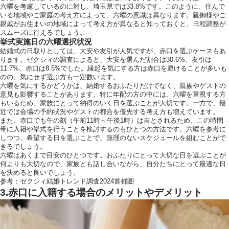
六曜を考慮しているのに対し、埼玉県では33.8%です。このように、住んで
いる地域やご家庭の考え方によって、六曜の意識は異なります。親御様やご
親戚がお住まいの地域によって考え方が異なると知っておくと、日程調整が
スムーズに行えるでしょう。
挙式実施日の六曜選択状況
結婚式の日取りとしては、大安や友引が人気ですが、赤口を選ぶケースもあ
ります。ゼクシィの調査によると、大安を選んだ割合は30.6%、友引は
11.7%、赤口は8.5%でした。縁起を気にする方は赤口を避けることが多いも
のの、気にせず選ぶ方も一定数います。
六曜を気にするかどうかは、結婚するおふたりだけでなく、親族やゲストの
意見も影響することがあります。特に年配の方の中には、六曜を重視する方
もいるため、家族にとって納得のいく日を選ぶことが大切です。一方で、最
近では会場の予約状況やゲストの都合を優先する考え方も増えています。
また、赤口でも午の刻（午前11時～午後1時）は吉とされるため、この時間
帯に入籍や挙式を行うことを検討するのもひとつの方法です。六曜を参考に
しつつ、希望する日を選ぶことで、無理のないスケジュールを組むことがで
きるでしょう。
六曜はあくまで目安のひとつです。おふたりにとって大切な日を選ぶことが
何よりも大切なので、家族とも話し合いながら、自分たちにとって最適な日
を決めると良いでしょう。
参考：
ゼクシィ結婚トレンド調査2024首都圏
3.赤口に入籍する場合のメリットやデメリット