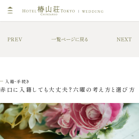
WEDDING
TOP
コン
PREV
一覧ページに戻る
NEXT
挙式
披露
キリスト教式・人前式
大披
神前挙式
中披
入籍・手続き
神社挙式
小披
赤口に入籍しても大丈夫？六曜の考え方と選び方
料亭
フォトガイドツアー
料理
ドレス・和装
プラ