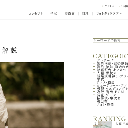
アクセス
ご列
コンセプト
挙式
披露宴
料理
フォトガイドツアー
を解説
CATEGOR
プロポーズ
婚約指輪・結婚指
婚約・結納・顔合わ
結婚報告・あいさつ
入籍・手続き
結婚式場探し・ブラ
挙式
ドレス・和装
ビューティー・ヘアメ
料理・ウエディング
進行・演出・BGM
装花・ブーケ
招待状・席次表
引出物
フォト・映像
RANKING
1
入籍・手