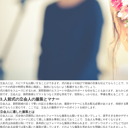
立会人には、スピーチをお願いすることができます。式の始まりや結びで祝福の言葉を伝えてもらうことで、
ピーチの内容や時間を事前に相談し、負担にならないよう配慮すると良いでしょう。
式の進行をスムーズにするため、新郎新婦のエスコートや流れのサポートを任せることもあります。あらかじ
切です。立会人は、新郎新婦とゲストをつなぐ大切な存在です。役割をしっかり伝え、準備を整えることで、
3.人前式の立会人の服装とマナー
立会人は、新郎新婦の近くで誓いの証人を務めるため、服装やマナーにも気を配る必要があります。依頼する
めてもらうと安心です。ここでは、立会人の服装やマナーのポイントを紹介します。
立会人に適した服装とは
立会人には、式全体の雰囲気に合わせたフォーマルな服装をお願いすると良いでしょう。派手すぎる色やデザ
す。会場やドレスコードに応じて適した服装を事前に伝えておくことで、立会人も準備しやすくなります。
人前式は自由度が高いですが、基本的にはフォーマルな服装が求められます。ガーデンウエディングなどでは
格式のある会場では落ち着いた服装が適しています。どのような服装を求めるかを明確に伝えておきましょう