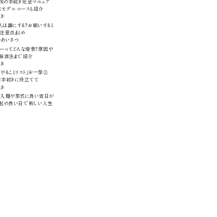
後の手続き完全マニュア
なモデルコースも紹介
続き
は誰にする？お願いすると
注意点まとめ
・あいさつ
ーってどんな現象？原因や
、解消法まで紹介
続き
やることリスト」を一挙公
な手続きに役立てて
続き
版】入籍や挙式に良い吉日が
縁起の良い日で新しい人生