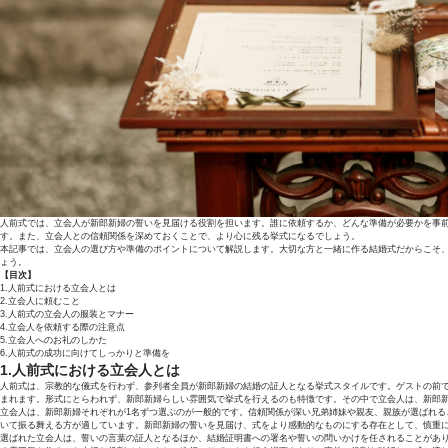
人前式では、立会人が新郎新婦の誓いを見届ける役割を担います。誰に依頼するか、どんな準備が必要かを事
す。また、立会人との信頼関係を深めておくことで、より心に残る挙式になるでしょう。
本記事では、立会人の選び方や準備のポイントについて解説します。大切な方と一緒に作る結婚式だからこそ
ょう。
【目次】
1.人前式における立会人とは
2.立会人に頼むこと
3.人前式の立会人の服装とマナー
4.立会人を依頼する際の注意点
5.立会人へのお礼のしかた
6.人前式の成功に向けてしっかりと準備を
1.人前式における立会人とは
人前式は、宗教的な儀式を行わず、参列者全員が新郎新婦の結婚の証人となる挙式スタイルです。ゲストの前
まれます。形式にとらわれず、新郎新婦らしい雰囲気で挙式を行えるのも特徴です。その中で立会人は、新郎
立会人は、新郎新婦それぞれが1名ずつ選ぶのが一般的です。信頼関係が深い兄弟姉妹や親友、親族が選ばれる
いて振る舞える方が適しています。新郎新婦の誓いを見届け、式をより感動的なものにする存在として、慎重
選ばれた立会人は、誓いの言葉の証人となるほか、結婚証明書への署名や誓いの問いかけを任されることがあ