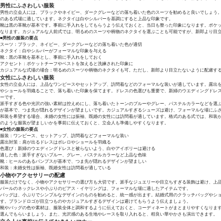
男性にふさわしい服装
男性の立会人には、ブラックやネイビー、ダークグレーなどの落ち着いた色のスーツを勧めると良いでしょう
のある式場に適しています。ネクタイは白やシルバーを基調にすると上品な印象です。
靴は黒の革靴が基本です。事前に手入れをしてもらうよう伝えておくと、当日も整った印象になります。ポケ
なります。カジュアルな人前式では、明るめのスーツや柄物のネクタイを選ぶことも可能ですが、新郎より目
■男性の服装の要点
スーツ：ブラック、ネイビー、ダークグレーなどの落ち着いた色が適切
ネクタイ：白やシルバーがフォーマルな印象を与える
靴：黒の革靴を基本とし、事前に手入れをしておく
アクセント：ポケットチーフやベストを加えると洗練された印象に
カジュアルな式場の場合：明るめのスーツや柄物のネクタイも可。ただし、新郎より目立たないように配慮す
女性にふさわしい服装
女性の立会人には、上品なワンピースやセットアップ、訪問着などのフォーマルな装いが適しています。露出
やショールを羽織ることで、落ち着いた印象を保てます。ドレスの色選びも重要で、新婦のウエディングドレ
ーです。
派手すぎる色や光沢の強い素材は控えめにし、落ち着いたトーンのブルーやグレー、パステルカラーなどを選
が基本で、つま先が隠れるデザインが望ましいです。カジュアルすぎるシューズは避け、フォーマルな場にふ
和装を希望する場合、未婚の女性には振袖、既婚の女性には訪問着が適しています。格式のある式では、和装
のような服装が望ましいかを事前に伝えておくと、立会人も準備しやすくなります。
■女性の服装の要点
服装：ワンピース、セットアップ、訪問着などフォーマルな装い
露出対策：肩が出るドレスはボレロやショールを羽織る
色選び：新婦のウエディングドレスと被らないよう、白やアイボリーは避ける
適した色：派手すぎないブルー、グレー、パステルカラーなど上品な色味
靴：ヒールのあるパンプスが基本で、つま先が隠れるデザインが望ましい
和装：未婚女性は振袖、既婚女性は訪問着が適している
小物やアクセサリーの配慮
服装だけでなく、小物やアクセサリーの選び方も大切です。派手なジュエリーや目立ちすぎる装飾は避け、上
パールのネックレスや小ぶりのピアス・イヤリングは、フォーマルな場に適したアイテムです。
バッグは、小ぶりでシンプルなデザインのものを勧めると、統一感が出ます。結婚式用のクラッチバッグやシ
す。ブランドロゴが目立つものやカジュアルすぎるデザインは避けてもらうよう伝えましょう。
靴やバッグの色や素材は、服装全体と調和するように伝えておくと、コーディネートがまとまりやすくなりま
選んでもらいましょう。また、光沢感のある生地やレースを取り入れると、程良い華やかさも演出できます。