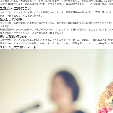
る雰囲気を作るのも大切な役割です。また、進行のサポートを担う場面もあり、事前に役割を確認し、式の流
人前式は自由度が高く、新郎新婦の希望に応じて立会人の関わり方を調整できます。しっかり準備を進め、大
2.立会人に頼むこと
人前式では、立会人を誰にお願いするかが重要なポイントです。結婚証明書への署名や誓いの言葉の問いかけ
伝え、準備を進めておくことが大切です。
証人としての役割
立会人には、結婚証明書への署名をお願いすることが一般的です。新郎新婦の誓いを証明する役割を担うため
大切です。
結婚証明書のスタイルは自由で、木製ボードやキャンバスにサインする演出を取り入れることもできます。ゲ
会人が進行をサポートすると、より円滑に進められるでしょう。
誓いの言葉の問いかけ
人前式では、誓いの言葉を立会人に問いかけてもらうことができます。問いかけの内容は、新郎新婦の希望に
現まで自由にアレンジできるのも嬉しいポイントです。おふたりらしい言葉を選ぶことで、より特別な誓いの
スピーチと式の進行サポート