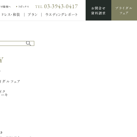
03-3943-0417
TEL
席の皆様へ
トピックス
お問合せ
ブライダル
資料請求
フェア
ドレス・和装
プラン
ウエディングレポート
Y
輪
せ
イダルフェア
イク
ケーキ
続き