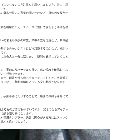
妨げにならないよう注意をお願いしましょう。特に、新
切です。
への署名や誓いの言葉の問いかけなど、具体的な役割が
役割を明確に伝え、スムーズに進行できるよう準備を整
書への署名や挨拶の有無、式中の立ち位置など、具体的
移動するのか、ゲストにどう対応するのかなど、細かい
トです。
前に立会人と十分に話し合い、疑問を解消しておくこと
にも、事前にリハーサルを行い、式の流れを確認してお
着いて行動できます。
。また、服装や持ち物もチェックしておくと、当日慌て
ようになり、新郎新婦にとっても安心材料となります。
り、手紙を添えたりすることで、感謝の気持ちを形にで
に使えるものが喜ばれやすいですが、記念になるアイテム
出に残る贈り物になります。
豆や専用タンブラー、美容に関心がある方にはスキンケ
を選ぶと良いでしょう。