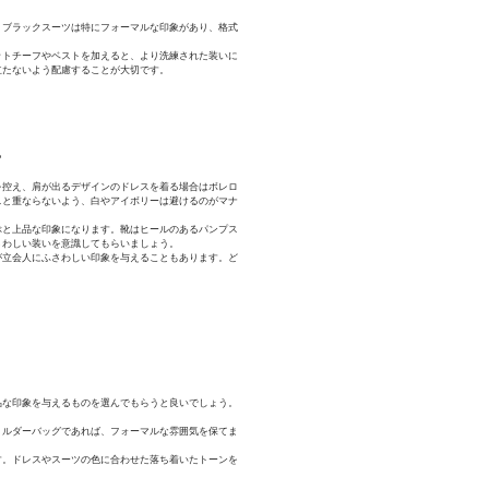
。ブラックスーツは特にフォーマルな印象があり、格式
ットチーフやベストを加えると、より洗練された装いに
立たないよう配慮することが大切です。
る
を控え、肩が出るデザインのドレスを着る場合はボレロ
スと重ならないよう、白やアイボリーは避けるのがマナ
ぶと上品な印象になります。靴はヒールのあるパンプス
さわしい装いを意識してもらいましょう。
が立会人にふさわしい印象を与えることもあります。ど
品な印象を与えるものを選んでもらうと良いでしょう。
ョルダーバッグであれば、フォーマルな雰囲気を保てま
す。ドレスやスーツの色に合わせた落ち着いたトーンを