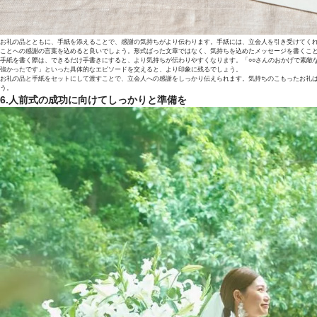
お礼の品とともに、手紙を添えることで、感謝の気持ちがより伝わります。手紙には、立会人を引き受けてく
ことへの感謝の言葉を込めると良いでしょう。形式ばった文章ではなく、気持ちを込めたメッセージを書くこ
手紙を書く際は、できるだけ手書きにすると、より気持ちが伝わりやすくなります。「○○さんのおかげで素敵
強かったです」といった具体的なエピソードを交えると、より印象に残るでしょう。
お礼の品と手紙をセットにして渡すことで、立会人への感謝をしっかり伝えられます。気持ちのこもったお礼
う。
6.人前式の成功に向けてしっかりと準備を