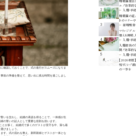
婚姻届提出
ル！効率的
2
入籍・手
婚姻届の証人
きのマナーや
3
結婚報告
マリッジブル
増える時期
4
入籍・手
入籍前後の「
開！効率的
5
入籍・手
【2026年
知りたい！
前に確認しておくことで、式の進行がスムーズになりま
の一歩を
、事前の準備を整えて、思い出に残る時間を過ごしまし
で誓いを交わし、結婚の承認を得ることで、一体感が生
新婦の誓いの証人として重要な役割を担います。
ことが多く、結婚式で多くのゲストが見守る中、落ち着
に選びましょう。
ります。式の流れを整え、新郎新婦とゲストが一体とな