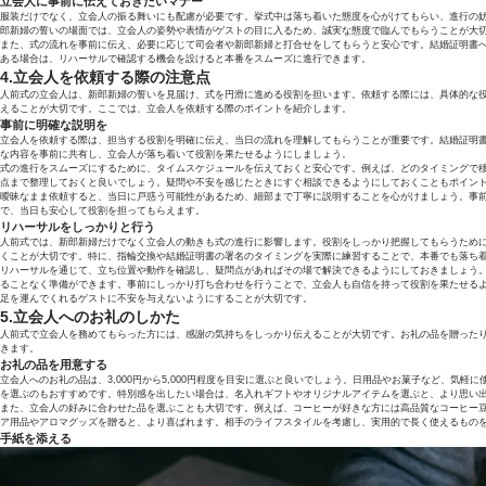
立会人に事前に伝えておきたいマナー
服装だけでなく、立会人の振る舞いにも配慮が必要です。挙式中は落ち着いた態度を心がけてもらい、進行の
郎新婦の誓いの場面では、立会人の姿勢や表情がゲストの目に入るため、誠実な態度で臨んでもらうことが大
また、式の流れを事前に伝え、必要に応じて司会者や新郎新婦と打合せをしてもらうと安心です。結婚証明書
ある場合は、リハーサルで確認する機会を設けると本番をスムーズに進行できます。
4.立会人を依頼する際の注意点
人前式の立会人は、新郎新婦の誓いを見届け、式を円滑に進める役割を担います。依頼する際には、具体的な
えることが大切です。ここでは、立会人を依頼する際のポイントを紹介します。
事前に明確な説明を
立会人を依頼する際は、担当する役割を明確に伝え、当日の流れを理解してもらうことが重要です。結婚証明
な内容を事前に共有し、立会人が落ち着いて役割を果たせるようにしましょう。
式の進行をスムーズにするために、タイムスケジュールを伝えておくと安心です。例えば、どのタイミングで
点まで整理しておくと良いでしょう。疑問や不安を感じたときにすぐ相談できるようにしておくこともポイン
曖昧なまま依頼すると、当日に戸惑う可能性があるため、細部まで丁寧に説明することを心がけましょう。事
で、当日も安心して役割を担ってもらえます。
リハーサルをしっかりと行う
人前式では、新郎新婦だけでなく立会人の動きも式の進行に影響します。役割をしっかり把握してもらうため
くことが大切です。特に、指輪交換や結婚証明書の署名のタイミングを実際に練習することで、本番でも落ち
リハーサルを通じて、立ち位置や動作を確認し、疑問点があればその場で解決できるようにしておきましょう
ることなく準備ができます。事前にしっかり打ち合わせを行うことで、立会人も自信を持って役割を果たせる
足を運んでくれるゲストに不安を与えないようにすることが大切です。
5.立会人へのお礼のしかた
人前式で立会人を務めてもらった方には、感謝の気持ちをしっかり伝えることが大切です。お礼の品を贈った
きます。
お礼の品を用意する
立会人へのお礼の品は、3,000円から5,000円程度を目安に選ぶと良いでしょう。日用品やお菓子など、気軽
を選ぶのもおすすめです。特別感を出したい場合は、名入れギフトやオリジナルアイテムを選ぶと、より思い
また、立会人の好みに合わせた品を選ぶことも大切です。例えば、コーヒーが好きな方には高品質なコーヒー
ア用品やアロマグッズを贈ると、より喜ばれます。相手のライフスタイルを考慮し、実用的で長く使えるもの
手紙を添える