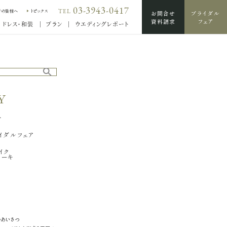
03-3943-0417
TEL
席の皆様へ
トピックス
お問合せ
ブライダル
資料請求
フェア
ドレス・和装
プラン
ウエディングレポート
Y
輪
せ
イダルフェア
イク
ケーキ
・あいさつ