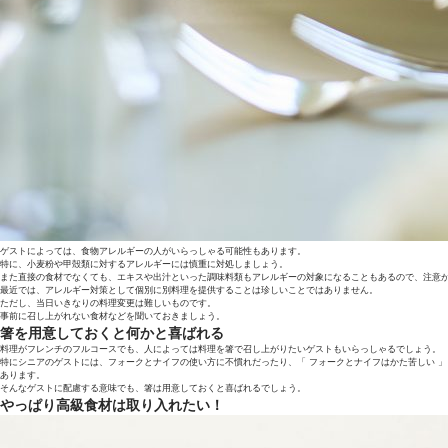
ゲストによっては、食物アレルギーの人がいらっしゃる可能性もあります。
特に、小麦粉や甲殻類に対するアレルギーには慎重に対処しましょう。
また直接の食材でなくても、エキスや出汁といった調味料類もアレルギーの対象になることもあるので、注意
最近では、アレルギー対策として個別に別料理を提供することは珍しいことではありません。
ただし、当日いきなりの料理変更は難しいものです。
事前に召し上がれない食材などを聞いておきましょう。
箸を用意しておくと何かと喜ばれる
料理がフレンチのフルコースでも、人によっては料理を箸で召し上がりたいゲストもいらっしゃるでしょう。
特にシニアのゲストには、フォークとナイフの使い方に不慣れだったり、「 フォークとナイフはかた苦しい 
あります。
そんなゲストに配慮する意味でも、箸は用意しておくと喜ばれるでしょう。
やっぱり高級食材は取り入れたい！