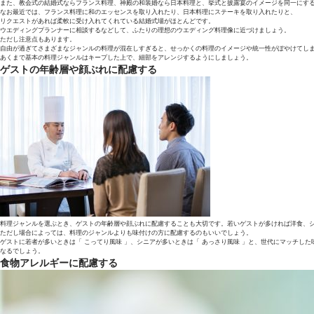
また、教会式の結婚式ならフランス料理、神殿の和装婚なら日本料理と、挙式と披露宴のイメージを同一にす
なお最近では、フランス料理に和のエッセンスを取り入れたり、日本料理にステーキを取り入れたりと、
リクエストがあれば柔軟に受け入れてくれている結婚式場がほとんどです。
ウエディングプランナーに相談するなどして、ふたりの理想のウエディング料理像に近づけましょう。
ただし注意点もあります。
自由が過ぎてさまざまなジャンルの料理が混在しすぎると、せっかくの料理のイメージや統一性がぼやけてし
あくまで基本の料理ジャンルはキープした上で、細部をアレンジするようにしましょう。
ゲストの年齢層や顔ぶれに配慮する
料理ジャンルを選ぶとき、ゲストの年齢層や顔ぶれに配慮することも大切です。若いゲストが多ければ洋食、
ただし場合によっては、料理のジャンルよりも味付けの方に配慮するのもいいでしょう。
ゲストに若者が多いときは「 こってり風味 」、シニアが多いときは「 あっさり風味 」と、世代にマッチし
なるでしょう。
食物アレルギーに配慮する