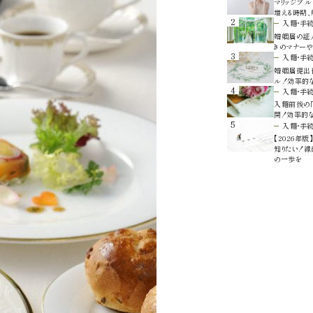
マリッジブル
増える時期
2
入籍・手
婚姻届の証人
きのマナーや
3
入籍・手
婚姻届提出
ル！効率的
4
入籍・手
入籍前後の「
開！効率的
5
入籍・手
【2026年
知りたい！
の一歩を