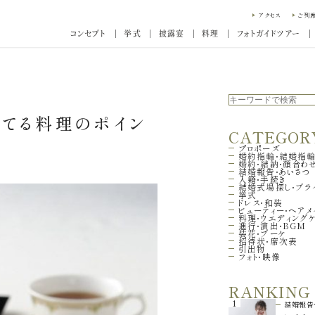
アクセス
ご列
コンセプト
挙式
披露宴
料理
フォトガイドツアー
立てる料理のポイン
CATEGOR
プロポーズ
婚約指輪・結婚指
婚約・結納・顔合わ
結婚報告・あいさつ
入籍・手続き
結婚式場探し・ブラ
挙式
ドレス・和装
ビューティー・ヘアメ
料理・ウエディング
進行・演出・BGM
装花・ブーケ
招待状・席次表
引出物
フォト・映像
RANKING
1
結婚報告