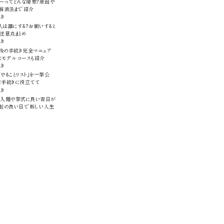
ーってどんな現象？原因や
、解消法まで紹介
続き
は誰にする？お願いすると
注意点まとめ
続き
後の手続き完全マニュア
なモデルコースも紹介
続き
やることリスト」を一挙公
な手続きに役立てて
続き
版】入籍や挙式に良い吉日が
縁起の良い日で新しい人生