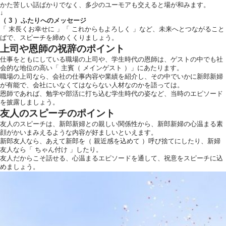
かた苦しい話ばかりでなく、多少のユーモアも交えると場が和みます。
↓
（ 3 ）ふたりへのメッセージ
「 末長くお幸せに 」「 これからもよろしく 」など、未来へとつながること
ばで、スピーチを締めくくりましょう。
上司や恩師の祝辞のポイント
仕事をともにしている職場の上司や、学生時代の恩師は、ゲストの中でも社
会的な地位の高い「 主賓（ メインゲスト ）」にあたります。
職場の上司なら、会社の仕事内容や業績を紹介し、その中でいかに新郎新婦
が有能で、会社にいなくてはならない人材なのかを語っては。
恩師であれば、勉学や部活に打ち込む学生時代の姿など、当時のエピソード
を披露しましょう。
友人のスピーチのポイント
友人のスピーチは、新郎新婦との親しい関係性から、新郎新婦の心温まる素
顔がかいまみえるような内容が好ましいといえます。
新郎友人なら、あえて新郎を（ 親近感を込めて ）呼び捨てにしたり、新婦
友人なら「 ちゃん付け 」したり。
友人だからこそ話せる、心温まるエピソードを通して、祝意をスピーチに込
めましょう。