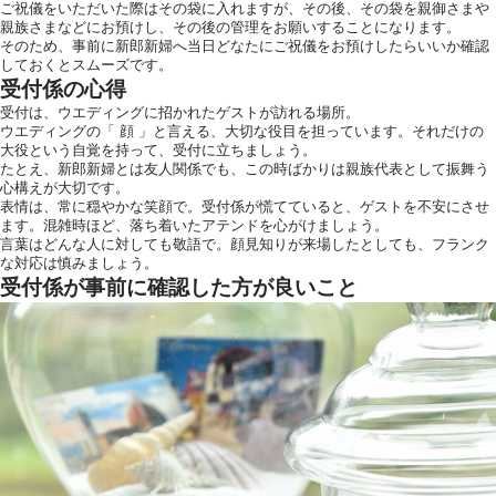
ご祝儀をいただいた際はその袋に入れますが、その後、その袋を親御さまや
親族さまなどにお預けし、その後の管理をお願いすることになります。
そのため、事前に新郎新婦へ当日どなたにご祝儀をお預けしたらいいか確認
しておくとスムーズです。
受付係の心得
受付は、ウエディングに招かれたゲストが訪れる場所。
ウエディングの「 顔 」と言える、大切な役目を担っています。それだけの
大役という自覚を持って、受付に立ちましょう。
運営会社情報
たとえ、新郎新婦とは友人関係でも、この時ばかりは親族代表として振舞う
心構えが大切です。
表情は、常に穏やかな笑顔で。受付係が慌てていると、ゲストを不安にさせ
ます。混雑時ほど、落ち着いたアテンドを心がけましょう。
言葉はどんな人に対しても敬語で。顔見知りが来場したとしても、フランク
な対応は慎みましょう。
受付係が事前に確認した方が良いこと