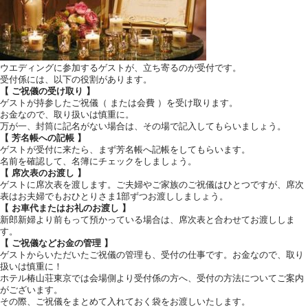
お気軽
ウエディングに参加するゲストが、立ち寄るのが受付です。
お問
受付係には、以下の役割があります。
【 ご祝儀の受け取り 】
ゲストが持参したご祝儀（ または会費 ）を受け取ります。
お金なので、取り扱いは慎重に。
ブ
万が一、封筒に記名がない場合は、その場で記入してもらいましょう。
【 芳名帳への記帳 】
ゲストが受付に来たら、まず芳名帳へ記帳をしてもらいます。
名前を確認して、名簿にチェックをしましょう。
【 席次表のお渡し 】
ゲストに席次表を渡します。ご夫婦やご家族のご祝儀はひとつですが、席次
ホ
表はお夫婦でもおひとりさま1部ずつお渡ししましょう。
【 お車代またはお礼のお渡し 】
03
TEL.
新郎新婦より前もって預かっている場合は、席次表と合わせてお渡ししま
す。
【 ご祝儀などお金の管理 】
ゲストからいただいたご祝儀の管理も、受付の仕事です。お金なので、取り
営業時間
11:0
扱いは慎重に！
定
ホテル椿山荘東京では会場側より受付係の方へ、受付の方法についてご案内
がございます。
その際、ご祝儀をまとめて入れておく袋をお渡しいたします。
〒112-868