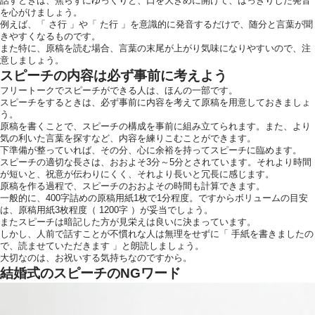
話すときは、焦らずにゆっくりと、口を大きめに開けて、はっきりした発音
を心がけましょう。
例えば、「 さ行 」や「 た行 」を意識的に発音するだけで、随分と言葉が聞
きやすくなるものです。
また特に、原稿を読む場合、言葉の末尾が上がり気味になりやすいので、注
意しましょう。
スピーチの内容は必ず事前に考えよう
フリートークでスピーチができる人は、ほんの一部です。
スピーチをするときは、必ず事前に内容を考えて原稿を用意しておきましょ
う。
原稿を書くことで、スピーチの構成を事前に組み立てられます。また、より
気の利いた言葉を探すなど、内容を練りこむことができます。
下準備が整っていれば、その分、心に余裕を持ってスピーチに臨めます。
スピーチの適切な長さは、おおよそ3分～5分とされています。それより時間
が短いと、祝意が伝わりにくく、それより長いと冗長に感じます。
原稿を作る過程で、スピーチのおおよその時間も計算できます。
一般的に、400字詰めの原稿用紙1枚で1分程度。ですからボリュームの目安
は、原稿用紙3枚程度（ 1200字 ）が妥当でしょう。
またスピーチは暗記した方が見栄えは良いに決まっています。
しかし、人前で話すことが不慣れな人は無理をせずに「 手紙を書きましたの
で、読ませていただきます 」と朗読しましょう。
大切なのは、お祝いする気持ちなのですから。
結婚式のスピーチのNGワード