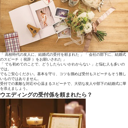
ウエディングレポート
アクセス
ご列席の皆様へ
トピックス
「 高校時代の友人に、結婚式の受付を頼まれた 」「 会社の部下に、結婚式
お問い合わせ・
のスピーチ（ 祝辞 ）をお願いされた 」
資料請求
「 でも初めてのことで、どうしたらいいかわからない 」と悩む人も多いの
では。
でもご安心ください。基本を守り、コツを掴めば受付もスピーチもそう難し
いものではありません。
受付での素敵な対応や心温まるスピーチで、大切な友人や部下の結婚式に華
を添えましょう。
ウエディングの受付係を頼まれたら？
ご不