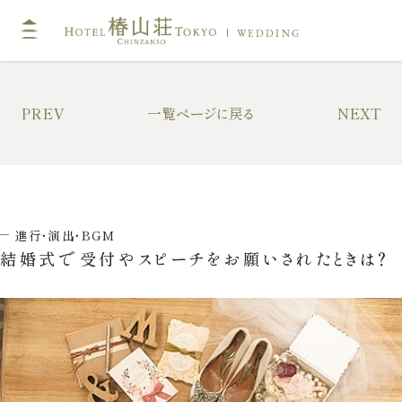
WEDDING
TOP
PREV
一覧ページに戻る
NEXT
挙式
キリスト教式・人前式
神前挙式
進行・演出・BGM
神社挙式
結婚式で受付やスピーチをお願いされたときは？
フォトガイドツアー
ドレス・和装