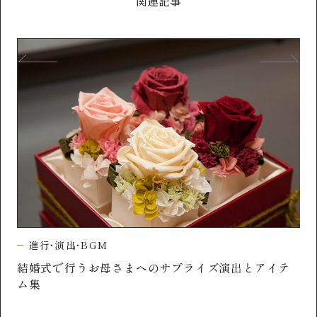
関連記事
進行・演出・BGM
結婚式で行うお母さまへのサプライズ演出とアイテ
時
ナ
ム集
結