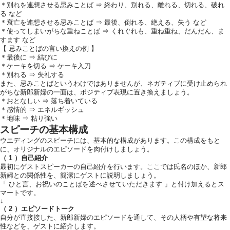
＊別れを連想させる忌みことば ⇒ 終わり、別れる、離れる、切れる、破れ
る など
＊衰亡を連想させる忌みことば ⇒ 最後、倒れる、絶える、失う など
＊使ってしまいがちな重ねことば ⇒ くれぐれも、重ね重ね、だんだん、ま
すます など
【 忌みことばの言い換えの例 】
＊最後に ⇒ 結びに
＊ケーキを切る ⇒ ケーキ入刀
＊別れる ⇒ 失礼する
また、忌みことばというわけではありませんが、ネガティブに受け止められ
がちな新郎新婦の一面は、ポジティブ表現に置き換えましょう。
＊おとなしい ⇒ 落ち着いている
＊感情的 ⇒ エネルギッシュ
＊地味 ⇒ 粘り強い
スピーチの基本構成
ウエディングのスピーチには、基本的な構成があります。この構成をもと
に、オリジナルのエピソードを肉付けしましょう。
（ 1 ）自己紹介
最初にゲストスピーカーの自己紹介を行います。ここでは氏名のほか、新郎
新婦との関係性を、簡潔にゲストに説明しましょう。
「 ひと言、お祝いのことばを述べさせていただきます 」と付け加えるとス
マートです。
↓
（ 2 ）エピソードトーク
自分が直接接した、新郎新婦のエピソードを通して、その人柄や有望な将来
性などを、ゲストに紹介します。