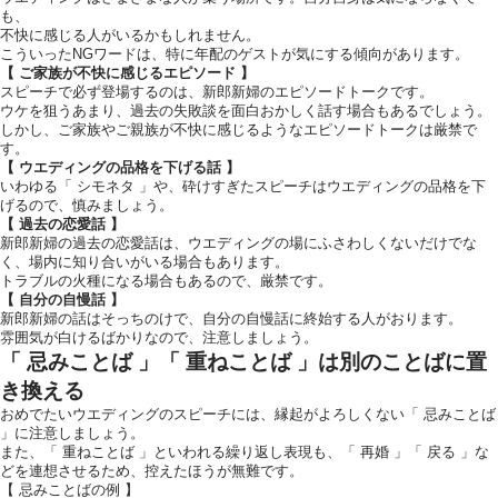
も、
不快に感じる人がいるかもしれません。
こういったNGワードは、特に年配のゲストが気にする傾向があります。
【 ご家族が不快に感じるエピソード 】
スピーチで必ず登場するのは、新郎新婦のエピソードトークです。
ウケを狙うあまり、過去の失敗談を面白おかしく話す場合もあるでしょう。
しかし、ご家族やご親族が不快に感じるようなエピソードトークは厳禁で
す。
【 ウエディングの品格を下げる話 】
いわゆる「 シモネタ 」や、砕けすぎたスピーチはウエディングの品格を下
げるので、慎みましょう。
【 過去の恋愛話 】
新郎新婦の過去の恋愛話は、ウエディングの場にふさわしくないだけでな
く、場内に知り合いがいる場合もあります。
トラブルの火種になる場合もあるので、厳禁です。
【 自分の自慢話 】
新郎新婦の話はそっちのけで、自分の自慢話に終始する人がおります。
雰囲気が白けるばかりなので、注意しましょう。
「 忌みことば 」「 重ねことば 」は別のことばに置
き換える
おめでたいウエディングのスピーチには、縁起がよろしくない「 忌みことば
」に注意しましょう。
また、「 重ねことば 」といわれる繰り返し表現も、「 再婚 」「 戻る 」な
どを連想させるため、控えたほうが無難です。
【 忌みことばの例 】