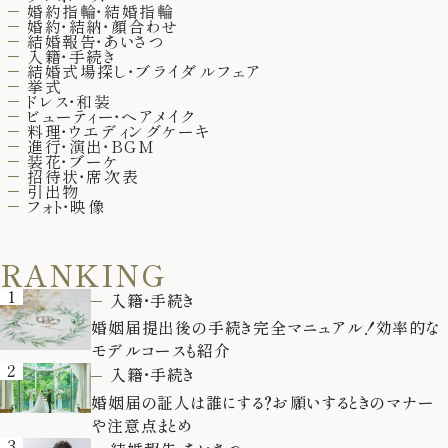
婚約指輪・結婚指輪
婚約・結納・顔合わせ
結婚報告・あいさつ
入籍・手続き
結婚式場探し・ブライダルフェア
挙式
ドレス・和装
ビューティー・ヘアメイク
料理・ウエディングケーキ
進行・演出・BGM
装花・ブーケ
招待状・席次表
引出物
フォト・映像
RANKING
1
入籍・手続き
婚姻届提出後の手続き完全マニュアル！効率的な
モデルコースも紹介
2
入籍・手続き
婚姻届の証人は誰にする？お願いするときのマナー
や注意点まとめ
3