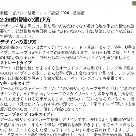
参照：
ゼクシィ結婚トレンド調査 2024 首都圏
2.結婚指輪の選び方
デザインを選ぶ際には、見た目の好みだけでなく着け心地や手との相性も重
要です。結婚指輪も毎日身に着けるものなので、指に馴染むかどうか試着し
て確認しましょう。
デザインの選び方
結婚指輪のデザインは大きく分けてストレート（直線）タイプ、V字・U字タ
イプ、ウェーブ（S字）タイプの3種類があります。それぞれ指に着けたとき
の印象が異なるため、自分たちの手や好みに合ったラインを選びましょう。
ストレートタイプ
アーム（指輪の輪）がまっすぐなオーソドックスな形です。シンプルで飽き
の来ないデザインが多く、どんな手の形にも合わせやすい形です。シンプル
ゆえに指輪の幅や厚みで印象が変わり、ペアリングとしても定番です。
V字・U字タイプ
アームがアルファベットの「V」字形や緩やかなカーブを描く「U」字形のデ
ザインです。V字ラインはシャープでスタイリッシュな印象を与え、指を縦
に長く見せてくれる効果があります。指が太い・短いと悩んでいる方や、指
をほっそり見せたい方におすすめの形です。一方、U字ラインはV字よりも角
度が緩やかなカーブで、優しい印象になります。
ウェーブタイプ（S字タイプ）
アームが緩やかなS字カーブを描くデザインです。波打つような曲線が指に
自然に沿うため、柔らかく優しい雰囲気を演出できます。小さめの可愛らし
い手や、ふっくらとした指にもフィットしやすい形と言われています。ま
た、S字カーブは婚約指輪との重ね着けもしやすく、指輪同士が綺麗に馴染