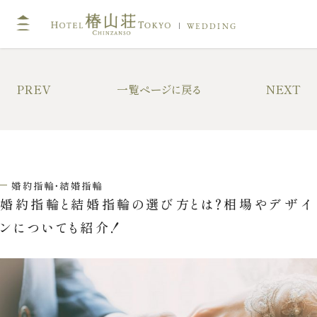
WEDDING
TOP
PREV
一覧ページに戻る
NEXT
挙式
キリスト教式・人前式
神前挙式
婚約指輪・結婚指輪
神社挙式
婚約指輪と結婚指輪の選び方とは？相場やデザイ
ンについても紹介！
フォトガイドツアー
ドレス・和装