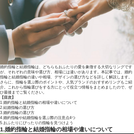
ウエディングレポート
アクセス
ご列席の皆様へ
トピックス
お問い合わせ・
資料請求
婚約指輪と結婚指輪は、どちらもおふたりの愛を象徴する大切なリングです
が、それぞれの意味や選び方、相場には違いがあります。本記事では、婚約
指輪と結婚指輪の違いや相場、デザインの選び方などを詳しく解説します。
さらに、指輪を選ぶ際のポイントや、人気ブランドのおすすめリングもご紹
介。これから指輪選びをする方にとって役立つ情報をまとめましたので、ぜ
ひ最後までご覧ください。
【目次】
1.婚約指輪と結婚指輪の相場や違いについて
2.結婚指輪の選び方
3.婚約指輪の選び方
4.婚約指輪や結婚指輪を選ぶ際の注意点4つ
5.おふたりにぴったりの指輪を見つけよう
1.婚約指輪と結婚指輪の相場や違いについて
ご