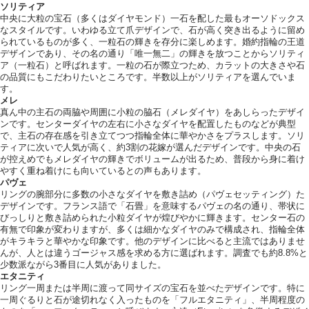
ソリティア
中央に大粒の宝石（多くはダイヤモンド）一石を配した最もオーソドックス
なスタイルです。いわゆる立て爪デザインで、石が高く突き出るように留め
られているものが多く、一粒石の輝きを存分に楽しめます。婚約指輪の王道
デザインであり、その名の通り「唯一無二」の輝きを放つことからソリティ
ア（一粒石）と呼ばれます。一粒の石が際立つため、カラットの大きさや石
の品質にもこだわりたいところです。半数以上がソリティアを選んでいま
す。
メレ
真ん中の主石の両脇や周囲に小粒の脇石（メレダイヤ）をあしらったデザイ
ンです。センターダイヤの左右に小さなダイヤを配置したものなどが典型
で、主石の存在感を引き立てつつ指輪全体に華やかさをプラスします。ソリ
ティアに次いで人気が高く、約3割の花嫁が選んだデザインです。中央の石
が控えめでもメレダイヤの輝きでボリュームが出るため、普段から身に着け
やすく重ね着けにも向いているとの声もあります。
パヴェ
リングの腕部分に多数の小さなダイヤを敷き詰め（パヴェセッティング）た
デザインです。フランス語で「石畳」を意味するパヴェの名の通り、帯状に
びっしりと敷き詰められた小粒ダイヤが煌びやかに輝きます。センター石の
有無で印象が変わりますが、多くは細かなダイヤのみで構成され、指輪全体
がキラキラと華やかな印象です。他のデザインに比べると主流ではありませ
んが、人とは違うゴージャス感を求める方に選ばれます。調査でも約8.8%と
少数派ながら3番目に人気がありました。
エタニティ
リング一周または半周に渡って同サイズの宝石を並べたデザインです。特に
一周ぐるりと石が途切れなく入ったものを「フルエタニティ」、半周程度の