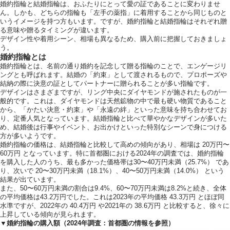
婚約指輪と結婚指輪は、おふたりにとって愛の証であることに変わりませ
ん。しかも、どちらの指輪も「左手の薬指」に着用することから同じものと
いうイメージを持つ方もいます。ですが、婚約指輪と結婚指輪はそれぞれ贈
る意味や贈るタイミングが違います。
デザイン性や着用シーン、相場も異なるため、購入前に把握しておきましょ
う。
婚約指輪とは
婚約指輪とは、名前の通り婚約を記念して贈る指輪のことで、エンゲージリ
運営会社情報
ングとも呼ばれます。結婚の「約束」として渡されるもので、プロポーズや
結納の際に決意の証としてパートナーに贈られることが多い指輪です。
デザインはさまざまですが、リング中央にダイヤモンドが施されたものが一
般的です。これは、ダイヤモンドは天然鉱物の中で最も硬い物質であること
から、「かたい決意・約束」や「永遠の絆」といった意味を持ち合わせてお
り、定番人気となっています。結婚指輪と比べて華やかなデザインが多いた
め、結婚後は行事やイベント、お出かけといった特別なシーンで身につける
方が多いようです。
婚約指輪の価格は、結婚指輪と比較して高めの傾向があり、相場は 20万円〜
60万円 となっています。特に首都圏における2024年の調査では、婚約指輪
を購入した人のうち、最も多かった価格帯は30〜40万円未満（25.7%） であ
り、次いで 20〜30万円未満（18.1%）、40〜50万円未満（14.0%） という
結果が出ています。
また、50〜60万円未満の割合は9.4%、60〜70万円未満は8.2%と続き、全体
の平均価格は43.2万円でした。これは2023年の平均価格 43.3万円 とほぼ同
水準ですが、2022年の 40.4万円 や2021年の 38.6万円 と比較すると、徐々に
上昇している傾向が見られます。
▼婚約指輪の購入額（2024年調査：首都圏の情報を参照）