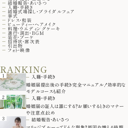
結婚報告・あいさつ
入籍・手続き
結婚式場探し・ブライダルフェア
挙式
ドレス・和装
ビューティー・ヘアメイク
料理・ウエディングケーキ
進行・演出・BGM
装花・ブーケ
招待状・席次表
引出物
フォト・映像
RANKING
1
入籍・手続き
婚姻届提出後の手続き完全マニュアル！効率的な
モデルコースも紹介
2
入籍・手続き
婚姻届の証人は誰にする？お願いするときのマナー
や注意点まとめ
3
結婚報告・あいさつ
マリッジブルーってどんな現象？原因や増える時期、