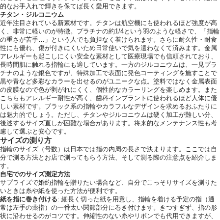
的なお手入れで輝きを保てば長く愛用できます。
チタン・ジルコニウム
近年注目されている新素材です。チタンは航空機にも使われるほど強度が高
く、非常に軽いのが特徴。プラチナの約1/4という羽のような軽さで、「指輪
の重さが苦手…」という人でも負担なく着けられます。さらに耐久性・耐食
性にも優れ、傷が付きにくいため日常使いで気を遣わなくて済みます。金属
アレルギーも起こしにくい安全な素材として医療現場でも信頼されており、
長時間肌に触れる指輪にも適しています。一方のジルコニウムは、一見プラ
チナのような銀色ですが、特殊加工で表面に発色コーティングを施すことで
黒や青など多彩なカラーを出せるのがユニークな点。塗料ではなく金属表面
の皮膜なので色が剥がれにくく、個性的なカラーリングを楽しめます。また
こちらもアレルギー耐性が高く、歯科インプラントに使われるほど人体に優
しい素材です。ブラック系の指輪やカラフルなデザインを求めるおふたりに
は魅力的でしょう。ただし、チタンやジルコニウムは硬く加工が難しい分、
後述するサイズ直しが困難な場合があります。将来的なメンテナンス性も考
慮して選ぶと安心です。
サイズの測り方
指輪のサイズ（号数）は日本では指の内周の長さで決まります。ここでは自
分で測る方法とお店で測ってもらう方法、そして測る際の注意点を紹介しま
す。
自宅でのサイズ測定方法
サプライズで婚約指輪を贈りたい場合など、自分でこっそりサイズを測りた
いときは糸や紙を使った方法が便利です。
紙を指に巻き付ける
: 細長く切った紙を用意し、指輪を着ける予定の指（通
常は左手の薬指）の一番太い関節部分に巻き付けます。きつすぎず、指の形
状に沿わせるのがコツです。伸縮性のない糸やリボンでも代用できますが、