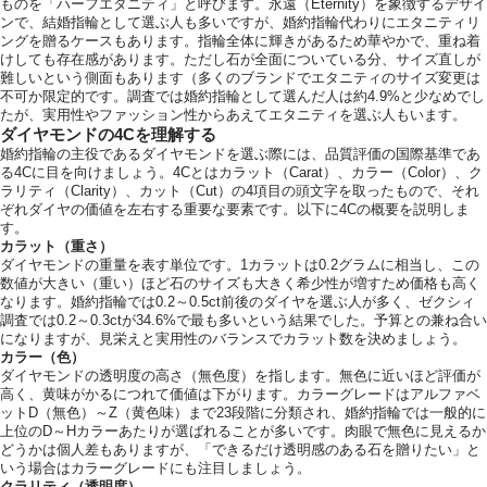
ものを「ハーフエタニティ」と呼びます。永遠（Eternity）を象徴するデザイ
ンで、結婚指輪として選ぶ人も多いですが、婚約指輪代わりにエタニティリ
ングを贈るケースもあります。指輪全体に輝きがあるため華やかで、重ね着
けしても存在感があります。ただし石が全面についている分、サイズ直しが
難しいという側面もあります（多くのブランドでエタニティのサイズ変更は
不可か限定的です。調査では婚約指輪として選んだ人は約4.9%と少なめでし
たが、実用性やファッション性からあえてエタニティを選ぶ人もいます。
ダイヤモンドの4Cを理解する
婚約指輪の主役であるダイヤモンドを選ぶ際には、品質評価の国際基準であ
る4Cに目を向けましょう。4Cとはカラット（Carat）、カラー（Color）、ク
ラリティ（Clarity）、カット（Cut）の4項目の頭文字を取ったもので、それ
ぞれダイヤの価値を左右する重要な要素です。以下に4Cの概要を説明しま
す。
カラット（重さ）
ダイヤモンドの重量を表す単位です。1カラットは0.2グラムに相当し、この
数値が大きい（重い）ほど石のサイズも大きく希少性が増すため価格も高く
なります。婚約指輪では0.2～0.5ct前後のダイヤを選ぶ人が多く、ゼクシィ
調査では0.2～0.3ctが34.6%で最も多いという結果でした。予算との兼ね合い
になりますが、見栄えと実用性のバランスでカラット数を決めましょう。
カラー（色）
ダイヤモンドの透明度の高さ（無色度）を指します。無色に近いほど評価が
高く、黄味がかるにつれて価値は下がります。カラーグレードはアルファベ
ットD（無色）～Z（黄色味）まで23段階に分類され、婚約指輪では一般的に
上位のD～Hカラーあたりが選ばれることが多いです。肉眼で無色に見えるか
どうかは個人差もありますが、「できるだけ透明感のある石を贈りたい」と
いう場合はカラーグレードにも注目しましょう。