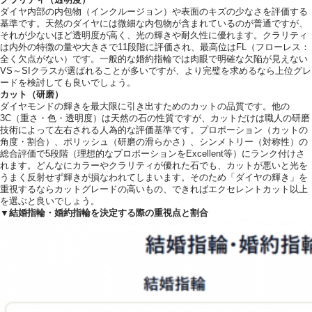
クラリティ（透明度）
ダイヤ内部の内包物（インクルージョン）や表面のキズの少なさを評価する
基準です。天然のダイヤには微細な内包物が含まれているのが普通ですが、
それが少ないほど透明度が高く、光の輝きや耐久性に優れます。クラリティ
は内外の特徴の量や大きさで11段階に評価され、最高位はFL（フローレス：
全く欠点がない）です。一般的な婚約指輪では肉眼で明確な欠陥が見えない
VS～SIクラスが選ばれることが多いですが、より完璧を求めるなら上位グレ
ードを検討しても良いでしょう。
カット（研磨）
ダイヤモンドの輝きを最大限に引き出すためのカットの品質です。他の
3C（重さ・色・透明度）は天然の石の性質ですが、カットだけは職人の研磨
技術によって左右される人為的な評価基準です。プロポーション（カットの
角度・割合）、ポリッシュ（研磨の滑らかさ）、シンメトリー（対称性）の
総合評価で5段階（理想的なプロポーションをExcellent等）にランク付けさ
れます。どんなにカラーやクラリティが優れた石でも、カットが悪いと光を
うまく反射せず輝きが損なわれてしまいます。そのため「ダイヤの輝き」を
重視するならカットグレードの高いもの、できればエクセレントカット以上
を選ぶと良いでしょう。
▼結婚指輪・婚約指輪を決定する際の重視点と割合