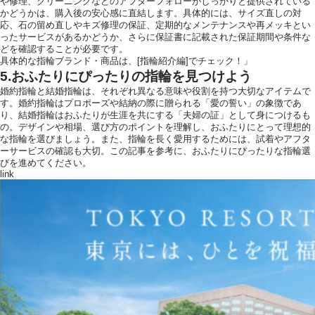
や修理、クリーニングなどのアフターフォローがしっかりと提供されている
かどうかは、購入後の安心感に直結します。具体的には、サイズ直しの対
応、石の留め直しやキズ修理の保証、定期的なメンテナンスや再メッキとい
ったサービスがあるかどうか、さらに保証書に記載された保証期間や条件な
どを確認することが必要です。
具体的な指輪ブランド・商品は、[指輪紹介編]でチェック！」
5.おふたりにぴったりの指輪を見つけよう
婚約指輪と結婚指輪は、それぞれ異なる意味や役割を持つ大切なアイテムで
す。婚約指輪はプロポーズや結納の際に贈られる「愛の誓い」の象徴であ
り、結婚指輪はおふたりが生涯を共にする「夫婦の証」として身につけるも
の。デザインや相場、選び方のポイントを理解し、おふたりにとって理想的
な指輪を選びましょう。また、指輪を長く愛用するためには、試着やアフタ
ーサービスの確認も大切。この記事を参考に、おふたりにぴったりな指輪選
びを進めてください。
link