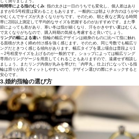
して測りましょう。
時間帯による指のむくみ
: 指の太さは一日のうちでも変化し、個人差はあり
ますが0.5号程度は変わることもあります。一般的には朝より夕方のほうがや
やむくんでサイズが大きくなりがちです。そのため、朝と夜など異なる時間
帯に2回以上測定して平均的なサイズを把握するのがおすすめです。また季
節によっても差があり、寒い冬は指が細くなり、汗をかきやすい夏はむくん
で太くなりがちなので、購入時期の気候も考慮すると良いでしょう。
リングの幅による違い
: 指輪の幅広デザインは細身のものに比べて指に触れ
る面積が大きく締め付け感を強く感じます。そのため、同じ号数でも幅広リ
ングだときつく感じる傾向があります。幅広タイプを選ぶ場合は普段より1
～2号程度サイズを上げるのが一般的です。ショップによっては幅広リング
専用のリングゲージを用意してくれることもありますので、遠慮せず相談し
ましょう。またリング内側が丸みを帯びた「内甲丸」仕上げになっている指
輪は滑りが良くフィットしやすいので、デザイン選びの際にチェックすると
安心です。
3.婚約指輪の選び方