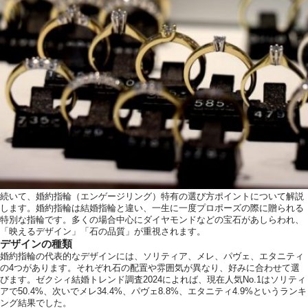
続いて、婚約指輪（エンゲージリング）特有の選び方ポイントについて解説
します。婚約指輪は結婚指輪と違い、一生に一度プロポーズの際に贈られる
特別な指輪です。多くの場合中心にダイヤモンドなどの宝石があしらわれ、
「映えるデザイン」「石の品質」が重視されます。
デザインの種類
婚約指輪の代表的なデザインには、ソリティア、メレ、パヴェ、エタニティ
の4つがあります。それぞれ石の配置や雰囲気が異なり、好みに合わせて選
びます。ゼクシィ結婚トレンド調査2024によれば、現在人気No.1はソリティ
アで50.4%、次いでメレ34.4%、パヴェ8.8%、エタニティ4.9%というランキ
ング結果でした。