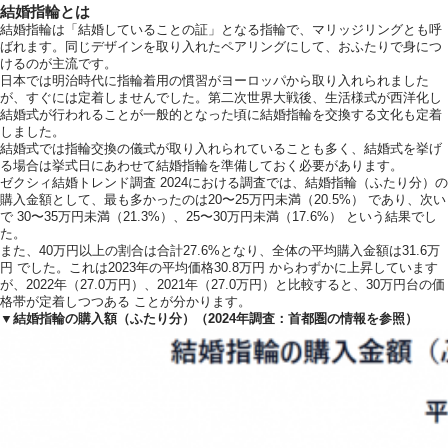
結婚指輪とは
結婚指輪は「結婚していることの証」となる指輪で、マリッジリングとも呼
ばれます。同じデザインを取り入れたペアリングにして、おふたりで身につ
けるのが主流です。
日本では明治時代に指輪着用の慣習がヨーロッパから取り入れられました
が、すぐには定着しませんでした。第二次世界大戦後、生活様式が西洋化し
結婚式が行われることが一般的となった頃に結婚指輪を交換する文化も定着
しました。
結婚式では指輪交換の儀式が取り入れられていることも多く、結婚式を挙げ
る場合は挙式日にあわせて結婚指輪を準備しておく必要があります。
ゼクシィ結婚トレンド調査 2024における調査では、結婚指輪（ふたり分）の
購入金額として、最も多かったのは20〜25万円未満（20.5%） であり、次い
で 30〜35万円未満（21.3%）、25〜30万円未満（17.6%） という結果でし
た。
また、40万円以上の割合は合計27.6%となり、全体の平均購入金額は31.6万
円 でした。これは2023年の平均価格30.8万円 からわずかに上昇しています
が、2022年（27.0万円）、2021年（27.0万円）と比較すると、30万円台の価
格帯が定着しつつある ことが分かります。
▼結婚指輪の購入額（ふたり分）（2024年調査：首都圏の情報を参照）