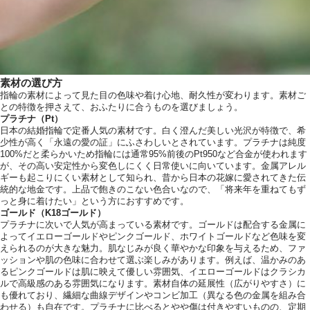
素材の選び方
指輪の素材によって見た目の色味や着け心地、耐久性が変わります。素材ご
との特徴を押さえて、おふたりに合うものを選びましょう。
プラチナ（Pt）
日本の結婚指輪で定番人気の素材です。白く澄んだ美しい光沢が特徴で、希
少性が高く「永遠の愛の証」にふさわしいとされています。プラチナは純度
100%だと柔らかいため指輪には通常95%前後のPt950など合金が使われます
が、その高い安定性から変色しにくく日常使いに向いています。金属アレル
ギーも起こりにくい素材として知られ、昔から日本の花嫁に愛されてきた伝
統的な地金です。上品で飽きのこない色合いなので、「将来年を重ねてもず
っと身に着けたい」という方におすすめです。
ゴールド（K18ゴールド）
プラチナに次いで人気が高まっている素材です。ゴールドは配合する金属に
よってイエローゴールドやピンクゴールド、ホワイトゴールドなど色味を変
えられるのが大きな魅力。肌なじみが良く華やかな印象を与えるため、ファ
ッションや肌の色味に合わせて選ぶ楽しみがあります。例えば、温かみのあ
るピンクゴールドは肌に映えて優しい雰囲気、イエローゴールドはクラシカ
ルで高級感のある雰囲気になります。素材自体の延展性（広がりやすさ）に
も優れており、繊細な曲線デザインやコンビ加工（異なる色の金属を組み合
わせる）も自在です。プラチナに比べるとやや傷は付きやすいものの、定期