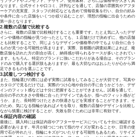
うブランドやコンセプト、デザイン、使用素材、さらには価格帯が大きく異
なります。公式サイトや口コミ、評判などを通して、店舗の雰囲気やアフタ
ーケアの充実度、スタッフの対応なども含めて情報収集を行い、自分の好み
や条件に合った店舗をいくつか絞り込むことが、理想の指輪に出会うための
第一歩となります。
2.複数の店舗で比較する
さらに、複数の店舗で比較検討することも重要です。たとえ気に入ったデザ
インや価格の指輪が見つかったとしても、１店舗だけで決めずに、他の店舗
とも比較することで、同じようなデザインや価格帯の中でもより自分に合う
ものが見つかる可能性が高まります。実際、首都圏の調査結果によれば、複
数店舗を訪れた方の割合が高く、納得感が得られるケースが多いとされてい
ます。もちろん、特定のブランドに強いこだわりがある場合は、そのブラン
ドのみで購入する選択肢もありますが、最も大切なのはおふたりが心から満
足できるものを選ぶことです。
3.試着しつつ検討する
また、指輪選びの際には必ず実際に試着をしてみることが大切です。写真や
カタログで見るだけでは、実際のつけ心地や自分の手に合うかどうか、デザ
インのフィット感などは十分に把握することができません。試着を通して、
自分の手の大きさや骨格に合ったデザインであるか、指へのフィット感がど
うか、また、長時間つけたときの快適さなどを実感することができます。そ
のため、気になる指輪があればメモを取り、複数の店舗やデザインを比較し
ながら慎重に検討することが、失敗を防ぐためには非常に有効です。
4.保証内容の確認
最後に、購入時には保証内容やアフターサービスについても十分に確認する
必要があります。年月が経つにつれて指のサイズが変わることや、日常の使
用で石が外れたり、指輪にキズがついたりする可能性もあるため、リサイズ