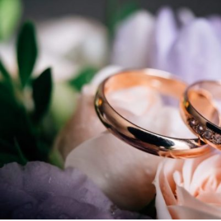
お気
お問
ホ
0
TEL.
営業時間
11:
〒112-86