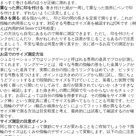
まっすぐ巻ける紙のほうが正確に測れます。
重なった所に印を付ける
: 巻き付けた紙が一周して重なった箇所にペンで印
を付けます。ずれないように注意しましょう。
長さを測る
: 紙を指から外し、印と印の間の長さを定規で測ります。これが
指輪の内周長になります。対応する号数はサイズ表を確認すればOKです（例
えば内周約54.5mmで13号程度）。
この方法なら自宅にあるもので簡単に測定できます。ただし、印を付けたイ
ンクがにじんだり、糸がねじれたりすると誤差が生じることもあるので注意
しましょう。不安な場合は何度か測り直すか、次に述べるお店での測定がお
すすめです。
お店でのサイズ測定方法
ジュエリーショップではリングゲージと呼ばれる専用の道具でプロが計測し
てくれます。リングゲージとは、様々な号数の指輪の形をした金属リングが
束になった道具です。実際に自分の指に合うリングをはめていき、ピッタリ
する号数を見つけます。ポイントは大きめのリングから順に試し、指にちょ
うどフィットするまで段階的にサイズを下げていくこと。装着した状態で指
を軽く握ったり開いたりしてみて、血行が阻害されていないか（きつすぎな
いか）確認します。また抜き外しの際に関節で引っかからないかもチェック
します。お店によっては自分の指輪を持参すれば、その指輪をサイズ棒（リ
ング棒）という測定具に通してサイズを調べてもらうことも可能です。ただ
し指輪のデザイン（幅広か細身かなど）によってフィット感が異なるため、
サイズ棒で測る方法は目安程度と考え、最終的には試着して確認するのが確
実です。
サイズ測定の注意ポイント
同じ指でも状況によって微妙にサイズが変わることをご存知でしょうか？指
輪のサイズはむくみや指輪のデザインによって変動します。以下の点に注意