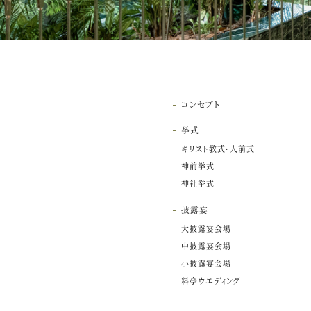
コンセプト
挙式
キリスト教式・人前式
神前挙式
神社挙式
披露宴
大披露宴会場
中披露宴会場
小披露宴会場
料亭ウエディング