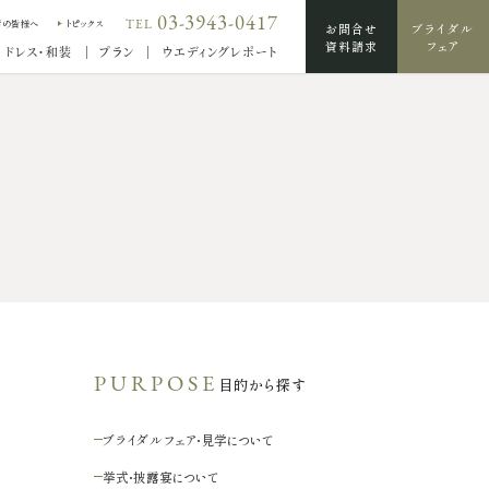
03-3943-0417
TEL
席の皆様へ
トピックス
お問合せ
ブライダル
資料請求
フェア
ドレス・和装
プラン
ウエディングレポート
目的から探す
ブライダルフェア・見学について
挙式・披露宴について