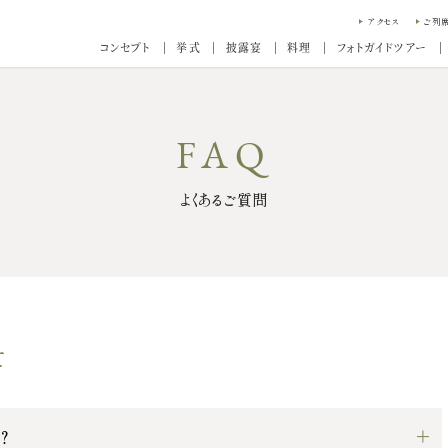
アクセス
ご列
コンセプト
挙式
披露宴
料理
フォトガイドツアー
よくあるご質問
て
？