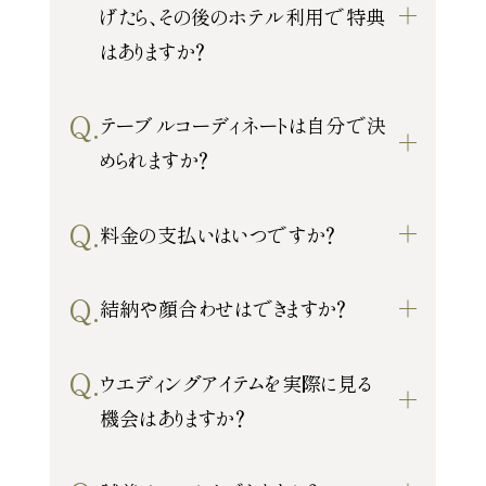
げたら、その後のホテル利用で特典
お気軽にお問い合せください
はありますか？
Q.
テーブルコーディネートは自分で決
お問合せ ・ 資料請求
められますか？
ブライダルフェア
Q.
料金の支払いはいつですか？
ホテル椿山荘東京
Q.
結納や顔合わせはできますか？
03-3943-0417
TEL.
Q.
ウエディングアイテムを実際に見る
営業時間
11:00〜18:00（土日祝 10:00〜19:00）
機会はありますか？
定休日
火曜日（祝除く）
〒112-8680
東京都文京区関口2-10-8