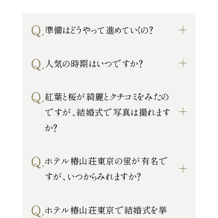
ウエディングレポート
ブライダルフェア
アクセス
Q&A
Q.
準備はどうやって進めていくの？
ご列席の皆様へ
結納・顔合わせ
Q.
人気の時期はいつですか？
トピックス
結婚準備ガイド
Q.
お問い合わせ・
紅葉と桜が綺麗とクチコミをみたの
資料請求
ですが、結婚式で写真は撮れます
か？
ご成約者様へ
Q.
ホテル椿山荘東京の蛍が有名で
すが、いつからみれますか？
Q.
ホテル椿山荘東京で結婚式を挙
ご不明な点やご相談など、