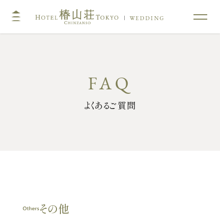
WEDDING
TOP
コンセプト
挙式
披露宴
キリスト教式・人前式
大披露宴会場
よくあるご質問
神前挙式
中披露宴会場
神社挙式
小披露宴会場
料亭ウエディング
フォトガイドツアー
料理
ドレス・和装
プラン
その他