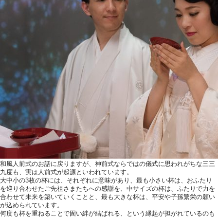
和風人前式のお話に戻りますが、神前式ならではの儀式に思われがちな三三
九度も、実は人前式が起源といわれています。
大中小の3枚の杯には、それぞれに意味があり、最も小さい杯は、おふたり
を巡り合わせたご先祖さまたちへの感謝を、中サイズの杯は、ふたりで力を
合わせて未来を築いていくことと、最も大きな杯は、平安や子孫繁栄の願い
が込められています。
何度も杯を重ねることで固い絆が結ばれる、という縁起が担がれているのも