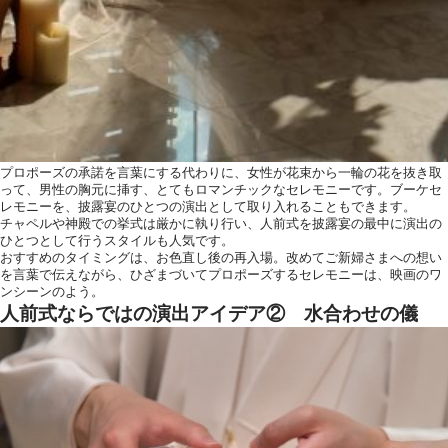
プロポーズの承諾を言葉にする代わりに、女性が花束から一輪の花を抜き取
って、男性の胸元に挿す、とてもロマンチックなセレモニーです。ブーケセ
レモニーを、披露宴のひとつの演出として取り入れることもできます。
チャペルや神殿での挙式は厳かに執り行い、人前式を披露宴の最中に演出の
ひとつとして行うスタイルも人気です。
おすすめのタイミングは、お色直し後の再入場。改めてご新婦さまへの想い
を言葉で伝えながら、ひざまづいてプロポーズするセレモニーは、映画のワ
ンシーンのよう。
人前式ならではの演出アイデア② 水合わせの儀