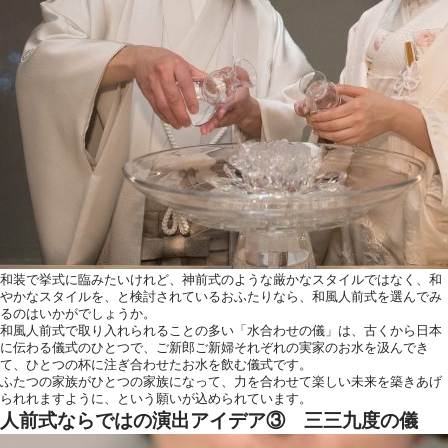
和装で挙式に臨みたいけれど、神前式のような厳かなスタイルではなく、和
やかなスタイルを、と検討されているおふたりなら、和風人前式を選んでみ
るのはいかがでしょうか。
和風人前式で取り入れられることの多い「水合わせの儀」は、古くから日本
に伝わる儀式のひとつで、ご新郎ご新婦それぞれの実家のお水を汲んでき
て、ひとつの杯に注ぎ合わせたお水を飲む儀式です。
ふたつの家族がひとつの家族になって、力を合わせて楽しい未来を築きあげ
られれますように、という願いが込められています。
人前式ならではの演出アイデア③ 三三九度の儀