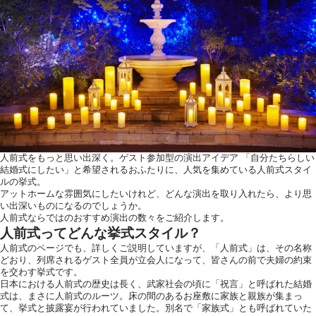
ウエディングレポート
ブラ
アクセス
Q&
ご列席の皆様へ
結納
トピックス
結婚
お問い合わせ・
資料請求
人前式をもっと思い出深く。ゲスト参加型の演出アイデア 「自分たちらしい
結婚式にしたい」と希望されるおふたりに、人気を集めている人前式スタイ
ルの挙式。
アットホームな雰囲気にしたいけれど、どんな演出を取り入れたら、より思
い出深いものになるのでしょうか。
ご成約者様へ
人前式ならではのおすすめ演出の数々をご紹介します。
人前式ってどんな挙式スタイル？
人前式のページでも、詳しくご説明していますが、「
人前式
」は、その名称
どおり、列席されるゲスト全員が立会人になって、皆さんの前で夫婦の約束
を交わす挙式です。
日本における人前式の歴史は長く、武家社会の頃に「祝言」と呼ばれた結婚
式は、まさに人前式のルーツ。床の間のあるお座敷に家族と親族が集まっ
ご不明な点やご相
て、挙式と披露宴が行われていました。別名で「家族式」とも呼ばれていた