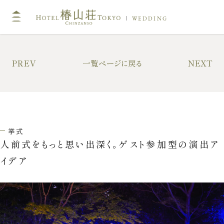
WEDDING
TOP
コン
PREV
一覧ページに戻る
NEXT
挙式
披露
キリスト教式・人前式
大披
神前挙式
中披
挙式
神社挙式
小披
人前式をもっと思い出深く。ゲスト参加型の演出ア
料亭
イデア
フォトガイドツアー
料理
ドレス・和装
プラ