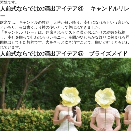
素敵です。
人前式ならではの演出アイデア④ キャンドルリレ
ー
欧米では、キャンドルの数だけ天使が舞い降り、幸せになれるという言い伝
えがあり、火は古くより神の使いとして尊ばれてきました。
「キャンドルリレー」は、列席されるゲスト全員がおふたりの結婚を祝福
し、幸せを願って行われるセレモニー。空間がやわらかな灯りに包まれる雰
囲気はとても幻想的です。火をそっと吹き消すことで、願いが叶うともいわ
れています。
人前式ならではの演出アイデア⑤ ブライズメイド