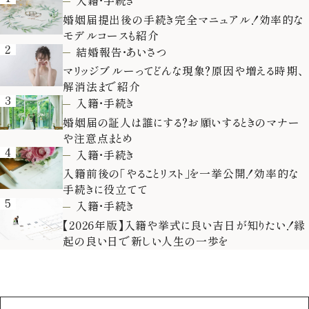
入籍・手続き
婚姻届提出後の手続き完全マニュアル！効率的な
モデルコースも紹介
2
結婚報告・あいさつ
マリッジブルーってどんな現象？原因や増える時期、
解消法まで紹介
3
入籍・手続き
婚姻届の証人は誰にする？お願いするときのマナー
や注意点まとめ
4
入籍・手続き
入籍前後の「やることリスト」を一挙公開！効率的な
手続きに役立てて
5
入籍・手続き
【2026年版】入籍や挙式に良い吉日が知りたい！縁
起の良い日で新しい人生の一歩を