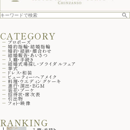
CATEGORY
プロポーズ
婚約指輪・結婚指輪
婚約・結納・顔合わせ
結婚報告・あいさつ
入籍・手続き
結婚式場探し・ブライダルフェア
挙式
ドレス・和装
ビューティー・ヘアメイク
料理・ウエディングケーキ
進行・演出・BGM
装花・ブーケ
招待状・席次表
引出物
フォト・映像
RANKING
1