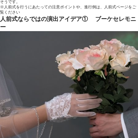
そうです。
お気軽にお問い合せ
※人前式を行うにあたっての注意ポイントや、進行例は、
人前式
ページをご
覧ください
人前式ならではの演出アイデア① ブーケセレモニ
ー
お問合せ ・ 資
ブライダルフ
ホテル椿山
03-394
TEL.
営業時間
11:00〜18:00（土日祝
定休日
火曜日（祝
〒112-8680
東京都文京区関