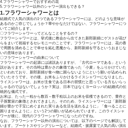
4.フラワーシャワーでおすすめの花
お気軽にお問い合せ
5.フラワーシャワー以外のシャワー演出もできる？
1.フラワーシャワーとは
結婚式で人気の演出の1つであるフラワーシャワーには、どのような意味が
あるのかご存じでしょうか？華やかなだけではない、フラワーシャワーにつ
いてご紹介します。
お問合せ ・ 資
〇フラワーシャワーってどんなことをするの？
フラワーシャワーとは、挙式後に教会から出てきた新郎新婦にゲストが花び
らをまいて祝福するセレモニーのことです。フラワーシャワーには、花の香
で周囲を清めることで幸せを妬む悪魔から、新郎新婦を守るというおまじな
ブライダルフ
いの意味があります。
〇フラワーシャワーの由来について
フラワーシャワーの起源には諸説ありますが、「古代ローマである」という
説があります。その当時は豊かさの象徴であった「小麦」をふりかけていた
といわれており、新郎新婦が食べ物に困らないようにという願いが込められ
ていたそうです。その後、お米をふりかけるライスシャワーになりました。
ホテル椿山
ライスシャワーは、お米が主食である日本の習慣だと思っている方もいらっ
しゃるのではないでしょうか？実は、日本ではなくヨーロッパの結婚式の伝
03-394
TEL.
統的な儀式です。
お米は、たった一粒から数百～数千粒以上のお米を収穫できるので、豊作と
子孫繁栄の象徴とされてきました。そのため、ライスシャワーには「新郎新
婦が豊かで子宝にめぐまれた実りある生活を送れるように」「食べることに
営業時間
11:00〜18:00（土日祝
困りませんように」という2つの願いが込められています。このライスシャ
定休日
火曜日（祝
ワーが後に、現代のフラワーシャワーになったのですね。
なお、フラワーシャワー以外の演出については、以下のページでも解説して
います。ブーケトスやリングリレーなど、結婚式・披露宴で人気の高い演出
〒112-8680
東京都文京区関