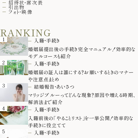
招待状・席次表
引出物
フォト・映像
RANKING
1
入籍・手続き
婚姻届提出後の手続き完全マニュアル！効率的な
モデルコースも紹介
2
入籍・手続き
婚姻届の証人は誰にする？お願いするときのマナー
や注意点まとめ
3
結婚報告・あいさつ
マリッジブルーってどんな現象？原因や増える時期、
解消法まで紹介
4
入籍・手続き
入籍前後の「やることリスト」を一挙公開！効率的な
手続きに役立てて
5
入籍・手続き