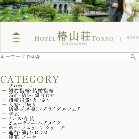
CATEGORY
プロポーズ
婚約指輪・結婚指輪
婚約・結納・顔合わせ
結婚報告・あいさつ
入籍・手続き
結婚式場探し・ブライダルフェア
挙式
ドレス・和装
ビューティー・ヘアメイク
料理・ウエディングケーキ
進行・演出・BGM
装花・ブーケ