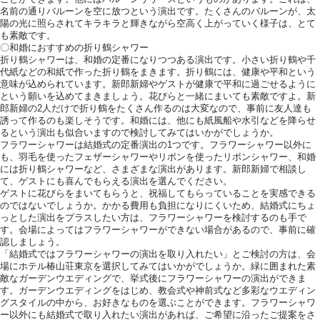
名前の通りバルーンを空に放つという演出です。たくさんのバルーンが、太
陽の光に照らされてキラキラと輝きながら空高く上がっていく様子は、とて
も素敵です。
〇和婚におすすめの折り鶴シャワー
折り鶴シャワーは、和婚の定番になりつつある演出です。小さい折り鶴や千
代紙などの和紙で作った折り鶴をまきます。折り鶴には、健康や平和という
意味が込められています。新郎新婦やゲストが健康で平和に過ごせるように
という願いを込めてまきましょう。花びらと一緒にまいても素敵ですよ。新
郎新婦の2人だけで折り鶴をたくさん作るのは大変なので、事前に友人達も
誘って作るのも楽しそうです。和婚には、他にも紙風船や水引などを降らせ
るという演出も似合いますので検討してみてはいかがでしょうか。
フラワーシャワーは結婚式の定番演出の1つです。フラワーシャワー以外に
も、羽毛を使ったフェザーシャワーやリボンを使ったリボンシャワー、和婚
には折り鶴シャワーなど、さまざまな演出があります。新郎新婦で相談し
て、ゲストにも喜んでもらえる演出を選んでください。
ゲストに花びらをまいてもらうと、祝福してもらっていることを実感できる
のではないでしょうか。かかる費用も負担になりにくいため、結婚式にちょ
っとした演出をプラスしたい方は、フラワーシャワーを検討するのも手で
す。会場によってはフラワーシャワーができない場合があるので、事前に確
認しましょう。
「結婚式ではフラワーシャワーの演出を取り入れたい」とご検討の方は、会
場にホテル椿山荘東京を選択してみてはいかがでしょうか。緑に囲まれた素
敵なガーデンウエディングで、挙式後にフラワーシャワーの演出ができま
す。ガーデンウエディングをはじめ、教会式や神前式など多彩なウエディン
グスタイルの中から、お好きなものを選ぶことができます。フラワーシャワ
ー以外にも結婚式で取り入れたい演出があれば、ご希望に沿ったご提案をさ