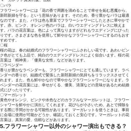
マーガレット
真実の愛、信頼
〇バラ
フラワーシャワーには「花の香で周囲を清めることで幸せを妬む悪魔から、
新郎新婦を守る」という意味があります。そのため、香り豊かなバラは最適
なのです。また、バラは色も豊富でフラワーシャワーにしたときに華やかで
す。赤、ピンク、オレンジ色のバラは、白いウエディングドレスに映えま
す。バラの花言葉は、色によって異なりますがどれもウエディングにぴった
りです。さまざまな色を使用して鮮やかなフラワーシャワーにするのもおす
すめです。
〇桜
桜の花は、春の結婚式のフラワーシャワーにふさわしい花です。あわいピン
ク色がとても上品で、純白のウエディングドレスによく似合います。桜の花
言葉は「精神美」「優美な女性」などがあります。
〇ラベンダー
香りが豊かなラベンダーも、フラワーシャワーにとても適しています。ラベ
ンダーの香りが、結婚式で緊張した新郎新婦の気持ちをリラックスさせてく
れます。また、色も鮮やかなので華やかなフラワーシャワーになります。ラ
ベンダーの花言葉には、幸せがくる、優美、清潔などの意味があるため結婚
式にぴったりです。
〇マーガレット
黄色やオレンジ、ピンクや水色などのカラフルなマーガレットは、フラワー
シャワーを鮮やかに演出してくれます。花びらが小さいため、あとで掃除を
する際に手間がかかる可能性があります。マーガレットを使うときは、事前
に会場に使用が可能かどうか、確認しておくと安心です。マーガレットの花
言葉は、真実の愛、信頼などがあります。
5.フラワーシャワー以外のシャワー演出もできる？