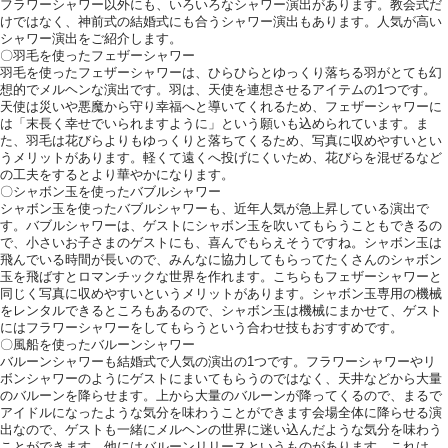
フラワーシャワー以外にも、いろいろなシャワー演出があります。教会式だ
けではなく、神前式の結婚式にも合うシャワー演出もあります。人気が高い
シャワー演出をご紹介します。
〇羽毛を使ったフェザーシャワー
羽毛を使ったフェザーシャワーは、ひらひらとゆっくり落ちる羽がとても幻
想的でメルヘンな演出です。羽は、天使を連想させるアイテムの1つです。
天使は災いや悪魔から守り幸福へと導いてくれるため、フェザーシャワーに
は「末長く幸せでいられますように」という願いも込められています。ま
た、羽毛は花びらよりもゆっくりと落ちてくるため、写真に収めやすいとい
うメリットがあります。軽くて遠くへ投げにくいため、花びらを混ぜるなど
の工夫をするとより華やかになります。
〇シャボン玉を使ったバブルシャワー
シャボン玉を使ったバブルシャワーも、近年人気が急上昇している演出で
す。バブルシャワーは、ゲストにシャボン玉を吹いてもらうこともできるの
で、小さいお子さまのゲストにも、喜んでもらえそうですね。シャボン玉は
飛んでいる時間が長いので、みんなに協力してもらってたくさんのシャボン
玉を飛ばすとロマンチックな世界を作れます。こちらもフェザーシャワーと
同じく写真に収めやすいというメリットがあります。シャボン玉専用の機械
をレンタルできるところもあるので、シャボン玉は機械にまかせて、ゲスト
にはフラワーシャワーをしてもらうという合わせ技もおすすめです。
〇風船を使ったバルーンシャワー
バルーンシャワーも結婚式で人気の演出の1つです。フラワーシャワーやリ
ボンシャワーのようにゲストにまいてもらうのではなく、天井などから大量
のバルーンを降らせます。上から大量のバルーンが降ってくるので、まるで
アイドルになったような気分を味わうことができます会場全体に降らせる演
出なので、ゲストも一緒にメルヘンの世界に迷い込んだような気分を味わう
ことができます。他にはバルーンリリースというものがあります。これは、