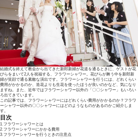
ウエディングレポート
ブラ
アクセス
Q&
ご列席の皆様へ
結納
トピックス
結婚
お問い合わせ・
資料請求
結婚式を終えて教会から出てきた新郎新婦が花道を通るときに、ゲストが花
びらをまいて2人を祝福する、フラワーシャワー。花びらが舞う中を新郎新
婦が笑顔で通る素敵な演出です。フラワーシャワーを行うには、どれくらい
費用がかかるのか、造花よりも生花を使ったほうが良いのかなど、気になり
ますね。また、近年ではフラワーシャワー以外の「〇〇シャワー」もいろい
ご成約者様へ
ろ出てきています。
この記事では、フラワーシャワーにはどれくらい費用がかかるのか？フラワ
ーシャワー以外の〇〇シャワーにはどのようなものがあるのかご紹介しま
す。
目次
1.フラワーシャワーとは
2.フラワーシャワーにかかる費用
ご不明な点やご相
3.フラワーシャワーを行うときの注意点