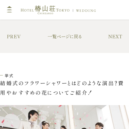
WEDDING
TOP
コン
PREV
一覧ページに戻る
NEXT
挙式
披露
キリスト教式・人前式
大披
神前挙式
中披
挙式
神社挙式
小披
結婚式のフラワーシャワーとはどのような演出？費
料亭
用やおすすめの花についてご紹介！
フォトガイドツアー
料理
ドレス・和装
プラ