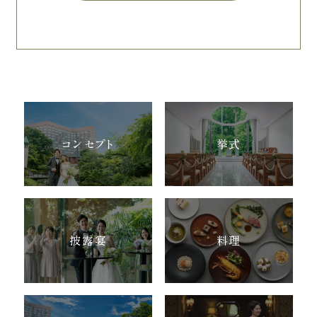
コンセプト
挙式
披露宴
料理