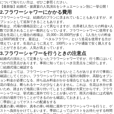
について知りたい方は、ぜひご参照ください。
【最新版】結婚式・披露宴の人気演出をシチュエーション別に一挙公開！
2.フラワーシャワーにかかる費用
ホテルサイト
フラワーシャワーは、結婚式のプランに含まれていることもありますが、オ
プションとして追加できることもあります。
料金は、式場の価格設定によって異なりますが、出席者1人当たりの料金×人
数で計算されることが一般的となっています。フラワーシャワーに使用する
運営会社情報
花を生花にした場合の相場は、15,000～20,000円が多く、1人当たりの料金
は300円程度です。最近は、「ペタルフラワー」という造花を使用する方が
増えています。生花のように見えて、100円ショップや通販で安く購入する
ことができるため、人気が高まっています。
3.フラワーシャワーを行うときの注意点
結婚式の演出として定番となったフラワーシャワーですが、行う際にはいく
つかの注意点があります。事前に知っておくべき注意点をご紹介します。
〇結婚式場に確認する
会場によっては、フラワーシャワーができないところがありますので事前に
確認にしてください。フラワーシャワーを行う場所の制限や、高額なオプシ
ョン料金が必要になる、持ち込み料金がかかる場合などもあります。特に生
花の場合は、断られるケースが少なくありません。これは、生花は水分が多
いため、踏まれて地面に張り付いてしまうと掃除が大変だからです。フラワ
ーシャワーは、挙式後に屋外で行うことが多いので、雨天の場合には式場内
の別の場所で行うことができるのかも確認しておきましょう。
〇季節によってゲストへの配慮をする
真夏の暑い時期や、真冬の寒い時期に屋外でフラワーシャワーを行うと、ゲ
ストへ負担をかけてしまいます。季節によってはゲストをお待たせする時間