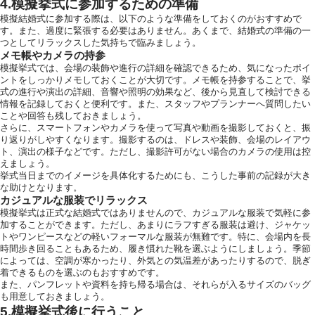
4.模擬挙式に参加するための準備
模擬結婚式に参加する際は、以下のような準備をしておくのがおすすめで
す。また、過度に緊張する必要はありません。あくまで、結婚式の準備の一
つとしてリラックスした気持ちで臨みましょう。
メモ帳やカメラの持参
模擬挙式では、会場の装飾や進行の詳細を確認できるため、気になったポイ
ントをしっかりメモしておくことが大切です。メモ帳を持参することで、挙
式の進行や演出の詳細、音響や照明の効果など、後から見直して検討できる
情報を記録しておくと便利です。また、スタッフやプランナーへ質問したい
ことや回答も残しておきましょう。
さらに、スマートフォンやカメラを使って写真や動画を撮影しておくと、振
り返りがしやすくなります。撮影するのは、ドレスや装飾、会場のレイアウ
ト、演出の様子などです。ただし、撮影許可がない場合のカメラの使用は控
えましょう。
挙式当日までのイメージを具体化するためにも、こうした事前の記録が大き
な助けとなります。
カジュアルな服装でリラックス
模擬挙式は正式な結婚式ではありませんので、カジュアルな服装で気軽に参
加することができます。ただし、あまりにラフすぎる服装は避け、ジャケッ
トやワンピースなどの軽いフォーマルな服装が無難です。特に、会場内を長
時間歩き回ることもあるため、履き慣れた靴を選ぶようにしましょう。季節
によっては、空調が寒かったり、外気との気温差があったりするので、脱ぎ
着できるものを選ぶのもおすすめです。
また、パンフレットや資料を持ち帰る場合は、それらが入るサイズのバッグ
も用意しておきましょう。
5.模擬挙式後に行うこと