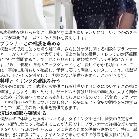
模擬挙式が終わった後に、具体的な準備を進めるためには、いくつかのステ
ップが重要です。以下にその流れを説明します。
プランナーとの相談を進める
模擬挙式で気になった点や疑問点、さらには予算に関する相談をプランナー
としっかりと行うことが大切です。演出や装飾の費用、アレンジの対応範囲
について質問することで、おふたりらしい結婚式のプランが明確になりま
す。特に、装花や照明のアップグレードなど、費用のかかる項目について
は、事前に見積もりを確認し、予算に応じて調整しておきましょう。模擬挙
式のアドバイスを活かして、無駄のない準備を進めることができます。
料理とドリンクの確認を行う
試食会に参加して、式場から提供される料理やドリンクについてもこの機に
確認しましょう。味や見た目、サービスの質は結婚式の満足度に大きく関わ
るため、試食会へはぜひとも参加しておきたいものです。試食後、プランナ
ーと料理内容や予算について話し合い、必要に応じて変更や調整を依頼する
ことで、満足度の高い食事を提供できます。
演出の細部を確認する
模擬挙式で体験した演出については、タイミングや照明、音楽の選定を含
め、細部にわたって確認することが大切です。プランナーと詳細な打ち合わ
せを行い、当日の進行をスムーズに進めるための準備を進めます。特に、感
動を引き出す演出では、タイミングや細かな演出の効果を最大限に活用し、