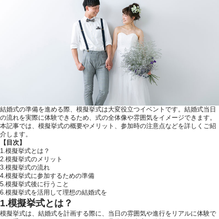
ウエディングレポート
ブラ
アクセス
Q&
ご列席の皆様へ
結納
トピックス
結婚
お問い合わせ・
資料請求
結婚式の準備を進める際、模擬挙式は大変役立つイベントです。結婚式当日
の流れを実際に体験できるため、式の全体像や雰囲気をイメージできます。
本記事では、模擬挙式の概要やメリット、参加時の注意点などを詳しくご紹
介します。
【目次】
ご成約者様へ
1.模擬挙式とは？
2.模擬挙式のメリット
3.模擬挙式の流れ
4.模擬挙式に参加するための準備
5.模擬挙式後に行うこと
6.模擬挙式を活用して理想の結婚式を
1.模擬挙式とは？
ご不明な点やご相
模擬挙式は、結婚式を計画する際に、当日の雰囲気や進行をリアルに体験で