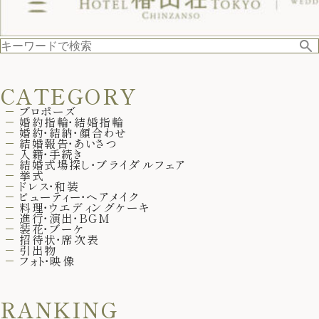
CATEGORY
プロポーズ
婚約指輪・結婚指輪
婚約・結納・顔合わせ
結婚報告・あいさつ
入籍・手続き
結婚式場探し・ブライダルフェア
挙式
ドレス・和装
ビューティー・ヘアメイク
料理・ウエディングケーキ
進行・演出・BGM
装花・ブーケ
招待状・席次表
引出物
フォト・映像
RANKING