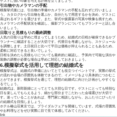
ゲストに強い印象を与える計画を立てましょう。
引出物やカメラマンの手配
模擬挙式後には、引出物の準備やカメラマンの手配も忘れずに行いましょ
う。カタログから引出物を選ぶか、自分たちで用意するかを決め、ゲストに
喜ばれるギフトを選びます。また、挙式や披露宴の写真や映像を残すため、
カメラマンの手配状況を確認し、撮影プランについてもプランナーと話し合
いましょう。
日取りと見積もりの最終調整
人気の日取りは早めに埋まってしまうため、結婚式の日程が確保できるかプ
ランナーに確認することが大切です。代替日を考慮しながら、スケジュール
を調整します。土日祝日と比べて平日は価格が抑えられることもあるため、
柔軟に対応できると良いでしょう。
日程を決めたら見積もりについても最終的に確認し、予算内で可能な演出や
装飾の調整が必要な場合は早めに対応しておきましょう。
6.模擬挙式を活用して理想の結婚式を
模擬挙式は、結婚式の準備においてとても役立つイベントです。実際の挙式
の流れや会場の雰囲気を体験できるので、イメージをより具体的につかむこ
とができます。模擬挙式を通じて、理想の結婚式に向けた計画がしやすくな
るでしょう。
結婚式は、新郎新婦にとってとても大切な日です。ゲストにとっても特別な
日を楽しんでもらえるよう、細かな部分までこだわった会場選びが大切で
す。迷っていることがあれば、専門家に相談しながら、おふたりにぴったり
の結婚式を目指しましょう。
ホテル椿山荘東京では、ブライダルフェアを開催しています。式場の雰囲気
やお料理などをぜひ実際に目で見て体感してみてください。
link