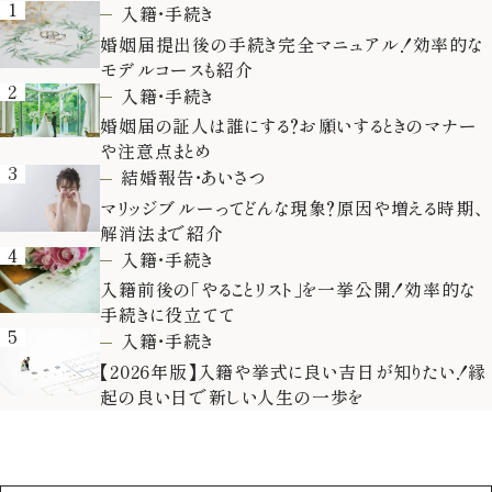
1
入籍・手続き
婚姻届提出後の手続き完全マニュアル！効率的な
モデルコースも紹介
2
入籍・手続き
婚姻届の証人は誰にする？お願いするときのマナー
や注意点まとめ
3
結婚報告・あいさつ
マリッジブルーってどんな現象？原因や増える時期、
解消法まで紹介
4
入籍・手続き
入籍前後の「やることリスト」を一挙公開！効率的な
手続きに役立てて
5
入籍・手続き
【2026年版】入籍や挙式に良い吉日が知りたい！縁
起の良い日で新しい人生の一歩を