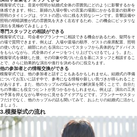
模擬挙式では、音楽や照明が結婚式全体の雰囲気にどのように影響するかを
体感できます。特に、新婦の入場や誓いの言葉の場面にかかる音楽の効果や
照明のタイミングは、ゲストの思い出に残る大切なシーンです。音響設備や
照明の明暗調整が式の雰囲気を大きく左右するため、この機会にピッタリな
演出を見極めてみましょう。
専門スタッフとの相談ができる
模擬挙式では、司会者やプランナーに相談できる機会があるため、疑問をそ
の場で質問できます。例えば、入場や退場の順序、ゲストの座席配置、照明
の使い方など、細部にわたる演出についてスタッフから具体的なアドバイス
をもらいながら、式全体のイメージをつくり上げていけるでしょう。また、
模擬挙式を体験した後、その印象や気づいた点を基にスタッフと相談するこ
とで、さらに効果的な演出や進行を決めるのに役立ちます。
他の参加者との情報交換ができる
模擬挙式では、他の参加者と話すこともあるかもしれません。結婚式の準備
についてお互いに話す中で、参考になる情報や新しい気づきが得られること
があります。また、他のカップルの悩みやその解決策を聞くことで、自分た
ちの準備にも役立つヒントが見つかるかもしれません。例えば、演出の工夫
や予算を抑えながら華やかに見せるアイデアなどです。プランナーやスタッ
フだけでなく、他のカップルの話も聞いてみて、おふたりの結婚式に活かし
ましょう。
3.模擬挙式の流れ