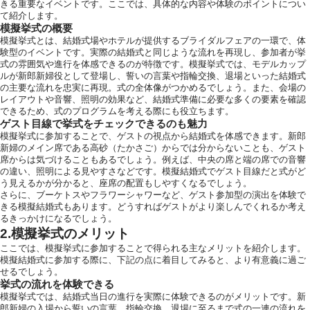
きる重要なイベントです。ここでは、具体的な内容や体験のポイントについ
お気軽にお問い合せ
て紹介します。
模擬挙式の概要
模擬挙式とは、結婚式場やホテルが提供するブライダルフェアの一環で、体
験型のイベントです。実際の結婚式と同じような流れを再現し、参加者が挙
式の雰囲気や進行を体感できるのが特徴です。模擬挙式では、モデルカップ
ルが新郎新婦役として登場し、誓いの言葉や指輪交換、退場といった結婚式
お問合せ ・ 資
の主要な流れを忠実に再現。式の全体像がつかめるでしょう。また、会場の
レイアウトや音響、照明の効果など、結婚式準備に必要な多くの要素を確認
できるため、式のプログラムを考える際にも役立ちます。
ゲスト目線で挙式をチェックできるのも魅力
ブライダルフ
模擬挙式に参加することで、ゲストの視点から結婚式を体感できます。新郎
新婦のメイン席である高砂（たかさご）からでは分からないことも、ゲスト
席からは気づけることもあるでしょう。例えば、中央の席と端の席での音響
の違い、照明による見やすさなどです。模擬結婚式でゲスト目線だと式がど
う見えるかが分かると、座席の配置もしやすくなるでしょう。
ホテル椿山
さらに、ブーケトスやフラワーシャワーなど、ゲスト参加型の演出を体験で
きる模擬結婚式もあります。どうすればゲストがより楽しんでくれるか考え
03-394
るきっかけになるでしょう。
TEL.
2.模擬挙式のメリット
ここでは、模擬挙式に参加することで得られる主なメリットを紹介します。
営業時間
11:00〜18:00（土日祝
模擬結婚式に参加する際に、下記の点に着目してみると、より有意義に過ご
せるでしょう。
定休日
火曜日（祝
挙式の流れを体験できる
模擬挙式では、結婚式当日の進行を実際に体験できるのがメリットです。新
〒112-8680
東京都文京区関
郎新婦の入場から誓いの言葉、指輪交換、退場に至るまで式の一連の流れを