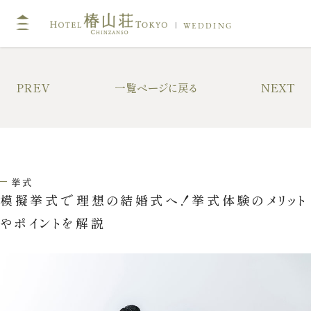
WEDDING
TOP
コン
PREV
一覧ページに戻る
NEXT
挙式
披露
キリスト教式・人前式
大披
神前挙式
中披
挙式
神社挙式
小披
模擬挙式で理想の結婚式へ！挙式体験のメリット
料亭
やポイントを解説
フォトガイドツアー
料理
ドレス・和装
プラ