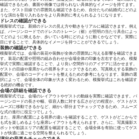
確認できるため、書面や画像では得られない具体的なイメージを持てます。
また、ゲスト目線での雰囲気も確認できるため、自分たちの結婚式にどのよ
うな演出を取り入れるかをより具体的に考えられるようになります。
ホテルサイト
ドレスの確認ができる
模擬挙式では、新婦のドレスの見え方や動きをリアルに確認できます。例え
ば、バージンロードでのドレスのトレーン（裾）が照明の当たり具合によっ
てどのように映えるか、歩いている時にどのように動くかなどです。実際に
目にすることで、具体的なイメージを持つことができるでしょう。
運営会社情報
装飾の確認ができる
模擬挙式では、会場の装花や装飾が全体の雰囲気に与える影響を確認できま
す。装花の配置や照明の組み合わせが会場全体の印象を左右するため、模擬
挙式で実際に確認することで、より良い空間作りのアイデアに活かせます。
ゲストの目線や座席からの視界をチェックできるため、写真映えする装飾の
配置や、会場のコーディネートを整えるための参考にもなります。装飾の選
択によって、会場全体の印象が大きく変わるため、模擬挙式はこれを確認す
る絶好の機会です。
会場の詳細を確認できる
模擬挙式では、会場のレイアウトやゲストの動線を実際に確認できます。バ
ージンロードの長さや幅、収容人数に対する広さがどの程度か、ゲストがス
ムーズに移動できるかなど、細かい部分までチェックできるため、スムーズ
な式の進行に役立つでしょう。
また、座席の配置による視界の違いを確認することで、ゲストがどこからで
も式を楽しめるような座席レイアウトも考えられます。さらに、写真撮影ス
ポットや歓談エリアの配置を確認することで、会場全体を有効に使ってゲス
トが快適に過ごせる空間を整えられるでしょう。
演出や音楽をチェックできる