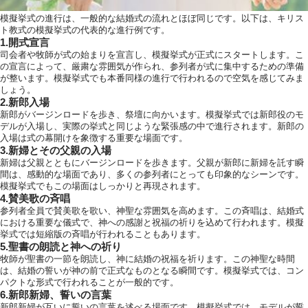
模擬挙式の進行は、一般的な結婚式の流れとほぼ同じです。以下は、キリス
ト教式の模擬挙式の代表的な進行例です。
1.開式宣言
司会者や牧師が式の始まりを宣言し、模擬挙式が正式にスタートします。こ
の宣言によって、厳粛な雰囲気が作られ、参列者が式に集中するための準備
が整います。模擬挙式でも本番同様の進行で行われるので空気を感じてみま
しょう。
2.新郎入場
新郎がバージンロードを歩き、祭壇に向かいます。模擬挙式では新郎役のモ
デルが入場し、実際の挙式と同じような緊張感の中で進行されます。新郎の
入場は式の幕開けを象徴する重要な場面です。
3.新婦とその父親の入場
新婦は父親とともにバージンロードを歩きます。父親が新郎に新婦を託す瞬
間は、感動的な場面であり、多くの参列者にとっても印象的なシーンです。
模擬挙式でもこの場面はしっかりと再現されます。
4.賛美歌の斉唱
参列者全員で賛美歌を歌い、神聖な雰囲気を高めます。この斉唱は、結婚式
における重要な儀式で、神への感謝と祝福の祈りを込めて行われます。模擬
挙式では短縮版の斉唱が行われることもあります。
5.聖書の朗読と神への祈り
牧師が聖書の一節を朗読し、神に結婚の祝福を祈ります。この神聖な時間
は、結婚の誓いが神の前で正式なものとなる瞬間です。模擬挙式では、コン
パクトな形式で行われることが一般的です。
6.新郎新婦、誓いの言葉
新郎新婦が互いに誓いの言葉を述べる場面です。模擬挙式では、モデルが誓