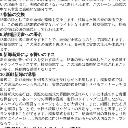
いの場面を演じ、実際の挙式さながらに進行されます。このシーンは挙式の
中でも非常に感動的な部分です。
7.指輪の交換
結婚の証として新郎新婦が指輪を交換します。指輪は永遠の愛の象徴であ
り、この儀式は結婚式の重要なハイライトとなります。模擬挙式でも、指輪
の交換は必須の儀式として行われます。
8.結婚証明書への署名
結婚の証明書に署名をすることで、結婚が正式なものとして認識されます。
模擬挙式では、この署名の儀式も再現され、参列者に実際の流れを体感させ
ます。
9.新郎新婦による誓いのキス
新郎新婦が誓いのキスを交わす場面は、結婚の誓いが成就したことを象徴す
るクライマックスです。模擬挙式では、この場面は象徴的に再現されること
が多く、感動的な瞬間となります。
10.新郎新婦の退場
最後に、新郎新婦が参列者の祝福を受けながら退場します。模擬挙式では、
この退場のシーンも再現され、実際の結婚式を彷彿とさせるフィナーレを演
出します。
模擬挙式の進行は、実際の結婚式の雰囲気や流れをリアルに体感できる貴重
な機会です。各シーンでの照明や音楽、進行のタイミングに注目しながら、
スムーズな式の運営をイメージすることが大切です。また、細部にわたる演
出を確認することで、当日の段取りやゲストの反応をしっかりと考慮したプ
ランを練ることができます。模擬挙式を通じて、結婚式当日の進行をより具
体的にイメージし、理想の式に向けた準備を進めるための大切なステップと
なるでしょう。