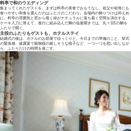
料亭で和のウエディング
集まってくれたゲストを、まずは料亭の美食でおもてなし。祖父や祖母にも
食べやすい和食を選んだのはふたりのこだわり。会場内の飾りつけは抑えめ
に。料亭の雰囲気と窓から覗く緑がナチュラルに落ち着く空間を演出する。
ケーキ入刀に替えて、進行に組み込んだ鯛の塩釜開きでは、丸々1匹の鯛を
ふたりで開く。
主役のふたりもゲストも、ホテルステイ
結婚式の後は、ホテルのお部屋でゆっくりと。今日までの準備のこと、挙式
の緊張感、披露宴で親御様の嬉しそうな様子など、一つ一つを思い出しなが
ら、ふたりだけの時間を過ごす。