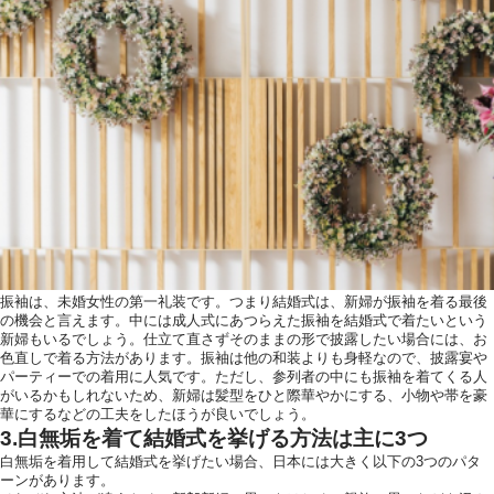
振袖は、未婚女性の第一礼装です。つまり結婚式は、新婦が振袖を着る最後
の機会と言えます。中には成人式にあつらえた振袖を結婚式で着たいという
新婦もいるでしょう。仕立て直さずそのままの形で披露したい場合には、お
色直しで着る方法があります。振袖は他の和装よりも身軽なので、披露宴や
パーティーでの着用に人気です。ただし、参列者の中にも振袖を着てくる人
がいるかもしれないため、新婦は髪型をひと際華やかにする、小物や帯を豪
華にするなどの工夫をしたほうが良いでしょう。
3.白無垢を着て結婚式を挙げる方法は主に3つ
白無垢を着用して結婚式を挙げたい場合、日本には大きく以下の3つのパタ
ーンがあります。