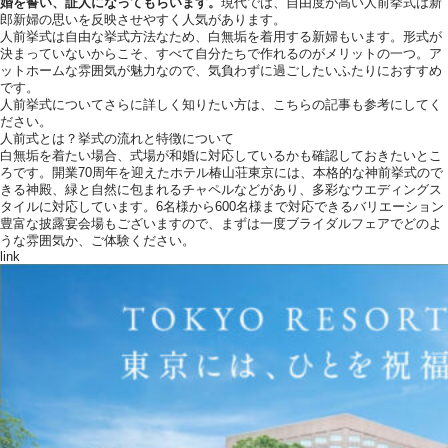
婚を誓い、証人になってもらいます。
現代では、自由度が高い人前挙式は新
郎新婦の思いを反映させやすく人気があります。
人前挙式は自由な挙式方法なため、白無垢を着用する新婦もいます。形式が
決まっていないからこそ、すべて自分たちで作れるのがメリットの一つ。ア
ットホームな雰囲気が魅力なので、気負わずに過ごしたいふたりにおすすめ
です。
人前挙式についてさらに詳しく知りたい方は、こちらの記事も参考にしてく
ださい。
人前式とは？挙式の流れと特徴について
白無垢を着たい場合、式場が和婚に対応しているかも確認しておきたいとこ
ろです。開業70周年を迎えたホテル椿山荘東京には、本格的な神前挙式ので
きる神殿、緑と自然に包まれるチャペルなどがあり、多彩なウエディングス
タイルに対応しています。6名様から600名様まで対応できるバリエーション
豊富な披露宴会場もございますので、まずは一度ブライダルフェアでどのよ
うな雰囲気か、ご体験ください。
link