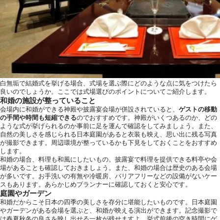
白無垢で結婚式を挙げる場合、式場を選ぶ際にどのような点に気をつけたら
良いのでしょうか。ここでは式場選びのポイントについてご紹介します。
和婚の施設が整っていること
会場内に和婚ができる神殿や披露宴会場が併設されていると、
ゲストの移動
の手間や時間も短縮できる
のでおすすめです。神殿がいくつあるのか、どの
ような式が挙げられるのか事前に足を運んで確認をしてみましょう。また、
自然の美しさを感じられる日本庭園があると衣装も映え、思い出に残る写真
が撮影できます。周辺環境が整っているかも下見をしておくことをおすすめ
します。
和婚の場合、料理も和風にしたいもの。披露宴で料理を提供できる料亭や会
場があることも確認しておきましょう。また、和婚の場合は歴史のある会場
が多いです。お手洗いの有無や冷暖房、バリアフリーなどの設備がないケー
スもあります。あらかじめプランナーに確認しておくと安心です。
庭園やガーデン
和婚だからこそ日本の四季の美しさを存分に堪能したいものです。日本庭園
やガーデンがある会場を選ぶと、和婚が映える演出ができます。記念撮影で
は春夏秋冬の良さを映し出せる一枚が残せますよ。挙式前後の空き時間にゲ