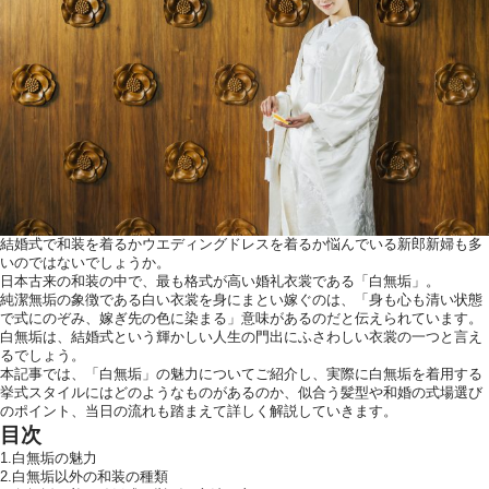
ウエディングレポート
アクセス
ご列席の皆様へ
トピックス
お問い合わせ・
資料請求
結婚式で和装を着るかウエディングドレスを着るか悩んでいる新郎新婦も多
いのではないでしょうか。
日本古来の和装の中で、最も格式が高い婚礼衣裳である「白無垢」。
純潔無垢の象徴である白い衣裳を身にまとい嫁ぐのは、「身も心も清い状態
で式にのぞみ、嫁ぎ先の色に染まる」意味があるのだと伝えられています。
白無垢は、結婚式という輝かしい人生の門出にふさわしい衣裳の一つと言え
るでしょう。
本記事では、「白無垢」の魅力についてご紹介し、実際に白無垢を着用する
挙式スタイルにはどのようなものがあるのか、似合う髪型や和婚の式場選び
のポイント、当日の流れも踏まえて詳しく解説していきます。
目次
1.白無垢の魅力
2.白無垢以外の和装の種類