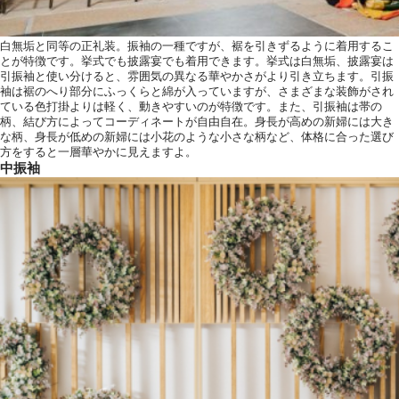
白無垢と同等の正礼装。振袖の一種ですが、裾を引きずるように着用するこ
とが特徴です。挙式でも披露宴でも着用できます。挙式は白無垢、披露宴は
引振袖と使い分けると、雰囲気の異なる華やかさがより引き立ちます。引振
袖は裾のへり部分にふっくらと綿が入っていますが、さまざまな装飾がされ
ている色打掛よりは軽く、動きやすいのが特徴です。また、引振袖は帯の
柄、結び方によってコーディネートが自由自在。身長が高めの新婦には大き
な柄、身長が低めの新婦には小花のような小さな柄など、体格に合った選び
方をすると一層華やかに見えますよ。
中振袖