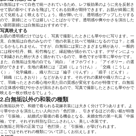
白無垢はすべて白色で統一されているため、レフ板効果のように光を反射さ
せて肌の影やくすみを飛ばしてくれる効果が期待できます。お肌が綺麗に見
えて化粧もよく映えるでしょう。瞳が輝いたり、透明感がアップしたりする
ので、新婦にとっては嬉しいことばかりです。透明感や爽やかさを演出した
い新郎新婦には白無垢はおすすめです。
写真映えする
お肌の透明感だけではなく、写真で撮影したときにも華やかに写ります。一
見、白無垢は白色のみなので「他の衣装と比べて地味になるのでは？」と感
運営会社情報
じるかもしれません。ですが、白無垢には実にさまざまな柄があり、一般的
には桜や牡丹、鶴、松竹梅など、縁起物が描かれています。デザインによっ
て刺繍された柄が大きく描かれているので、単色ですが非常に華やかです。
また、白無垢は生地の白でも「純白」「オフホワイト」「アイボリー」の選
択ができます。生地の素材には「正絹（しょうけん）」「交織（こうしょ
く）」「化学繊維」、織り方には「綸子（りんず）」「緞子（どんす）」
「錦織（にしきおり）」などがあります。それぞれの素材や織り方によっ
て、羽織ったときの着心地や見た目の質感が変化するのが特徴です。白無垢
の立体感や煌びやかさが演出されるので、写真で撮影したときにも華やかで
映える一枚が残せるでしょう。
2.白無垢以外の和装の種類
白無垢以外で、和婚で着られる花嫁衣装には大きく分けて3つあります。よ
り華やかさを演出したい人向けの「色打掛」、引きずるほどの長い裾が特徴
の「引振袖」、結婚式が最後の着る機会となる、未婚女性の第一礼装「中振
袖」です。それぞれ特別な日にふさわしい、美しい衣装です。
白無垢と同等の正装では「色打掛」と「引振袖」が挙げられます。
ここではそれぞれの種類について詳しくお伝えします。