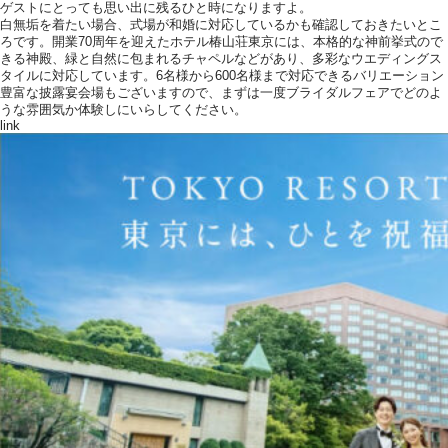
ゲストにとっても思い出に残るひと時になりますよ。
白無垢を着たい場合、式場が和婚に対応しているかも確認しておきたいとこ
ろです。開業70周年を迎えたホテル椿山荘東京には、本格的な神前挙式ので
きる神殿、緑と自然に包まれるチャペルなどがあり、多彩なウエディングス
タイルに対応しています。6名様から600名様まで対応できるバリエーション
豊富な披露宴会場もございますので、まずは一度ブライダルフェアでどのよ
うな雰囲気か体験しにいらしてください。
link