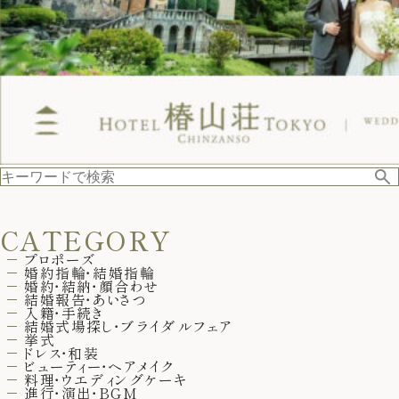
CATEGORY
プロポーズ
婚約指輪・結婚指輪
婚約・結納・顔合わせ
結婚報告・あいさつ
入籍・手続き
結婚式場探し・ブライダルフェア
挙式
ドレス・和装
ビューティー・ヘアメイク
料理・ウエディングケーキ
進行・演出・BGM