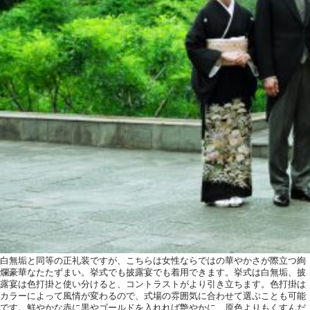
白無垢と同等の正礼装ですが、こちらは女性ならではの華やかさが際立つ絢
爛豪華なたたずまい。挙式でも披露宴でも着用できます。挙式は白無垢、披
露宴は色打掛と使い分けると、コントラストがより引き立ちます。色打掛は
カラーによって風情が変わるので、式場の雰囲気に合わせて選ぶことも可能
です。鮮やかな赤に黒やゴールドを入れれば艶やかに、原色よりもくすんだ