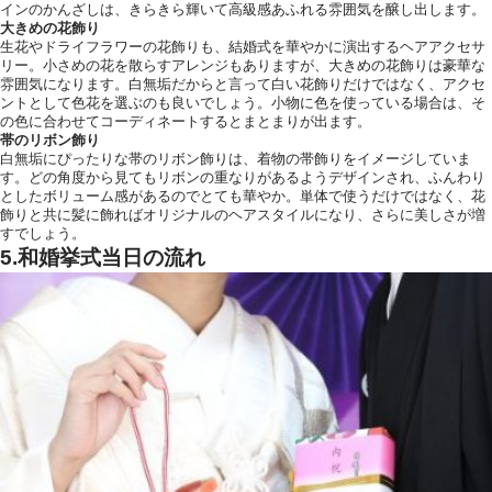
インのかんざしは、きらきら輝いて高級感あふれる雰囲気を醸し出します。
大きめの花飾り
生花やドライフラワーの花飾りも、結婚式を華やかに演出するヘアアクセサ
リー。小さめの花を散らすアレンジもありますが、大きめの花飾りは豪華な
雰囲気になります。白無垢だからと言って白い花飾りだけではなく、アクセ
ントとして色花を選ぶのも良いでしょう。小物に色を使っている場合は、そ
の色に合わせてコーディネートするとまとまりが出ます。
帯のリボン飾り
白無垢にぴったりな帯のリボン飾りは、着物の帯飾りをイメージしていま
す。どの角度から見てもリボンの重なりがあるようデザインされ、ふんわり
としたボリューム感があるのでとても華やか。単体で使うだけではなく、花
飾りと共に髪に飾ればオリジナルのヘアスタイルになり、さらに美しさが増
すでしょう。
5.和婚挙式当日の流れ