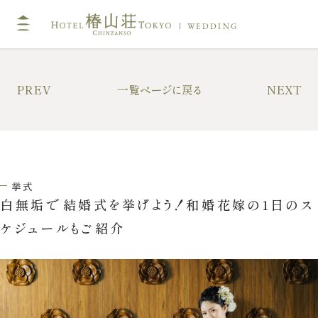
WEDDING
TOP
PREV
一覧ページに戻る
NEXT
挙式
キリスト教式・人前式
神前挙式
挙式
神社挙式
白無垢で結婚式を挙げよう！和婚花嫁の1日のス
ケジュールもご紹介
フォトガイドツアー
ドレス・和装