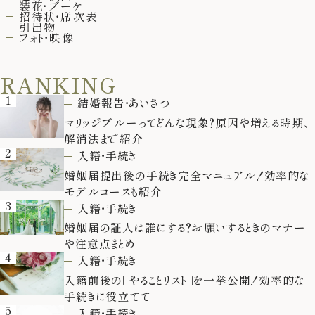
装花・ブーケ
招待状・席次表
引出物
フォト・映像
RANKING
1
結婚報告・あいさつ
マリッジブルーってどんな現象？原因や増える時期、
解消法まで紹介
2
入籍・手続き
婚姻届提出後の手続き完全マニュアル！効率的な
モデルコースも紹介
3
入籍・手続き
婚姻届の証人は誰にする？お願いするときのマナー
や注意点まとめ
4
入籍・手続き
入籍前後の「やることリスト」を一挙公開！効率的な
手続きに役立てて
5
入籍・手続き