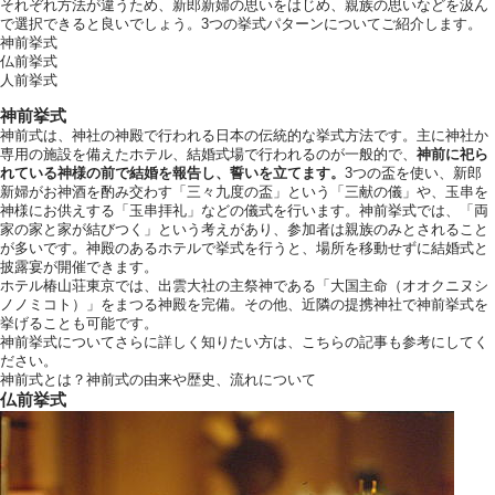
それぞれ方法が違うため、新郎新婦の思いをはじめ、親族の思いなどを汲ん
で選択できると良いでしょう。3つの挙式パターンについてご紹介します。
神前挙式
仏前挙式
人前挙式
神前挙式
神前式は、神社の神殿で行われる日本の伝統的な挙式方法です。主に神社か
専用の施設を備えたホテル、結婚式場で行われるのが一般的で、
神前に祀ら
れている神様の前で結婚を報告し、誓いを立てます。
3つの盃を使い、新郎
新婦がお神酒を酌み交わす「三々九度の盃」という「三献の儀」や、玉串を
神様にお供えする「玉串拝礼」などの儀式を行います。神前挙式では、「両
家の家と家が結びつく」という考えがあり、参加者は親族のみとされること
が多いです。神殿のあるホテルで挙式を行うと、場所を移動せずに結婚式と
披露宴が開催できます。
ホテル椿山荘東京では、出雲大社の主祭神である「大国主命（オオクニヌシ
ノノミコト）」をまつる神殿を完備。その他、近隣の提携神社で神前挙式を
挙げることも可能です。
神前挙式についてさらに詳しく知りたい方は、こちらの記事も参考にしてく
ださい。
神前式とは？神前式の由来や歴史、流れについて
仏前挙式