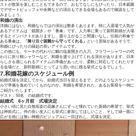
ストが散策を楽しむこともできるので、おもてなしにもぴったり。日本庭園
でデザートビュッフェや余興などの演出もできる会場もあるので確認をして
みましょう。
和婚の演出
洋婚にはない、和婚ならではの演出は数多くあります。特に入退場で人気が
あるアイテムは「鏡開き」や「番傘」です。人力車に乗って新郎新婦が入場
するとインパクトがありますし、盛り上がること間違いなし。伝統の和傘で
ある番傘は、
「降り注ぐ困難から守ってくれる」
という意味があるそうで、
和婚にぴったりの縁起の良いアイテムです。
この他にも、ケーキの代わりに鯛の塩釜開きの入刀、フラワーシャワーの代
わりに折り鶴シャワーなど、和婚を盛り上げてくれる演出があります。日本
らしさを感じられるアイテムの準備があったり、柔軟に対応してくれたりす
る会場だと、新郎新婦にとってより思い出に残る挙式となるでしょう。
7.和婚花嫁のスケジュール例
結婚式場を決定してから、結婚式当日を迎えるまで、どのようなスケジュー
ルで準備を進めていくものなのか。和婚を希望された、あるお客様を一例に
ご紹介いたします。
ゲスト：50名 の結婚式です。
結婚式 6ヶ月前 式場決定
小さい頃に見た白無垢姿の花嫁さんにずっと憧れていた新婦の希望で、挙式
は神前式に。仲の良い友人にも挙式に参加してほしいこと、そして緑一面に
広がる他には無い神殿のビジュアルに一目ぼれし、式場を決定。