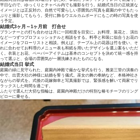
平日なので、ゆっくりとチャペル内でも撮影を行う。結婚式当日の正統派な
イメージとは正反対の、自然で可愛らしい雰囲気の写真を庭園の中でもたっ
ぷりと撮影してもらう。受付に飾るウエルカムボードにもこの時の写真を使
う予定。
結婚式3ヶ月～1ヶ月前 打合せ
プランナーとの打ち合わせは月に一回程度を目安に。お料理、装花と、演出
など一つずつプロフェッショナルと相談をする。料亭と和装に似合うお花の
イメージをフローリストと相談。例えば、テーブル上の花器は竹を使い、そ
れに合わせてお料理のメニュー表も和紙を用いたデザインを選ぶ案をいただ
く。衣装とお花、ペーパーアイテムは基本のコンセプトを決めて統一感を持
って選ぶと、会場の雰囲気が一層洗練されたものになる。
結婚式当日 挙式
庭園の緑に見守られた、庭園内神殿で厳かな挙式を行う。雅楽三管の演奏の
中で、出雲大社の神様に結婚を誓う儀式。巫女の舞の奉納など、本格神社さ
ながらの挙式を。式後の花嫁御幸と写真撮影では、緊張感を解いて両家でリ
ラックスした時間を過ごす。
ふたりで選んだ大切な指輪は、庭園内神殿だけの特別な椿モチーフのリング
ピローに乗せる。