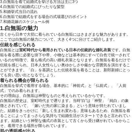
3.白無垢を着て結婚式を挙げる方法は主に3つ
4.白無垢での結婚式にぴったりな髪型
5.和婚挙式当日の流れ
6.白無垢で結婚式をする場合の式場選びのポイント
7.和婚花嫁のスケジュール例
1.白無垢の魅力
古くから日本で大切に着られている白無垢にはさまざまな魅力があります。
ここでは白無垢の魅力について、大きく4つに分けてご紹介します。
伝統を感じられる
白無垢とは
室町時代から着用されている日本の伝統的な婚礼衣装
です。白無
垢を着る際に必要な掛下や帯、小物などは基本的にすべて白色で統一されて
いるのが特徴で、最も格式の高い婚礼衣装となります。白無垢を着るだけで
伝統を感じられ、日本人女性らしい奥ゆかしさや厳かな雰囲気を演出するこ
とができます。「白」を基調とした伝統衣装を着ることは、新郎新婦にとっ
ても良い思い出となるでしょう。
着られる機会が限られる
白無垢を挙式で着用する場合、基本的に「神前式」と「仏前式」、「人前
式」でのみ着られます。
その理由は、白無垢は神聖なものと考えられているからです。
白無垢の歴史は、室町時代まで遡ります。当時“白”は「神聖」「純白」の象
徴とされていて、「嫁いだ先の家に染まる」という意味が持たれていまし
た。結婚をきっかけに「新しく生まれ変わる」意味もあるため、白無垢を着
ることによってまっさらな気持ちで結婚生活がスタートできると言われてい
ます。結婚という神聖な儀式の衣装として古くから受け継がれているからこ
そ、着用できる場所が限られています。
肌の透明感が出る