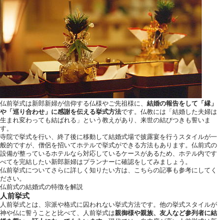
仏前挙式は新郎新婦が信仰する仏様やご先祖様に、
結婚の報告をして「縁」
や「巡り合わせ」に感謝を伝える挙式方法
です。仏教には「結婚した夫婦は
生まれ変わっても結ばれる」という教えがあり、来世の結びつきも誓いま
す。
寺院で挙式を行い、終了後に移動して結婚式場で披露宴を行うスタイルが一
般的ですが、僧侶を招いてホテルで挙式ができる方法もあります。仏前式の
設備が整っているホテルなら対応しているケースがあるため、ホテル内です
べてを完結したい新郎新婦はプランナーに確認をしてみましょう。
仏前挙式についてさらに詳しく知りたい方は、こちらの記事も参考にしてく
ださい。
仏前式の結婚式の特徴を解説
人前挙式
人前挙式とは、宗派や格式に囚われない挙式方法です。他の挙式スタイルが
神や仏に誓うことと比べて、人前挙式は
親御様や親族、友人など参列者に結