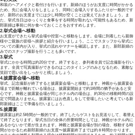
和装のヘアメイクと着付けを行います。新婦のほうがお支度に時間がかかる
ため、先に会場入りをしましょう。同時に会場入りするふたりが一般的です
が、新郎のお支度までには少し時間が空くことは覚えておきましょう。ま
た、挙式当日はゆっくりと食事をする時間が取れない可能性もあるため、新
郎新婦は事前に何か食べておくことをおすすめします。
2.挙式会場へ移動
お支度ができたら挙式会場や控室へと移動をします。会場に到着したら親御
様やご親族の皆様へ挨拶と紹介を行いましょう。ここでスタッフから挙式に
ついての案内が入り、挙式の流れやマナーを確認します。また、新郎新婦の
みでのスナップ撮影を行うことも多いです。
3.挙式
挙式にかかる時間は約20分です。終了すると、参列者全員で記念撮影を行い
ます。全員で写真撮影ができるのはこのタイミングのみとなるため、素敵な
笑顔で思い出をしっかりと残しましょう。
4.披露宴会場へ移動
挙式、記念撮影が終了すると披露宴会場へと移動します。神殿から披露宴会
場まで距離が離れている場合は、披露宴開始まで約1時間の猶予があると安
心です。神殿と披露宴会場が同じホテル内の場合は、約30分の移動時間の設
定で問題ありません。披露宴にはお色直しをして登場したいと考えている新
郎新婦はここで準備を行いましょう。
5.披露宴
披露宴は約2.5時間が一般的です。終了したらゲストをお見送りして、着替え
て終了となります。挙式当日の全体の所要時間としては、神殿がホテル内に
あるかないかで差が生まれます。神殿と披露宴会場が別の場合、移動する時
間がかかるため新郎新婦のお支度〜披露宴終了までは約８時間かかります。