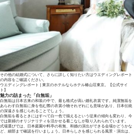
その他の結婚式について、さらに詳しく知りたい方はウエディングレポート
の内容をご確認ください。
ウエディングレポート | 東京のホテルならホテル椿山荘東京。【公式サイ
ト】
魅力の詰まった「白無垢」
白無垢は日本古来の和装の中で、最も格式が高い婚礼衣裳です。純潔無垢を
あらわす白無垢に身を包む際の衣裳小物それぞれにも意味があり、日本伝統
の深遠さを感じられることでしょう。
白無垢を着るときにはすべて白一色で揃えるという従来の傾向も変わり、今
では新婦のオリジナリティを活かせる着こなしが取り入れられています。
式場選びでは、日本庭園や料亭の有無、和婚の演出ができる会場かどうかな
ど、細部まで確認を行いましょう。日本らしさを感じられる風景・演出は、