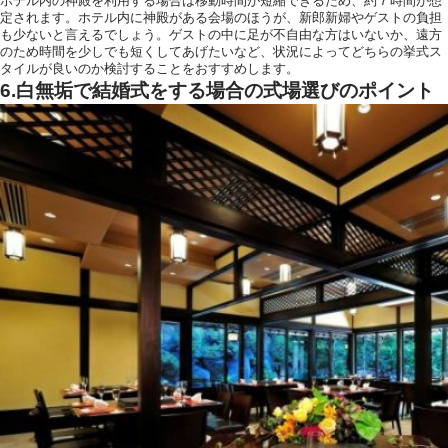
ホテル内の神殿を利用する場合は移動時間が短縮できるため、約７時間が想
定されます。ホテル内に神殿がある会場のほうが、新郎新婦やゲストの負担
も少ないと言えるでしょう。ゲストの中に足が不自由な方はいないか、遠方
のため時間を少しでも短くしてあげたいなど、状況によってどちらの挙式ス
タイルが良いのか検討することをおすすめします。
6.白無垢で結婚式をする場合の式場選びのポイント