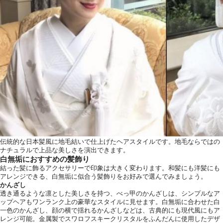
伝統的な日本髪風に地毛結いで仕上げたヘアスタイルです。地毛ならではの
ナチュラルで上品な美しさを演出できます。
白無垢におすすめの髪飾り
結った髪に飾るアクセサリーで印象は大きく変わります。和髪にも洋髪にも
アレンジできる、白無垢に似合う髪飾りをお好みで選んでみましょう。
かんざし
透き通るような凛とした美しさを持つ、べっ甲のかんざしは、シンプルなア
ップヘアもワンランク上の豪華なスタイルに見せます。白無垢に合わせた白
一色のかんざし、顔の横で揺れるかんざしなどは、古典的にも現代風にもア
レンジ可能。金属製でスワロフスキークリスタルをふんだんに使用したデザ