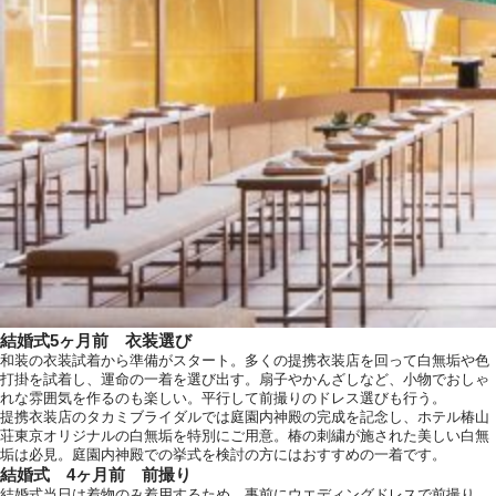
結婚式5ヶ月前 衣装選び
和装の衣装試着から準備がスタート。多くの提携衣装店を回って白無垢や色
打掛を試着し、運命の一着を選び出す。扇子やかんざしなど、小物でおしゃ
れな雰囲気を作るのも楽しい。平行して前撮りのドレス選びも行う。
提携衣装店のタカミブライダルでは庭園内神殿の完成を記念し、ホテル椿山
荘東京オリジナルの白無垢を特別にご用意。椿の刺繍が施された美しい白無
垢は必見。庭園内神殿での挙式を検討の方にはおすすめの一着です。
結婚式 4ヶ月前 前撮り
結婚式当日は着物のみ着用するため、事前にウエディングドレスで前撮り。