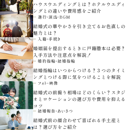
ウエディングレポート
ブライダルフェア
ハウスウエディングとは？ホテルウエディ
ングとの違いや費用感をご紹介
アクセス
Q&A
進行・演出・BGM
結婚式の華やかさを引き立てるお色直しの
ご列席の皆様へ
結納・顔合わせ
魅力とは？
入籍・手続き
トピックス
結婚準備ガイド
婚姻届を提出するときに戸籍謄本は必要？
入手方法や注意点を解説！
お問い合わせ・
婚約指輪・結婚指輪
資料請求
結婚指輪はいつからつける？３つのタイミ
ングとつける際に気をつけることを解説
フォト・映像
ご成約者様へ
結婚式の前撮り相場はどのくらい？スタジ
オとロケーションの選び方や費用を抑える
コツ
結婚報告・あいさつ
結婚式前の顔合わせで喜ばれる手土産と
は？選び方をご紹介
ご不明な点やご相談など、