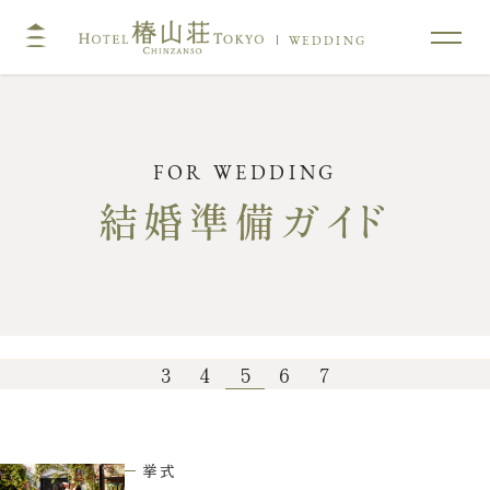
WEDDING
TOP
コンセプト
挙式
披露宴
結婚準備ガイド
キリスト教式・人前式
大披露宴会場
神前挙式
中披露宴会場
神社挙式
小披露宴会場
料亭ウエディング
3
4
5
6
7
フォトガイドツアー
料理
ドレス・和装
プラン
挙式