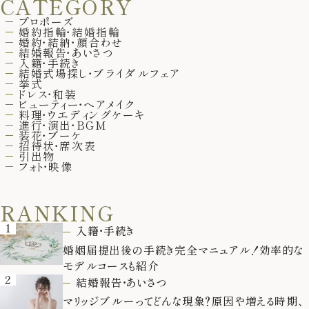
CATEGORY
プロポーズ
婚約指輪・結婚指輪
婚約・結納・顔合わせ
ホテルサイト
結婚報告・あいさつ
入籍・手続き
結婚式場探し・ブライダルフェア
挙式
ドレス・和装
運営会社情報
プライバシーポリシー
ビューティー・ヘアメイク
料理・ウエディングケーキ
進行・演出・BGM
装花・ブーケ
招待状・席次表
引出物
フォト・映像
RANKING
1
入籍・手続き
婚姻届提出後の手続き完全マニュアル！効率的な
モデルコースも紹介
2
結婚報告・あいさつ
マリッジブルーってどんな現象？原因や増える時期、