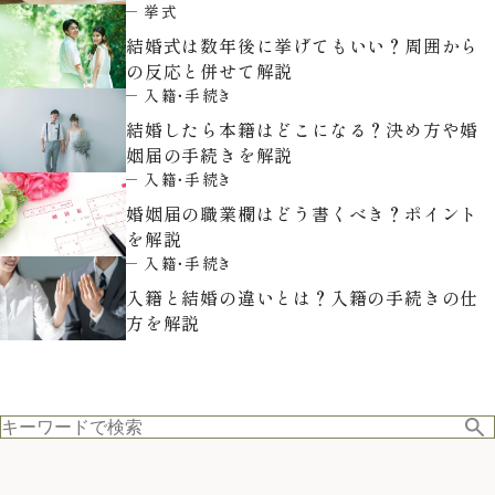
挙式
お気軽にお問い合せください
結婚式は数年後に挙げてもいい？周囲から
の反応と併せて解説
入籍・手続き
結婚したら本籍はどこになる？決め方や婚
お問合せ ・ 資料請求
姻届の手続きを解説
入籍・手続き
ブライダルフェア
婚姻届の職業欄はどう書くべき？ポイント
を解説
入籍・手続き
入籍と結婚の違いとは？入籍の手続きの仕
ホテル椿山荘東京
方を解説
03-3943-0417
TEL.
営業時間
11:00〜18:00（土日祝 10:00〜19:00）
定休日
火曜日（祝除く）
〒112-8680
東京都文京区関口2-10-8