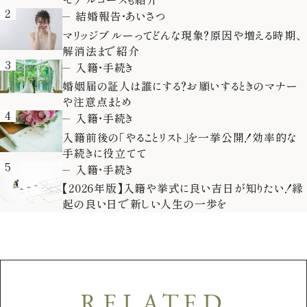
2
結婚報告・あいさつ
マリッジブルーってどんな現象？原因や増える時期、
解消法まで紹介
3
入籍・手続き
婚姻届の証人は誰にする？お願いするときのマナー
や注意点まとめ
4
入籍・手続き
入籍前後の「やることリスト」を一挙公開！効率的な
手続きに役立てて
5
入籍・手続き
【2026年版】入籍や挙式に良い吉日が知りたい！縁
起の良い日で新しい人生の一歩を
RELATED