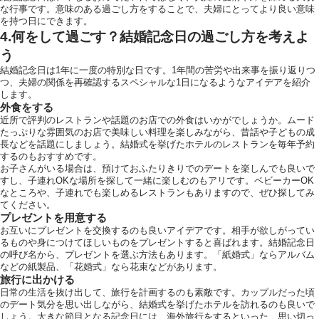
な行事です。意味のある過ごし方をすることで、夫婦にとってより良い意味
を持つ日にできます。
4.何をして過ごす？結婚記念日の過ごし方を考えよ
う
結婚記念日は1年に一度の特別な日です。1年間の苦労や出来事を振り返りつ
つ、夫婦の関係を再確認するスペシャルな1日になるようなアイデアを紹介
します。
外食をする
近所で評判のレストランや話題のお店での外食はいかがでしょうか。ムード
たっぷりな雰囲気のお店で美味しい料理を楽しみながら、昔話や子どもの成
長などを話題にしましょう。結婚式を挙げたホテルのレストランを毎年予約
するのもおすすめです。
お子さんがいる場合は、預けておふたりきりでのデートを楽しんでも良いで
すし、子連れOKな場所を探して一緒に楽しむのもアリです。ベビーカーOK
なところや、子連れでも楽しめるレストランもありますので、ぜひ探してみ
てください。
プレゼントを用意する
お互いにプレゼントを交換するのも良いアイデアです。相手が欲しがってい
るものや身につけてほしいものをプレゼントすると喜ばれます。結婚記念日
の呼び名から、プレゼントを選ぶ方法もあります。「紙婚式」ならアルバム
などの紙製品、「花婚式」なら花束などがあります。
旅行に出かける
日常の生活を抜け出して、旅行を計画するのも素敵です。カップルだった頃
のデート気分を思い出しながら、結婚式を挙げたホテルを訪れるのも良いで
しょう。大きな節目となる記念日には、海外旅行をするといった、思い切っ