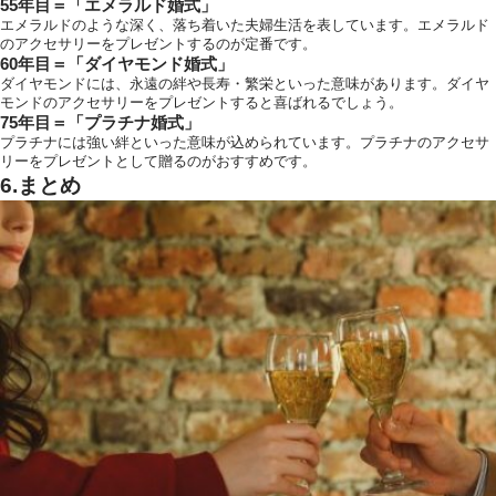
55年目＝「エメラルド婚式」
エメラルドのような深く、落ち着いた夫婦生活を表しています。エメラルド
のアクセサリーをプレゼントするのが定番です。
60年目＝「ダイヤモンド婚式」
ダイヤモンドには、永遠の絆や長寿・繁栄といった意味があります。ダイヤ
モンドのアクセサリーをプレゼントすると喜ばれるでしょう。
75年目＝「プラチナ婚式」
プラチナには強い絆といった意味が込められています。プラチナのアクセサ
リーをプレゼントとして贈るのがおすすめです。
6.まとめ