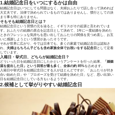
1.結婚記念日をいつにするかは自由
お気軽にお問い合せ
結婚記念日はいつにしても問題はなく、夫婦おふたりで話し合って決めれば
大丈夫です。法律で決められているものではありませんし、慣行としての決
まり事も特にありません。
そもそも結婚記念日とは？
結婚記念日という習慣の元を辿ると、イギリスがその起源と言われていま
お問合せ ・ 資
す。おふたりの結婚の原点を記念日として決めて、1年に一度結婚を決めた
ときのフレッシュな気持ちを思い出しておふたりの関係を見つめ直し、お互
いに感謝しようという慣習があったそうです。
それが世界に広がり、今では日本でも、多くの家庭で結婚記念日は認知さ
ブライダルフ
れ、
夫婦はもちろん子どもも含め家族全体でお祝いをする記念日
として定着
しています。
入籍日・挙式日、どちらが結婚記念日？
どういった日を結婚記念日にしたかというアンケートを行った結果、
「婚姻
届を提出した日」という回答が最も多く、全体の約 85%
を占めます。
ホテル椿山
入籍日や挙式日を結婚記念日にする人がほとんどですが、「おふたりが付き
合い始めた日」や「プロポーズを受けて結婚を決めた日」など、思い出深い
03-394
日を結婚記念日にしている方もいるようです。
TEL.
2.候補として挙がりやすい結婚記念日
営業時間
11:00〜18:00（土日祝
定休日
火曜日（祝
〒112-8680
東京都文京区関