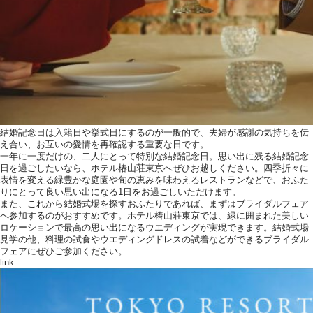
結婚記念日は入籍日や挙式日にするのが一般的で、夫婦が感謝の気持ちを伝
え合い、お互いの愛情を再確認する重要な日です。
一年に一度だけの、二人にとって特別な結婚記念日。思い出に残る結婚記念
日を過ごしたいなら、ホテル椿山荘東京へぜひお越しください。四季折々に
表情を変える緑豊かな庭園や旬の恵みを味わえるレストランなどで、おふた
りにとって良い思い出になる1日をお過ごしいただけます。
また、これから結婚式場を探すおふたりであれば、まずはブライダルフェア
へ参加するのがおすすめです。ホテル椿山荘東京では、緑に囲まれた美しい
ロケーションで最高の思い出になるウエディングが実現できます。結婚式場
見学の他、料理の試食やウエディングドレスの試着などができるブライダル
フェアにぜひご参加ください。
link