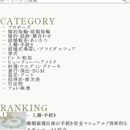
CATEGORY
プロポーズ
婚約指輪・結婚指輪
婚約・結納・顔合わせ
結婚報告・あいさつ
入籍・手続き
結婚式場探し・ブライダルフェア
挙式
ドレス・和装
ビューティー・ヘアメイク
料理・ウエディングケーキ
進行・演出・BGM
装花・ブーケ
招待状・席次表
引出物
フォト・映像
RANKING
1
入籍・手続き
婚姻届提出後の手続き完全マニュアル！効率的な
モデルコースも紹介