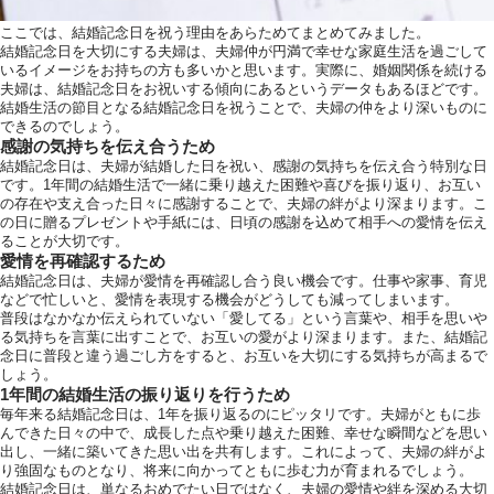
ここでは、結婚記念日を祝う理由をあらためてまとめてみました。
結婚記念日を大切にする夫婦は、夫婦仲が円満で幸せな家庭生活を過ごして
いるイメージをお持ちの方も多いかと思います。実際に、婚姻関係を続ける
夫婦は、結婚記念日をお祝いする傾向にあるというデータもあるほどです。
結婚生活の節目となる結婚記念日を祝うことで、夫婦の仲をより深いものに
できるのでしょう。
感謝の気持ちを伝え合うため
結婚記念日は、夫婦が結婚した日を祝い、感謝の気持ちを伝え合う特別な日
です。1年間の結婚生活で一緒に乗り越えた困難や喜びを振り返り、お互い
の存在や支え合った日々に感謝することで、夫婦の絆がより深まります。こ
の日に贈るプレゼントや手紙には、日頃の感謝を込めて相手への愛情を伝え
ることが大切です。
愛情を再確認するため
結婚記念日は、夫婦が愛情を再確認し合う良い機会です。仕事や家事、育児
などで忙しいと、愛情を表現する機会がどうしても減ってしまいます。
普段はなかなか伝えられていない「愛してる」という言葉や、相手を思いや
る気持ちを言葉に出すことで、お互いの愛がより深まります。また、結婚記
念日に普段と違う過ごし方をすると、お互いを大切にする気持ちが高まるで
しょう。
1年間の結婚生活の振り返りを行うため
毎年来る結婚記念日は、1年を振り返るのにピッタリです。夫婦がともに歩
んできた日々の中で、成長した点や乗り越えた困難、幸せな瞬間などを思い
出し、一緒に築いてきた思い出を共有します。これによって、夫婦の絆がよ
り強固なものとなり、将来に向かってともに歩む力が育まれるでしょう。
結婚記念日は、単なるおめでたい日ではなく、夫婦の愛情や絆を深める大切