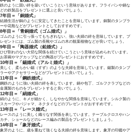
6年目＝「鉄婚式」
鉄のように固い絆を築いていこうという意味があります。フライパンや鍋な
どの鉄製品をプレゼントに選ぶと良いでしょう。
7年目＝「銅婚式」
結婚生活が銅のように安定してきたことを意味しています。銅製のタンブラ
ーや花瓶などがプレゼントとしておすすめです。
8年目＝「青銅婚式（ゴム婚式）」
ゴムのように引っ張ってもちぎれない、強い夫婦の絆を意味しています。プ
レゼントには、ゴム製の長靴やゴムの木の観葉植物などが良いでしょう。
9年目＝「陶器婚式（鉛婚式）」
ひび割れのない大切な関係を続けていこうという意味が込められています。
お茶碗やマグカップなどの陶器がプレゼントにおすすめです。
10年目＝「錫婚式（アルミ婚式）」
美しく、柔らかい錫（すず）のような夫婦を意味しています。錫製のタンブ
ラーやアクセサリーなどがプレゼントに良いでしょう。
11年目＝「鋼鉄婚式」
鋼鉄のように強い夫婦の絆を表しています。鍋や包丁、ゴルフクラブなどの
金属製のものをプレゼントすると良いでしょう。
12年目＝「絹婚式」
絹のように、キメが細かく、しなやかな関係を意味しています。シルク製の
スカーフやパジャマ、ネクタイなどのプレゼントがおすすめです。
13年目＝「レース婚式」
レースのように美しく織りなす関係を表しています。テーブルクロスやハン
カチ、ショールなどのレース編みの製品をプレゼントしましょう。
14年目＝「象牙婚式」
象牙のように、歳を重ねて強くなる夫婦の絆を意味します。象牙の印鑑やア