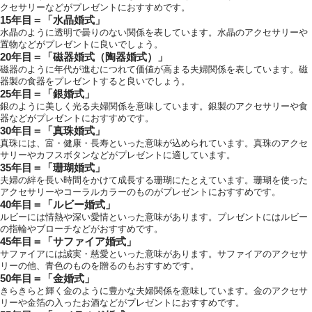
クセサリーなどがプレゼントにおすすめです。
15年目＝「水晶婚式」
水晶のように透明で曇りのない関係を表しています。水晶のアクセサリーや
置物などがプレゼントに良いでしょう。
20年目＝「磁器婚式（陶器婚式）」
磁器のように年代が進むにつれて価値が高まる夫婦関係を表しています。磁
器製の食器をプレゼントすると良いでしょう。
25年目＝「銀婚式」
銀のように美しく光る夫婦関係を意味しています。銀製のアクセサリーや食
器などがプレゼントにおすすめです。
30年目＝「真珠婚式」
真珠には、富・健康・長寿といった意味が込められています。真珠のアクセ
サリーやカフスボタンなどがプレゼントに適しています。
35年目＝「珊瑚婚式」
夫婦の絆を長い時間をかけて成長する珊瑚にたとえています。珊瑚を使った
アクセサリーやコーラルカラーのものがプレゼントにおすすめです。
40年目＝「ルビー婚式」
ルビーには情熱や深い愛情といった意味があります。プレゼントにはルビー
の指輪やブローチなどがおすすめです。
45年目＝「サファイア婚式」
サファイアには誠実・慈愛といった意味があります。サファイアのアクセサ
リーの他、青色のものを贈るのもおすすめです。
50年目＝「金婚式」
きらきらと輝く金のように豊かな夫婦関係を意味しています。金のアクセサ
リーや金箔の入ったお酒などがプレゼントにおすすめです。