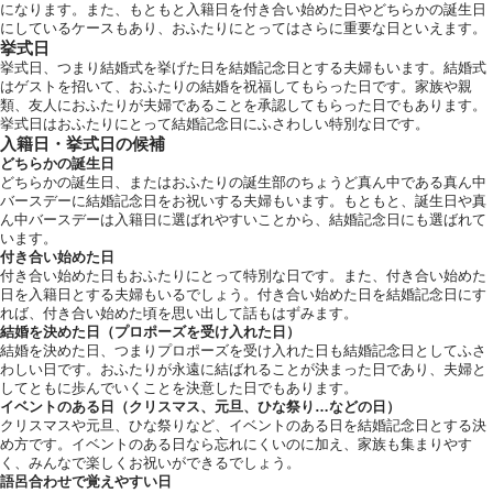
になります。また、もともと入籍日を付き合い始めた日やどちらかの誕生日
にしているケースもあり、おふたりにとってはさらに重要な日といえます。
挙式日
挙式日、つまり結婚式を挙げた日を結婚記念日とする夫婦もいます。結婚式
はゲストを招いて、おふたりの結婚を祝福してもらった日です。家族や親
類、友人におふたりが夫婦であることを承認してもらった日でもあります。
挙式日はおふたりにとって結婚記念日にふさわしい特別な日です。
入籍日・挙式日の候補
どちらかの誕生日
どちらかの誕生日、またはおふたりの誕生部のちょうど真ん中である真ん中
バースデーに結婚記念日をお祝いする夫婦もいます。もともと、誕生日や真
ん中バースデーは入籍日に選ばれやすいことから、結婚記念日にも選ばれて
います。
付き合い始めた日
付き合い始めた日もおふたりにとって特別な日です。また、付き合い始めた
日を入籍日とする夫婦もいるでしょう。付き合い始めた日を結婚記念日にす
れば、付き合い始めた頃を思い出して話もはずみます。
結婚を決めた日（プロポーズを受け入れた日）
結婚を決めた日、つまりプロポーズを受け入れた日も結婚記念日としてふさ
わしい日です。おふたりが永遠に結ばれることが決まった日であり、夫婦と
してともに歩んでいくことを決意した日でもあります。
イベントのある日（クリスマス、元旦、ひな祭り…などの日）
クリスマスや元旦、ひな祭りなど、イベントのある日を結婚記念日とする決
め方です。イベントのある日なら忘れにくいのに加え、家族も集まりやす
く、みんなで楽しくお祝いができるでしょう。
語呂合わせで覚えやすい日