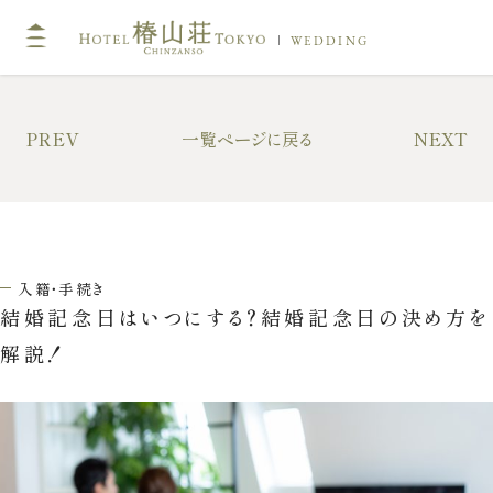
WEDDING
TOP
コン
PREV
一覧ページに戻る
NEXT
挙式
披露
キリスト教式・人前式
大披
神前挙式
中披
入籍・手続き
神社挙式
小披
結婚記念日はいつにする？結婚記念日の決め方を
料亭
解説！
フォトガイドツアー
料理
ドレス・和装
プラ