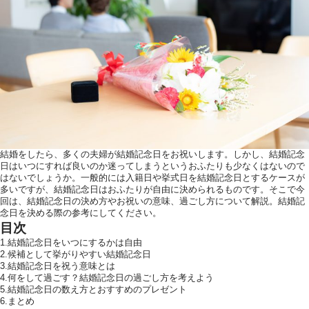
ウエディングレポート
ブラ
アクセス
Q&
ご列席の皆様へ
結納
トピックス
結婚
お問い合わせ・
資料請求
結婚をしたら、多くの夫婦が結婚記念日をお祝いします。しかし、結婚記念
日はいつにすれば良いのか迷ってしまうというおふたりも少なくはないので
はないでしょうか。一般的には入籍日や挙式日を結婚記念日とするケースが
多いですが、結婚記念日はおふたりが自由に決められるものです。そこで今
回は、結婚記念日の決め方やお祝いの意味、過ごし方について解説。結婚記
ご成約者様へ
念日を決める際の参考にしてください。
目次
1.結婚記念日をいつにするかは自由
2.候補として挙がりやすい結婚記念日
3.結婚記念日を祝う意味とは
4.何をして過ごす？結婚記念日の過ごし方を考えよう
5.結婚記念日の数え方とおすすめのプレゼント
ご不明な点やご相
6.まとめ