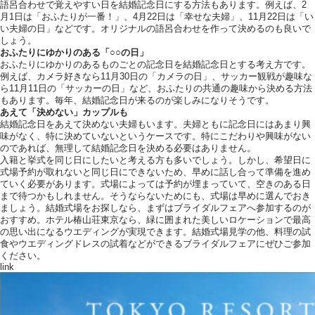
語呂合わせで覚えやすい日を結婚記念日にする方法もあります。例えば、2
月1日は「おふたりが一番！」、4月22日は「幸せな夫婦」、11月22日は「い
い夫婦の日」などです。オリジナルの語呂合わせを作って決めるのも良いで
しょう。
おふたりにゆかりのある「○○の日」
おふたりにゆかりのあるものごとの記念日を結婚記念日とする考え方です。
例えば、カメラ好きなら11月30日の「カメラの日」、サッカー観戦が趣味な
ら11月11日の「サッカーの日」など、おふたりの共通の趣味から決める方法
もあります。毎年、結婚記念日が来るのが楽しみになりそうです。
あえて「決めない」カップルも
結婚記念日をあえて決めない夫婦もいます。夫婦ともに記念日にはあまり興
味がなく、特に決めていないというケースです。特にこだわりや興味がない
のであれば、無理して結婚記念日を決める必要はありません。
入籍と挙式を同じ日にしたいと考える方も多いでしょう。しかし、希望日に
式場予約が取れないと同じ日にできないため、早めに話し合って準備を進め
ていく必要があります。式場によっては予約が埋まっていて、空きのある日
まで待つかもしれません。そうならないためにも、式場は早めに選んでおき
ましょう。結婚式場をお探しなら、まずはブライダルフェアへ参加するのが
おすすめ。ホテル椿山荘東京なら、緑に囲まれた美しいロケーションで最高
の思い出になるウエディングが実現できます。結婚式場見学の他、料理の試
食やウエディングドレスの試着などができるブライダルフェアにぜひご参加
ください。
link