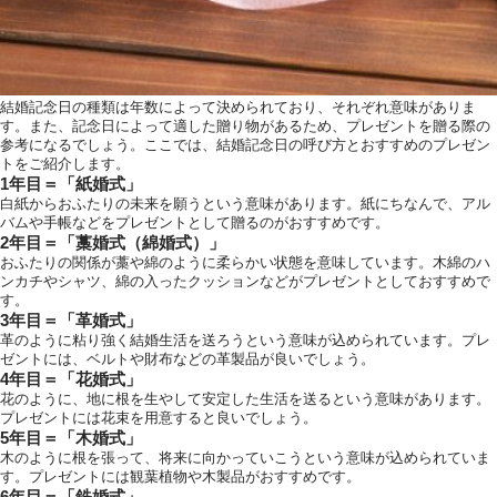
結婚記念日の種類は年数によって決められており、それぞれ意味がありま
す。また、記念日によって適した贈り物があるため、プレゼントを贈る際の
参考になるでしょう。ここでは、結婚記念日の呼び方とおすすめのプレゼン
トをご紹介します。
1年目＝「紙婚式」
白紙からおふたりの未来を願うという意味があります。紙にちなんで、アル
バムや手帳などをプレゼントとして贈るのがおすすめです。
2年目＝「藁婚式（綿婚式）」
おふたりの関係が藁や綿のように柔らかい状態を意味しています。木綿のハ
ンカチやシャツ、綿の入ったクッションなどがプレゼントとしておすすめで
す。
3年目＝「革婚式」
革のように粘り強く結婚生活を送ろうという意味が込められています。プレ
ゼントには、ベルトや財布などの革製品が良いでしょう。
4年目＝「花婚式」
花のように、地に根を生やして安定した生活を送るという意味があります。
プレゼントには花束を用意すると良いでしょう。
5年目＝「木婚式」
木のように根を張って、将来に向かっていこうという意味が込められていま
す。プレゼントには観葉植物や木製品がおすすめです。