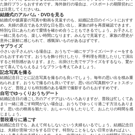
た旅行プランもおすすめです。海外旅行の場合は、パスポートの期限切れに
は注意してくださいね。
結婚式のアルバム・DVDを見る
結婚式や披露宴の写真や動画を見返すのも、結婚記念日のイベントにおすす
め。夫婦の原点である大切な日を思い出し、家族の絆を再度確認できます。
特別な日にあらためて愛情を確かめ合うこともできるでしょう。お子さんと
一緒に見るのも、楽しい時間になります。みんなで見返すと、家族の歴史が
意外に新鮮に感じられて、感慨深いものがあるはずです。
サプライズ
小さいお子さんがいる場合は、おうちで一緒にサプライズパーティーをする
のもおすすめです。おうちを飾り付けしたり、手料理を用意したりして演出
すると特別感があります。また、出掛けた先でサプライズをするなら、驚か
せて喜んでもらえるようなプランを考えてみましょう。
記念写真を撮る
結婚記念日ごとに記念写真を撮るのも良いでしょう。毎年の思い出を積み重
ねられます。おうちで撮るのも良いですが、思い出の写真館やフォトスポッ
トなど、普段よりも特別感のある場所で撮影するのもおすすめです。
自宅でゆっくりおうちデート
結婚記念日の過ごし方のアイデアはいろいろありますが、普段は忙しくてあ
まり一緒に過ごす時間がない場合は、おうちでゆっくり過ごす方法もありま
す。思い出の映画を観たり、おしゃべりをしたりして、おふたりの時間を感
じましょう。
普段通りに過ごす
結婚記念日でも、あえて何もしないという夫婦もいるでしょう。結婚記念日
は、夫婦が意味づけをする日です。特別なことをしない日常があればよい、