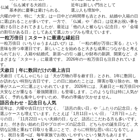
「仏も滅する大凶日」。
近年は新しい門出として
仏滅
基本的に慶事は避けられる。
選ぶ人も増加中。
六曜の中で、特に「大安」は一日中どの時間帯も吉とされ、結婚や入籍の日
に選ばれることが多いです。一方で、「仏滅」や「赤口」は従来お祝い事を
避ける日とされてきましたが、最近は「他の人と被らない記念日」や「会場
の割引がある日」としてあえて選ぶカップルも増えています。
一粒万倍日｜スタートに最適な縁起日
運営会社情報
一粒万倍日（いちりゅうまんばいび）は、「一粒の籾が万倍に実る」という
意味を持つ幸運日です。新しいことを始めると大きな成果につながると考え
られており、入籍や結婚式、新居への引っ越しや財布の新調、開業など、さ
まざまな「スタート」に最適です。 2026年の一粒万倍日も注目されていま
す。
天赦日｜年に数回だけの最上吉日
天赦日（てんしゃにち）は「天が万物の罪を赦す日」とされ、1年に数回し
か訪れない特別な吉日です。この日に始めたことは、障害が取り除かれ、物
事がスムーズに運ぶといわれています。 2026年には、天赦日と一粒万倍日や
大安などが重なる「最強開運日」も登場します。このような日は特に人気が
高く、予約も集中しやすいため、早めの準備が欠かせません。
語呂合わせ・記念日も人気
近年は、六曜や吉日だけでなく、「語呂の良い日」や「ふたりの記念日」を
選ぶケースも増えています。たとえば「1月11日＝いい日」「2月7日＝ふた
りの日」「11月22日＝いい夫婦の日」など、語呂にこだわる方も多いです。
また、付き合い始めた日やプロポーズの記念日、どちらかの誕生日など、大
切な記憶と重ねて日取りを選ぶことで、さらに特別な思い出になるでしょ
う。祝日を選べば、毎年家族でお祝いしやすいという魅力もあります。