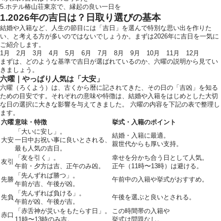
5.ホテル椿山荘東京で、縁起の良い一日を
1.2026年の吉日は？日取り選びの基本
結婚や入籍など、人生の節目には「吉日」を選んで特別な思い出を作りた
い、と考える方が多いのではないでしょうか。まずは2026年に吉日を一気に
ご紹介します。
1月
2月
3月
4月
5月
6月
7月
8月
9月
10月
11月
12月
まずは、どのような基準で吉日が選ばれているのか、六曜の説明から見てい
きましょう。
六曜｜やっぱり人気は「大安」
六曜（ろくよう）は、古くから暦に記されてきた、その日の「吉凶」を知る
ための目安です。それぞれの意味や特徴は、結婚や入籍をはじめとした大切
な日の選択に大きな影響を与えてきました。 六曜の内容を下記の表で整理し
ます。
六曜
意味・特徴
挙式・入籍のポイント
「大いに安し」。
結婚・入籍に最適。
大安
一日中お祝い事に良いとされる、
親世代からも厚い支持。
最も人気の吉日。
「友を引く」。
幸せを分かち合う日として人気。
友引
午前・夕方は吉、正午のみ凶。
正午（11時〜13時）は避ける。
「先んずれば勝つ」。
先勝
午前中の入籍や挙式がおすすめ。
午前が吉、午後が凶。
「先んずれば負ける」。
先負
午後を選ぶと良いとされる。
午前が凶、午後が吉。
「赤舌神が災いをもたらす日」。
この時間帯の入籍や
赤口
11時〜13時のみ吉。
挙式は問題なし。