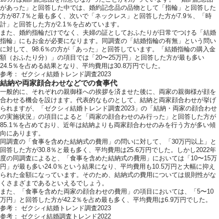
があった」と回答した中では、婚約記念品の品物として「指輪」と回答した
方が87.7％と最も多く、次いで「ネックレス」と回答した方が7.9％、「時
計」と回答した方が2.1％を占めています。
ホテルサイト
また、婚約指輪だけでなく、夫婦の証としておふたりが日常でつける「結婚
指輪」にもお金が必要になります。同調査の「結婚指輪の有無」という問い
に対して、98.6％の方が「あった」と回答しています。「結婚指輪の購入金
額（おふたり分）」の項目では「20〜25万円」と回答した方が最も多い
24.5％を占める結果となり、平均費用は30.8万円でした。
運営会社情報
参考：
ゼクシィ結婚トレンド調査2023
結納や両家顔合わせなどでの食事代
一般的に、それぞれの親御様への挨拶を済ませた後に、両家の親御様が顔を
合わせる機会を設けます。代表的なものとして、結納と両家顔合わせが挙げ
られますが、「ゼクシィ結婚トレンド調査2023」の「結納・両家の顔合わせ
の実施状況」の項目によると「両家の顔合わせのみ行った」と回答した方が
85.1％を占めており、近年は結納よりも両家顔合わせのみを行う方が多い傾
向にあります。
同調査の「食事を含めた結納式の費用」の問いに対して、「30万円以上」と
回答した方が30.8％と最も多く、平均費用は25.6万円でした。しかし2022年
度の同調査によると、「食事を含めた結納式の費用」においては「10〜15万
円」が最も多い24.0％という結果になり、平均費用も10.5万円と大幅に抑え
られた金額になっています。そのため、結納式の費用については規則性がな
くさまざまであるといえるでしょう。
また、「食事を含めた両家の顔合わせの費用」の項目においては、「5〜10
万円」と回答した方が42.2％を占め最も多く、平均費用は6.9万円でした。
参考：
ゼクシィ結婚トレンド調査2023
参考：
ゼクシィ結婚調査トレンド2022