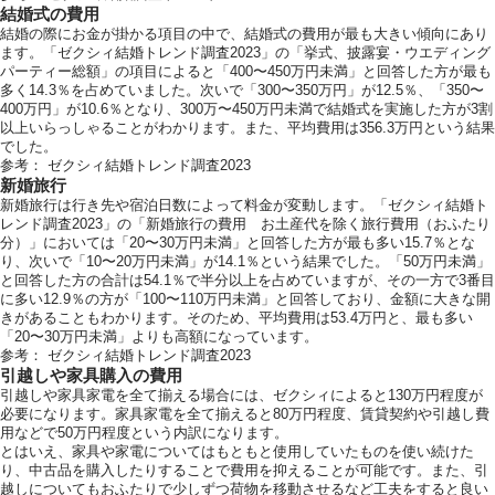
結婚式の費用
結婚の際にお金が掛かる項目の中で、結婚式の費用が最も大きい傾向にあり
ます。「ゼクシィ結婚トレンド調査2023」の「挙式、披露宴・ウエディング
パーティー総額」の項目によると「400〜450万円未満」と回答した方が最も
多く14.3％を占めていました。次いで「300〜350万円」が12.5％、「350〜
400万円」が10.6％となり、300万〜450万円未満で結婚式を実施した方が3割
以上いらっしゃることがわかります。また、平均費用は356.3万円という結果
でした。
参考：
ゼクシィ結婚トレンド調査2023
新婚旅行
新婚旅行は行き先や宿泊日数によって料金が変動します。「ゼクシィ結婚ト
レンド調査2023」の「新婚旅行の費用 お土産代を除く旅行費用（おふたり
分）」においては「20〜30万円未満」と回答した方が最も多い15.7％とな
り、次いで「10〜20万円未満」が14.1％という結果でした。「50万円未満」
と回答した方の合計は54.1％で半分以上を占めていますが、その一方で3番目
に多い12.9％の方が「100〜110万円未満」と回答しており、金額に大きな開
きがあることもわかります。そのため、平均費用は53.4万円と、最も多い
「20〜30万円未満」よりも高額になっています。
参考：
ゼクシィ結婚トレンド調査2023
引越しや家具購入の費用
引越しや家具家電を全て揃える場合には、ゼクシィによると130万円程度が
必要になります。家具家電を全て揃えると80万円程度、賃貸契約や引越し費
用などで50万円程度という内訳になります。
とはいえ、家具や家電についてはもともと使用していたものを使い続けた
り、中古品を購入したりすることで費用を抑えることが可能です。また、引
越しについてもおふたりで少しずつ荷物を移動させるなど工夫をすると良い