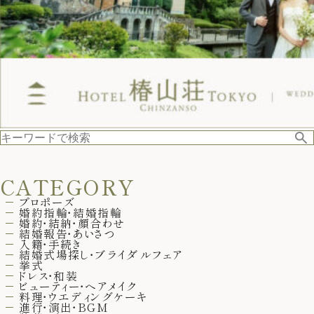
CATEGORY
プロポーズ
婚約指輪・結婚指輪
婚約・結納・顔合わせ
結婚報告・あいさつ
入籍・手続き
結婚式場探し・ブライダルフェア
挙式
ドレス・和装
ビューティー・ヘアメイク
料理・ウエディングケーキ
進行・演出・BGM