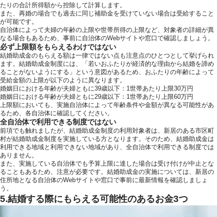
たりの合計所得額から控除して計算します。
また、再婚の場合でも過去に同じ補助金を受けていない場合は受給すること
が可能です。
自治体によって夫婦の年齢の上限や世帯所得の上限など、対象者の詳細が異
なる場合もあるため、事前に自治体のWebサイトや窓口で確認しましょう。
必ず上限額をもらえるわけではない
結婚助成金のもらえる額は一律ではない点も注意点のひとつとして挙げられ
ます。結婚助成金制度には、「若いおふたりが経済的な理由から結婚を諦め
ることがないようにする」という意図があるため、おふたりの年齢によって
受給金額の上限が以下のように異なります。
婚姻日における年齢が夫婦ともに39歳以下：1世帯あたり上限30万円
婚姻日における年齢が夫婦ともに29歳以下：1世帯あたり上限60万円
上限額においても、実施自治体によって年齢条件や金額が異なる可能性があ
るため、各自治体に確認してください。
全自治体で利用できる制度ではない
前項でも触れましたが、結婚助成金制度の利用対象者は、新居のある市区町
村が結婚助成金制度を実施している方となります。そのため、結婚助成金は
利用できる地域と利用できない地域があり、全自治体で利用できる制度では
ありません。
また、実施している自治体でも予算上限に達した場合は受け付けが中止とな
ることもあるため、注意が必要です。結婚助成金の実施については、新居の
住所地となる自治体のWebサイトや窓口で事前に最新情報を確認しましょ
う。
5.結婚する際にもらえる可能性のあるお金3つ