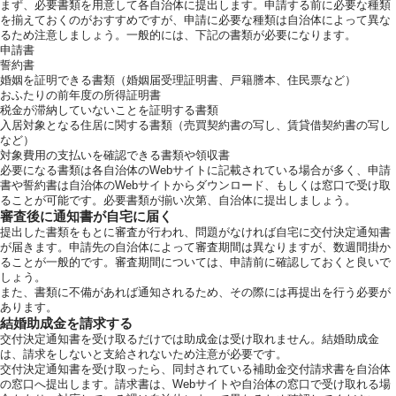
まず、必要書類を用意して各自治体に提出します。申請する前に必要な種類
を揃えておくのがおすすめですが、申請に必要な種類は自治体によって異な
るため注意しましょう。一般的には、下記の書類が必要になります。
申請書
誓約書
婚姻を証明できる書類（婚姻届受理証明書、戸籍謄本、住民票など）
おふたりの前年度の所得証明書
税金が滞納していないことを証明する書類
入居対象となる住居に関する書類（売買契約書の写し、賃貸借契約書の写し
など）
対象費用の支払いを確認できる書類や領収書
必要になる書類は各自治体のWebサイトに記載されている場合が多く、申請
書や誓約書は自治体のWebサイトからダウンロード、もしくは窓口で受け取
ることが可能です。必要書類が揃い次第、自治体に提出しましょう。
審査後に通知書が自宅に届く
提出した書類をもとに審査が行われ、問題がなければ自宅に交付決定通知書
が届きます。申請先の自治体によって審査期間は異なりますが、数週間掛か
ることが一般的です。審査期間については、申請前に確認しておくと良いで
しょう。
また、書類に不備があれば通知されるため、その際には再提出を行う必要が
あります。
結婚助成金を請求する
交付決定通知書を受け取るだけでは助成金は受け取れません。結婚助成金
は、請求をしないと支給されないため注意が必要です。
交付決定通知書を受け取ったら、同封されている補助金交付請求書を自治体
の窓口へ提出します。請求書は、Webサイトや自治体の窓口で受け取れる場