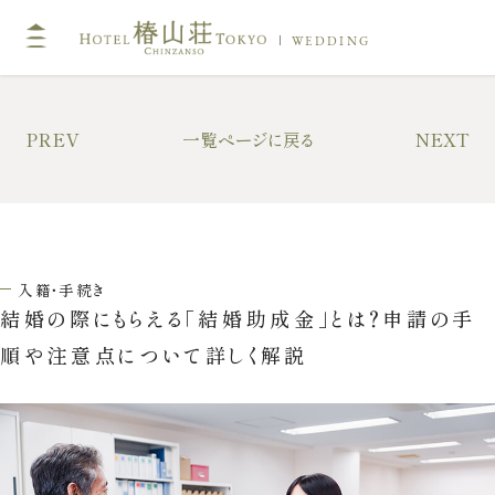
WEDDING
TOP
コン
PREV
一覧ページに戻る
NEXT
挙式
披露
キリスト教式・人前式
大披
神前挙式
中披
入籍・手続き
神社挙式
小披
結婚の際にもらえる「結婚助成金」とは？申請の手
料亭
順や注意点について詳しく解説
フォトガイドツアー
料理
ドレス・和装
プラ