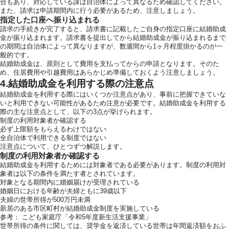
合もあり、対応している課は自治体によって異なるため確認してください。
また、請求は申請期間内に行う必要があるため、注意しましょう。
指定した口座へ振り込まれる
請求の手続きが完了すると、請求書に記載したご自身の指定口座に結婚助成
金が振り込まれます。請求書を提出してから結婚助成金が振り込まれるまで
の期間は自治体によって異なりますが、数週間から1ヶ月程度掛かるのが一
般的です。
結婚助成金は、原則として費用を支払ってからの申請となります。そのた
め、住居費用や引越費用はあらかじめ準備しておくよう注意しましょう。
4.結婚助成金を利用する際の注意点
結婚助成金を利用する際にはいくつか注意点があり、事前に把握できていな
いと利用できない可能性があるため注意が必要です。結婚助成金を利用する
際の主な注意点として、以下の3点が挙げられます。
制度の利用対象者か確認する
必ず上限額をもらえるわけではない
全自治体で利用できる制度ではない
注意点について、ひとつずつ解説します。
制度の利用対象者か確認する
結婚助成金を利用するためには対象者である必要があります。制度の利用対
象者は以下の条件を満たす者とされています。
対象となる期間内に婚姻届けが受理されている
婚姻日における年齢が夫婦ともに39歳以下
夫婦の世帯所得が500万円未満
新居のある市区町村が結婚助成金制度を実施している
参考：
こども家庭庁「令和5年度新生活支援事業」
世帯所得の条件に関しては、奨学金を返済している世帯は年間返済額をおふ