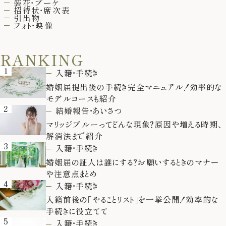
装花・ブーケ
招待状・席次表
引出物
フォト・映像
RANKING
1
入籍・手続き
婚姻届提出後の手続き完全マニュアル！効率的な
モデルコースも紹介
2
結婚報告・あいさつ
マリッジブルーってどんな現象？原因や増える時期、
解消法まで紹介
3
入籍・手続き
婚姻届の証人は誰にする？お願いするときのマナー
や注意点まとめ
4
入籍・手続き
入籍前後の「やることリスト」を一挙公開！効率的な
手続きに役立てて
5
入籍・手続き