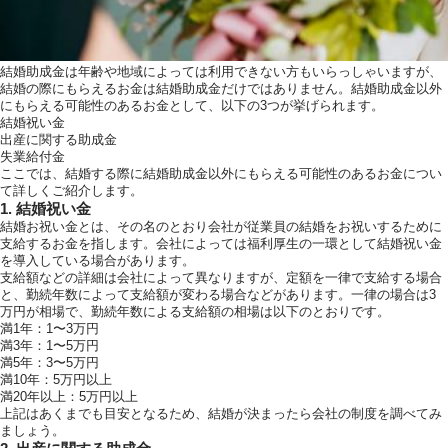
結婚助成金は年齢や地域によっては利用できない方もいらっしゃいますが、
結婚の際にもらえるお金は結婚助成金だけではありません。結婚助成金以外
にもらえる可能性のあるお金として、以下の3つが挙げられます。
結婚祝い金
出産に関する助成金
失業給付金
ここでは、結婚する際に結婚助成金以外にもらえる可能性のあるお金につい
て詳しくご紹介します。
1. 結婚祝い金
結婚お祝い金とは、その名のとおり会社が従業員の結婚をお祝いするために
支給するお金を指します。会社によっては福利厚生の一環として結婚祝い金
を導入している場合があります。
支給額などの詳細は会社によって異なりますが、定額を一律で支給する場合
と、勤続年数によって支給額が変わる場合などがあります。一律の場合は3
万円が相場で、勤続年数による支給額の相場は以下のとおりです。
満1年：1〜3万円
満3年：1〜5万円
満5年：3〜5万円
満10年：5万円以上
満20年以上：5万円以上
上記はあくまでも目安となるため、結婚が決まったら会社の制度を調べてみ
ましょう。