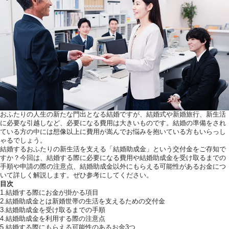
ウエディングレポート
ブラ
アクセス
Q&
ご列席の皆様へ
結納
トピックス
結婚
お問い合わせ・
資料請求
おふたりの人生の新たな門出となる結婚ですが、結婚式や新婚旅行、新生活
に必要な引越しなど、必要になる費用は大きいものです。結婚の準備をされ
ている方の中には想像以上に費用が嵩んでお悩みを抱いている方もいらっし
ゃるでしょう。
結婚するおふたりの新生活を支える「結婚助成金」という交付金をご存知で
ご成約者様へ
すか？今回は、結婚する際に必要になる費用や結婚助成金を受け取るまでの
手順や申請の際の注意点、結婚助成金以外にもらえる可能性があるお金につ
いて詳しく解説します。ぜひ参考にしてください。
目次
1.結婚する際にお金が掛かる項目
2.結婚助成金とは新婚世帯の生活を支えるための交付金
3.結婚助成金を受け取るまでの手順
4.結婚助成金を利用する際の注意点
ご不明な点やご相
5.結婚する際にもらえる可能性のあるお金3つ