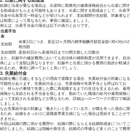
2. 出産に関する助成金
結婚と出産が重なる場合は、出産時に勤務先の健康保険組合から出産に関す
る助成金がもらえる可能性もあります。出産に関する助成金として、出産手
当金や出産育児一時金などが挙げられます。支給期間や支給額、対象者など
は制度によって異なるため、事前に確認しましょう。
例えば、出産手当金の場合は以下の表のとおりです。
出産手当
金
休業1日につき、直近12ヶ月間の標準報酬月額芸金額÷30×3分の2
支給額
相当額
支給期間
産前42日から産後56日までの間欠勤した日数分
また、妊娠中の健診費用においても自治体の補助制度が活用できます。自治
体によって金額は異なりますが、妊娠中と出産に掛かる費用の負担か軽減さ
れるため、事前に調べておくと良いでしょう。
3. 失業給付金
結婚を機に引越しするなどの理由で退職する場合、失業給付金の対象になる
可能性があります。失業給付金とは、失業保険や失業手当とも呼ばれてお
り、何らかの事情で失業した際に再就職するまでの生活を支えるため、雇用
保険から支給される手当金を指します。勤めていた職場の給与や雇用保険に
よって支給される金額などが異なるため、詳細はハローワークの窓口で確認
しましょう。
なお失業給付金の対象は「働きたいと思っている方」が職を失った場合に限
るため、結婚をきっかけに退職後専業主婦になった場合は受給することがで
きません。
今回は結婚の際に掛かる費用や、結婚の際にもらえる結婚助成金についてご
紹介しました。結婚には指輪や新生活、結婚式の準備など多くのことで費用