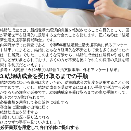
結婚助成金とは、新婚世帯の経済的負担を軽減させることを目的として、国
が新婚世帯を経済的に援助する交付金のことを指します。正式名称は「結婚
新生活支援事業費補助金」です。
内閣府が行った調査である「令和5年度結婚新生活支援事業に係るアンケー
ト結果」によると、結婚にともなう経済的な不安として最も多くあがったの
は「住居費」でした。このような背景から、結婚助成金は住居費や引越し費
用などが対象とされており、多くの方が不安を抱くそれらの費用の負担を軽
減する制度だといえます。
参考：
内閣府「令和5年度結婚新生活支援事業に係るアンケート結果」
3.結婚助成金を受け取るまでの手順
結婚の際に掛かる費用は大きいため、結婚助成金の制度を活用することがお
すすめです。しかし、結婚助成金を受給するには正しい手順で申請する必要
があるため注意が必要です。結婚助成金を受け取るまでの主な手順として、
以下の4つが挙げられます。
必要書類を用意して各自治体に提出する
審査後に通知書が自宅に届く
結婚助成金を請求する
指定した口座へ振り込まれる
ひとつずつ手順を見ていきましょう。
必要書類を用意して各自治体に提出する