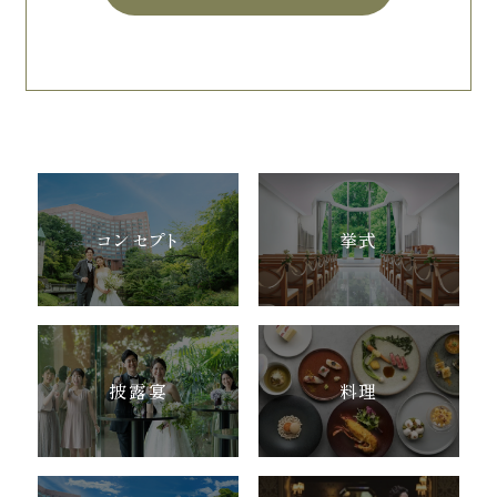
コンセプト
挙式
披露宴
料理