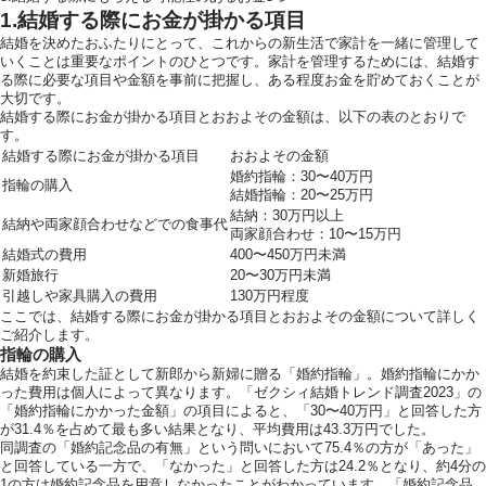
1.結婚する際にお金が掛かる項目
お気軽にお問い合せ
結婚を決めたおふたりにとって、これからの新生活で家計を一緒に管理して
いくことは重要なポイントのひとつです。家計を管理するためには、結婚す
る際に必要な項目や金額を事前に把握し、ある程度お金を貯めておくことが
大切です。
結婚する際にお金が掛かる項目とおおよその金額は、以下の表のとおりで
お問合せ ・ 資
す。
結婚する際にお金が掛かる項目
おおよその金額
婚約指輪：30〜40万円
指輪の購入
結婚指輪：20〜25万円
ブライダルフ
結納：30万円以上
結納や両家顔合わせなどでの食事代
両家顔合わせ：10〜15万円
結婚式の費用
400〜450万円未満
新婚旅行
20〜30万円未満
ホテル椿山
引越しや家具購入の費用
130万円程度
ここでは、結婚する際にお金が掛かる項目とおおよその金額について詳しく
03-394
ご紹介します。
TEL.
指輪の購入
結婚を約束した証として新郎から新婦に贈る「婚約指輪」。婚約指輪にかか
った費用は個人によって異なります。「ゼクシィ結婚トレンド調査2023」の
営業時間
11:00〜18:00（土日祝
「婚約指輪にかかった金額」の項目によると、「30〜40万円」と回答した方
が31.4％を占めて最も多い結果となり、平均費用は43.3万円でした。
定休日
火曜日（祝
同調査の「婚約記念品の有無」という問いにおいて75.4％の方が「あった」
と回答している一方で、「なかった」と回答した方は24.2％となり、約4分の
〒112-8680
東京都文京区関
1の方は婚約記念品を用意しなかったことがわかっています。「婚約記念品