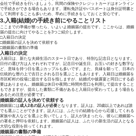
会社で手続きを行いましょう。民間の保険やクレジットカードはオンライン
で手続きができる場合もあります。運転免許証やパスポートは身分証明書と
して利用することも多いため、早めに手続きをしておくと安心です。
3.入籍(結婚)の手続き前にやることリスト
ここまでの準備が整ったら、いよいよ婚姻届の提出です。ここからは、婚姻
届の提出に向けてやることを3つご紹介します。
□入籍日の決定
□婚姻届の証人を決めて依頼する
□婚姻届の書類の準備
入籍日の決定
入籍日は、新たな夫婦生活のスタート日であり、特別な記念日となります。
日付の選び方は人それぞれですが、記念日や誕生日、お互いの好きな数字な
ど、意味を持つ日を選ぶカップルも多いです。また、良縁を願って、日本の
伝統的な暦の上で吉日とされる日を選ぶこともあります。入籍日は婚姻届を
市区町村の役場に提出する日を指しますが、結婚式や披露宴と同日にする必
要はありません。婚姻届は休日や夜間に時間外窓口を利用して提出すること
もできますが、提出した書類に不備があると入籍日が変わってしまう場合も
あるため注意が必要です。
婚姻届の証人を決めて依頼する
婚姻届には
成人2名の証人が必要
となります。証人は、20歳以上であれば誰
でも選ぶことができます。証人には、ふたりの結婚を心から応援してくれる
家族や友人などを選ぶと良いでしょう。証人が決まったら、彼らに婚姻届へ
の署名と押印を依頼します。婚姻届の証人は、ふたりの新生活の証人となる
大切な役割を担ってくれます。
婚姻届の書類の準備