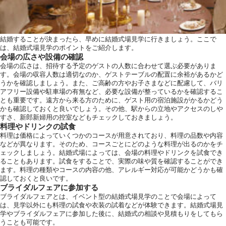
結婚することが決まったら、早めに結婚式場見学に行きましょう。ここで
は、結婚式場見学のポイントをご紹介します。
会場の広さや設備の確認
会場の広さは、招待する予定のゲストの人数に合わせて選ぶ必要がありま
す。会場の収容人数は適切なのか、ゲストテーブルの配置に余裕があるかど
うかを確認しましょう。また、ご高齢の方やお子さまなどに配慮して、バリ
アフリー設備や駐車場の有無など、必要な設備が整っているかを確認するこ
とも重要です。遠方から来る方のために、ゲスト用の宿泊施設がかるかどう
かも確認しておくと良いでしょう。その他、駅からの立地やアクセスのしや
すさ、新郎新婦用の控室などもチェックしておきましょう。
料理やドリンクの試食
料理は価格によっていくつかのコースが用意されており、料理の品数や内容
などが異なります。そのため、コースごとにどのような料理が出るのかをチ
ェックしましょう。結婚式場によっては、会場の料理やドリンクを試食でき
ることもあります。試食をすることで、実際の味や質を確認することができ
ます。料理の種類やコースの内容の他、アレルギー対応が可能かどうかも確
認しておくと良いです。
ブライダルフェアに参加する
ブライダルフェアとは、イベント型の結婚式場見学のことで会場によって
は、見学以外にも料理の試食や衣装の試着などが体験できます。結婚式場見
学やブライダルフェアに参加した後に、結婚式の相談や見積もりをしてもら
うことも可能です。