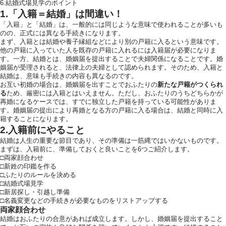
6.結婚式場見学のポイント
1.「入籍＝結婚」は間違い！
「入籍」と「結婚」は、一般的には同じような意味で使われることが多いも
のの、正式には異なる手続きになります。
まず、入籍とは結婚や養子縁組などにより別の戸籍に入るという意味です。
他の戸籍に入っていた人を既存の戸籍に入れるには入籍届が必要になりま
す。一方、結婚とは、婚姻届を提出することで夫婦関係になることです。婚
姻届が受理されると、法律上の夫婦として認められます。そのため、入籍と
結婚は、意味も手続きの内容も異なるのです。
お互い初婚の場合は、婚姻届を出すことでおふたりの
新たな戸籍がつくられ
る
ため、厳密には入籍とはいえません。ただし、おふたりのうちどちらかが
再婚になるケースでは、すでに独立した戸籍を持っている可能性がありま
す。婚姻届の提出により再婚となる方の戸籍に入る場合は、結婚と同時に入
籍することになります。
2.入籍前にやること
結婚は人生の重要な節目であり、その準備は一筋縄ではいかないものです。
まずは、入籍前に、準備しておくと良いことを6つご紹介します。
□両家顔合わせ
□新姓の印鑑を作る
□ふたりのルールを決める
□結婚式場見学
□新居探し・引越し準備
□名義変更などの手続きが必要なものをリストアップする
両家顔合わせ
結婚はおふたりの合意があれば成立します。しかし、婚姻届を提出すること