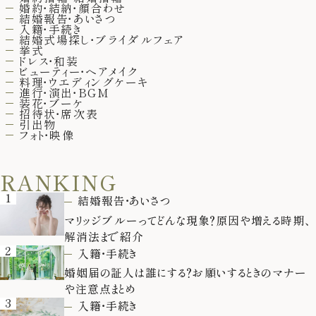
婚約・結納・顔合わせ
結婚報告・あいさつ
入籍・手続き
結婚式場探し・ブライダルフェア
挙式
ドレス・和装
ビューティー・ヘアメイク
料理・ウエディングケーキ
進行・演出・BGM
装花・ブーケ
招待状・席次表
引出物
フォト・映像
RANKING
1
結婚報告・あいさつ
マリッジブルーってどんな現象？原因や増える時期、
解消法まで紹介
2
入籍・手続き
婚姻届の証人は誰にする？お願いするときのマナー
や注意点まとめ
3
入籍・手続き