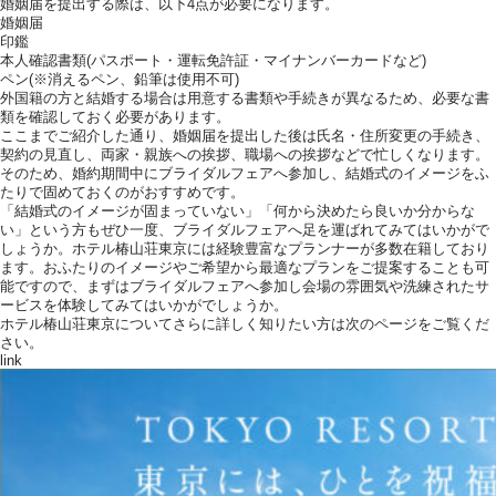
婚姻届を提出する際は、以下4点が必要になります。
婚姻届
印鑑
本人確認書類(パスポート・運転免許証・マイナンバーカードなど)
ペン(※消えるペン、鉛筆は使用不可)
外国籍の方と結婚する場合は用意する書類や手続きが異なるため、必要な書
類を確認しておく必要があります。
ここまでご紹介した通り、婚姻届を提出した後は氏名・住所変更の手続き、
契約の見直し、両家・親族への挨拶、職場への挨拶などで忙しくなります。
そのため、婚約期間中にブライダルフェアへ参加し、結婚式のイメージをふ
たりで固めておくのがおすすめです。
「結婚式のイメージが固まっていない」「何から決めたら良いか分からな
い」という方もぜひ一度、ブライダルフェアへ足を運ばれてみてはいかがで
しょうか。ホテル椿山荘東京には経験豊富なプランナーが多数在籍しており
ます。おふたりのイメージやご希望から最適なプランをご提案することも可
能ですので、まずはブライダルフェアへ参加し会場の雰囲気や洗練されたサ
ービスを体験してみてはいかがでしょうか。
ホテル椿山荘東京についてさらに詳しく知りたい方は次のページをご覧くだ
さい。
link