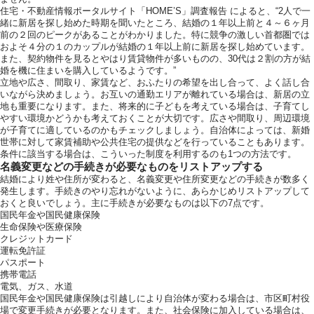
住宅・不動産情報ポータルサイト「HOME’S」
調査報告
によると、“2人で一
緒に新居を探し始めた時期を聞いたところ、結婚の１年以上前と４～６ヶ月
前の２回のピークがあることがわかりました。特に競争の激しい首都圏では
およそ４分の１のカップルが結婚の１年以上前に新居を探し始めています。
また、契約物件を見るとやはり賃貸物件が多いものの、30代は２割の方が結
婚を機に住まいを購入しているようです。”
立地や広さ、間取り、家賃など、おふたりの希望を出し合って、よく話し合
いながら決めましょう。お互いの通勤エリアが離れている場合は、新居の立
地も重要になります。また、将来的に子どもを考えている場合は、子育てし
やすい環境かどうかも考えておくことが大切です。広さや間取り、周辺環境
が子育てに適しているのかもチェックしましょう。自治体によっては、新婚
世帯に対して家賃補助や公共住宅の提供などを行っていることもあります。
条件に該当する場合は、こういった制度を利用するのも1つの方法です。
名義変更などの手続きが必要なものをリストアップする
結婚により姓や住所が変わると、名義変更や住所変更などの手続きが数多く
発生します。手続きのやり忘れがないように、あらかじめリストアップして
おくと良いでしょう。主に手続きが必要なものは以下の7点です。
国民年金や国民健康保険
生命保険や医療保険
クレジットカード
運転免許証
パスポート
携帯電話
電気、ガス、水道
国民年金や国民健康保険は引越しにより自治体が変わる場合は、市区町村役
場で変更手続きが必要となります。また、社会保険に加入している場合は、