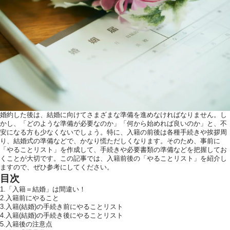
ウエディングレポート
アクセス
ご列席の皆様へ
トピックス
お問い合わせ・
資料請求
婚約した後は、結婚に向けてさまざまな準備を進めなければなりません。し
かし、「どのような準備が必要なのか」「何から始めれば良いのか」と、不
安になる方も少なくないでしょう。特に、入籍の前後は各種手続きや挨拶周
り、結婚式の準備などで、かなり慌ただしくなります。そのため、事前に
「やることリスト」を作成して、手続きや必要書類の準備などを把握してお
くことが大切です。この記事では、入籍前後の「やることリスト」を紹介し
ますので、ぜひ参考にしてください。
目次
1.「入籍＝結婚」は間違い！
2.入籍前にやること
3.入籍(結婚)の手続き前にやることリスト
4.入籍(結婚)の手続き後にやることリスト
5.入籍後の注意点