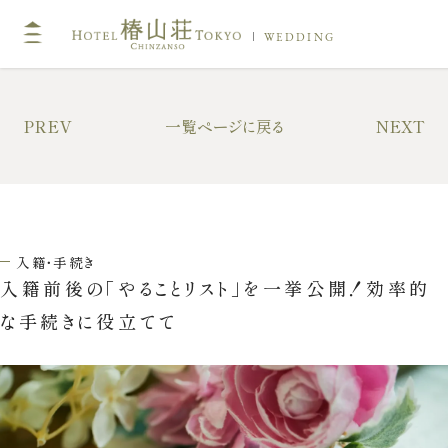
WEDDING
TOP
PREV
一覧ページに戻る
NEXT
挙式
キリスト教式・人前式
神前挙式
入籍・手続き
神社挙式
入籍前後の「やることリスト」を一挙公開！効率的
な手続きに役立てて
フォトガイドツアー
ドレス・和装