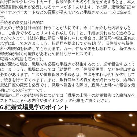
銀行口座やクレジットカード、保険関係の氏名や住所を変更するとき、本人
確認書類の提出が必要になるケースが多くあります。その際、運転免許証や
マイナンバーカードなどの変更が済んでいると手続きがスムーズに進みま
す。
手続きの変更は計画的に
変更の手続きは計画的に行うことが大切です。今回ご紹介した内容をもと
に、ご自身でやることリストを作成しておくと、手続き漏れもなく進めるこ
とができます。結婚を機に新居へ引越しをした場合は、郵便局へ転送届も忘
れずに出しておきましょう。転送届を提出してから1年間、旧住所から新住
所へ郵便物を転送してもらえます。万一、住所変更をし忘れても、新住所へ
郵便物が届く可能性があるため便利なサービスです。
職場への報告も忘れずに
姓が変わる場合、職場でも必要な手続きが発生するので、必ず報告するよう
にしましょう。職場によっては「結婚届」や「住所変更届」などを提出する
必要があります。年金や健康保険の手続きは、届出をすれば会社が代行して
手続きを行ってくれます。また、銀行口座の名義変更が終わったら、給与の
振込口座の変更も必要です。職場へ報告する際は、直属の上司への報告を最
初にするのがマナーです。
職場の上司への結婚報告については「職場の上司への結婚報告は入籍前がベ
スト？伝えるべき内容やタイミング 」の記事をご覧ください。
6.結婚式場見学のポイント