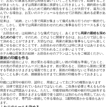
で、お互いの家族も良好な関係を築いていくことも大切です。結婚すること
が決まったら、まずは両家の家族に挨拶をしに行きましょう。婚約前から面
識がある場合でも、あらためて婚約の報告をすることが大切です。遠方に住
んでいる場合は、お互いのスケジュールを合わせて計画的に進める必要があ
ります。
従来は、「
結納
」という形で両家が集まって儀式を執り行うのが一般的でし
た。しかし、近年では両家の顔合わせのために食事会を行うケースも多くな
っています。
運
「
お顔合わせ
」は結納のような儀式ではなく、あくまでも
両家の親睦を深め
るための会
です。そのため、どのように開催するかは、おふたりで話し合っ
て決めることができます。大切なのは、両家の家族が食事をしながら楽しく
過ごせる会にすることです。お顔合わせの形式には特に決まりはありません
が、ホテルやレストランなどで行われることが多いようです。
ホテル椿山荘東京の結納・お顔合わせのプランは
こちら
をご確認ください。
新姓の印鑑を作る
婚姻届の提出により、姓が変わる場合は新しい姓の印鑑を準備しておくと、
その先の手続きがスムーズに進みます。姓が変わると、旧姓から新姓に変更
する手続きがさまざまな場面で生じます。新姓の印鑑がないと手続きができ
ないことも多いため、婚姻届を出すまでに新姓の印鑑を作っておきましょ
う。
印鑑には実印や銀行印、認印と、用途によって主に3つの種類があります
が、法律で規定されているわけではないため、ご自身が必要と考えるものを
用意すれば問題ありません。ただし、印鑑登録用の印鑑や銀行印は紛失する
と困るので、普段さまざまな場面で使う認印とは別のものを用意しておいた
方が安心です。専門店へ依頼して作る場合は、1週間程度かかる場合もあり
ます。
ふたりのルールを決める