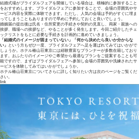
結婚式場がブライダルフェアを開催している場合は、積極的に参加すること
をおすすめします。ブライダルフェアに参加することで、会場の雰囲気やサ
ービス内容を実際に体験できます。ただし、人気の会場は予約がすぐに埋ま
ってしまうこともありますので早めに予約しておくと良いでしょう。
婚姻届の提出後は氏名・住所変更の手続きや契約の見直し、両家・親族への
挨拶、職場への挨拶など、やることが多く発生します。今回ご紹介したチェ
ックリストをもとに必要な手続きを計画的に進めていきましょう。
「結婚式のイメージが固まっていない」「何から決めたら良いか分からな
い」
という方もぜひ一度、ブライダルフェアへ足を運ばれてみてはいかがで
しょうか。ホテル椿山荘東京には経験豊富なプランナーが多数在籍しており
ます。おふたりのイメージやご希望から最適なプランをご提案することも可
能ですので、まずはブライダルフェアへ参加し会場の雰囲気や洗練されたサ
ービスを体験してみてはいかがでしょうか。
ホテル椿山荘東京についてさらに詳しく知りたい方は次のページをご覧くだ
さい。
link