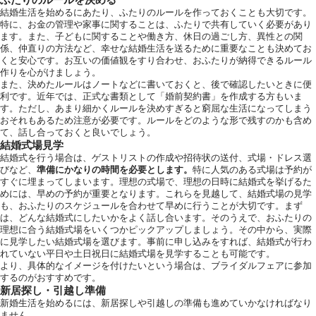
結婚生活を始めるにあたり、ふたりのルールを作っておくことも大切です。
特に、お金の管理や家事に関することは、ふたりで共有していく必要があり
ます。また、子どもに関することや働き方、休日の過ごし方、異性との関
係、仲直りの方法など、幸せな結婚生活を送るために重要なことも決めてお
くと安心です。お互いの価値観をすり合わせ、おふたりが納得できるルール
作りを心がけましょう。
また、決めたルールはノートなどに書いておくと、後で確認したいときに便
利です。近年では、正式な書類として「婚前契約書」を作成する方もいま
す。ただし、あまり細かくルールを決めすぎると窮屈な生活になってしまう
おそれもあるため注意が必要です。ルールをどのような形で残すのかも含め
て、話し合っておくと良いでしょう。
結婚式場見学
結婚式を行う場合は、ゲストリストの作成や招待状の送付、式場・ドレス選
びなど、
準備にかなりの時間を必要とします。
特に人気のある式場は予約が
すぐに埋まってしまいます。理想の式場で、理想の日時に結婚式を挙げるた
めには、早めの予約が重要となります。これらを見越して、結婚式場の見学
も、おふたりのスケジュールを合わせて早めに行うことが大切です。まず
は、どんな結婚式にしたいかをよく話し合います。そのうえで、おふたりの
理想に合う結婚式場をいくつかピックアップしましょう。その中から、実際
に見学したい結婚式場を選びます。事前に申し込みをすれば、結婚式が行わ
れていない平日や土日祝日に結婚式場を見学することも可能です。
より、具体的なイメージを付けたいという場合は、ブライダルフェアに参加
するのがおすすめです。
新居探し・引越し準備
新婚生活を始めるには、新居探しや引越しの準備も進めていかなければなり
ません。