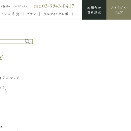
03-3943-0417
TEL
席の皆様へ
トピックス
お問合せ
ブライダル
資料請求
フェア
ドレス・和装
プラン
ウエディングレポート
Y
輪
せ
イダルフェア
イク
ケーキ
続き