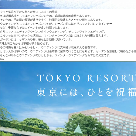
ぐっと気温が下がり寒さが身にしみるこの季節。
冬は結婚式場としてはオフシーズンのため、式場は比較的余裕があります。
そのため、予約日の希望が通りやすく、時間的な融通もききやすい傾向にあります。
ウエディングとしてはオフシーズンですが、シーズン的にはクリスマスやバレンタインデー
など、季節ならではのイベントが多い時期でもあります。
クリスマスウエディングやバレンタインウエディング、そしてホワイトウエディング。
こういったロマンチックな演出は、ウィンターシーズンだけに許された特権と言えます。
ガーデンには、サザンカや梅、椿などが順番に咲いていき、
2月上旬ごろからは寒桜も咲き始めます。
冬の可憐な花々はかわいらしく、ウエディングに文字通り花を添える存在です。
とはいえ外は寒いので、ウエディングは基本的に室内で行うことになります。ガーデンを窓越しに眺めながら
そんな和やかなウエディングのひとときも、ウィンターウエディングならではの光景です。
link