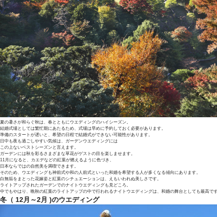
夏の暑さが和らぐ秋は、春とともにウエディングのハイシーズン。
結婚式場としては繁忙期にあたるため、式場は早めに予約しておく必要があります。
準備のスタートが遅いと、希望の日程で結婚式ができない可能性があります。
日中も夜も過ごしやすい気候は、ガーデンウエディングには
この上ないベストシーズンと言えます。
ガーデンには秋を彩るさまざまな草花がゲストの目を楽しませます。
11月になると、カエデなどの紅葉が燃えるように色づき、
日本ならではの自然美を満喫できます。
そのため、ウエディングも神前式や和の人前式といった和婚を希望する人が多くなる傾向にあります。
白無垢をまとった花嫁姿と紅葉のシチュエーションは、えもいわれぬ美しさです。
ライトアップされたガーデンでのナイトウエディングも見どころ。
中でもやはり、晩秋の紅葉のライトアップの中で行われるナイトウエディングは、和婚の舞台としても最高で
冬（ 12月～2月 )のウエディング