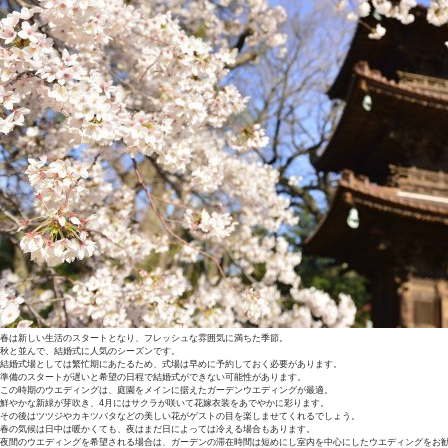
春は新しい生活のスタートとなり、フレッシュな雰囲気に満ちた季節。
秋と並んで、結婚式に人気のシーズンです。
結婚式場としては繁忙期にあたるため、式場は早めに予約しておく必要があります。
準備のスタートが遅いと希望の日程で結婚式ができない可能性があります。
この時期のウエディングは、庭園をメインに据えたガーデンウエディングが最適。
鮮やかな新緑が芽吹き、4月にはサクラが咲いて花嫁衣装をあでやかに彩ります。
その後はツツジやカキツバタなどの美しい花がゲストの目を楽しませてくれるでしょう。
春の気候は日中は暖かくても、夜はまだ日によっては冷える場合もあります。
夜間のウエディングを希望される場合は、ガーデンの滞在時間は短めにし室内を中心にしたウエディングをお