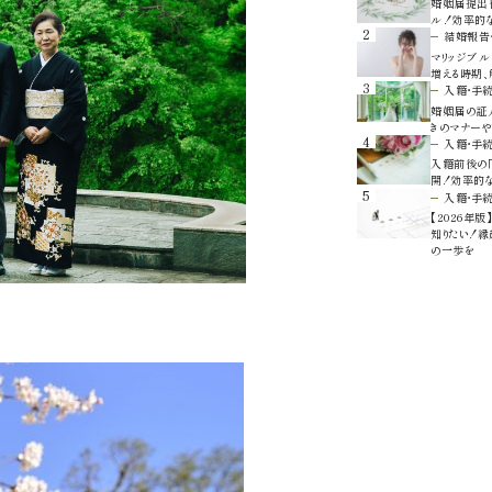
婚姻届提出
ル！効率的
2
結婚報告
マリッジブル
増える時期
3
入籍・手
婚姻届の証人
きのマナーや
4
入籍・手
入籍前後の「
開！効率的
5
入籍・手
【2026年
知りたい！
の一歩を