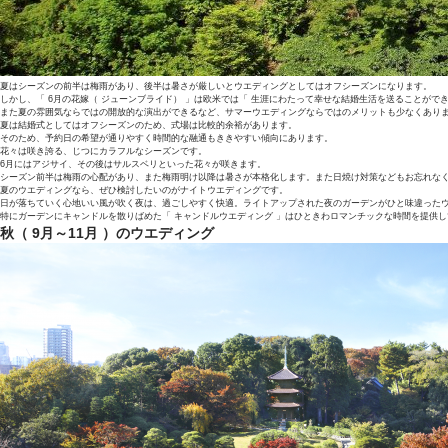
夏はシーズンの前半は梅雨があり、後半は暑さが厳しいとウエディングとしてはオフシーズンになります。
しかし、「 6月の花嫁（ ジューンブライド） 」は欧米では「 生涯にわたって幸せな結婚生活を送ることがで
また夏の雰囲気ならではの開放的な演出ができるなど、サマーウエディングならではのメリットも少なくあり
夏は結婚式としてはオフシーズンのため、式場は比較的余裕があります。
そのため、予約日の希望が通りやすく時間的な融通もききやすい傾向にあります。
花々は咲き誇る、じつにカラフルなシーズンです。
6月にはアジサイ、その後はサルスベリといった花々が咲きます。
シーズン前半は梅雨の心配があり、また梅雨明け以降は暑さが本格化します。また日焼け対策などもお忘れな
夏のウエディングなら、ぜひ検討したいのがナイトウエディングです。
日が落ちていく心地いい風が吹く夜は、過ごしやすく快適。ライトアップされた夜のガーデンがひと味違った
特にガーデンにキャンドルを散りばめた「 キャンドルウエディング 」はひときわロマンチックな時間を提供
秋（ 9月～11月 ）のウエディング