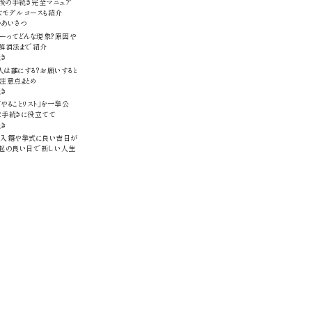
後の手続き完全マニュア
なモデルコースも紹介
・あいさつ
ーってどんな現象？原因や
、解消法まで紹介
続き
は誰にする？お願いすると
注意点まとめ
続き
やることリスト」を一挙公
な手続きに役立てて
続き
版】入籍や挙式に良い吉日が
縁起の良い日で新しい人生