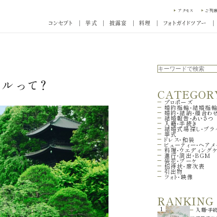
アクセス
ご列
コンセプト
挙式
披露宴
料理
フォトガイドツアー
ルって？
CATEGOR
プロポーズ
婚約指輪・結婚指
婚約・結納・顔合わ
結婚報告・あいさつ
入籍・手続き
結婚式場探し・ブラ
挙式
ドレス・和装
ビューティー・ヘアメ
料理・ウエディング
進行・演出・BGM
装花・ブーケ
招待状・席次表
引出物
フォト・映像
RANKING
1
入籍・手